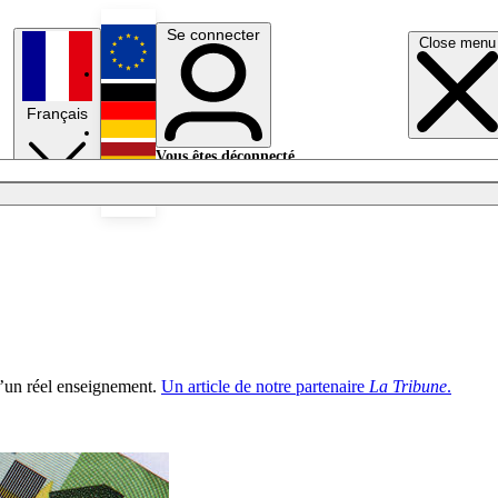
Se connecter
Close menu
English
Français
Deutsch
Vous êtes déconnecté.
Se connecter
Español
Lumières éteintes
d’un réel enseignement.
Un article de notre partenaire
La Tribune
.