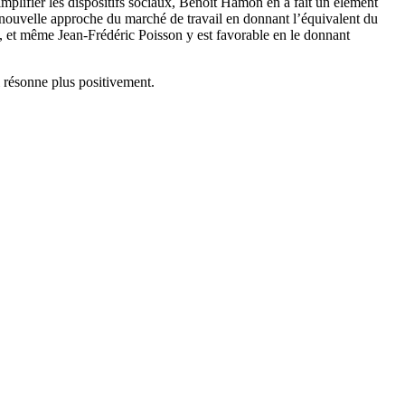
mplifier les dispositifs sociaux, Benoit Hamon en a fait un élément
 nouvelle approche du marché de travail en donnant l’équivalent du
, et même Jean-Frédéric Poisson y est favorable en le donnant
i résonne plus positivement.