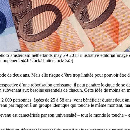
hoto-amsterdam-netherlands-may-29-2015-illustrative-editorial-image
oopener">@JPstock/shutterstock</a>]
de de deux ans. Mais elle risque d’être trop limitée pour pouvoir être 
spective d’une robotisation croissante, il peut paraître logique de se dem
en subvenant aux besoins essentiels de chacun. Cette idée de moins en 
s. 2 000 personnes, âgées de 25 à 58 ans, vont bénéficier durant deux 
revenu par rapport à un groupe identique qui touche le même montant, m
 revenu est caractérisée par son universalité – tout le monde le touche – 