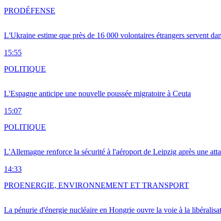
PRO
DÉFENSE
L'Ukraine estime que près de 16 000 volontaires étrangers servent da
15:55
POLITIQUE
L'Espagne anticipe une nouvelle poussée migratoire à Ceuta
15:07
POLITIQUE
L'Allemagne renforce la sécurité à l'aéroport de Leipzig après une at
14:33
PRO
ENERGIE, ENVIRONNEMENT ET TRANSPORT
La pénurie d'énergie nucléaire en Hongrie ouvre la voie à la libéralis