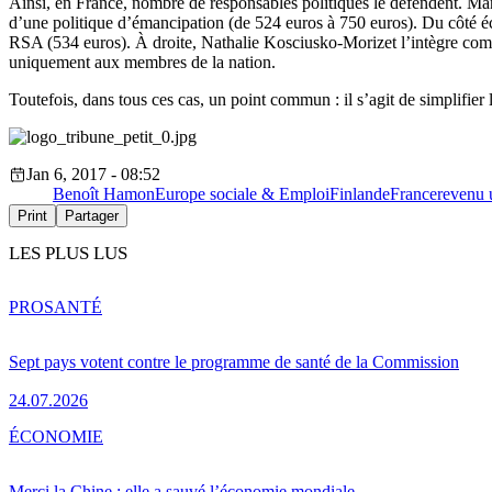
Ainsi, en France, nombre de responsables politiques le défendent. Manu
d’une politique d’émancipation (de 524 euros à 750 euros). Du côté éc
RSA (534 euros). À droite, Nathalie Kosciusko-Morizet l’intègre comme
uniquement aux membres de la nation.
Toutefois, dans tous ces cas, un point commun : il s’agit de simplifie
Jan 6, 2017 - 08:52
Benoît Hamon
Europe sociale & Emploi
Finlande
France
revenu 
Print
Partager
LES PLUS LUS
PRO
SANTÉ
Sept pays votent contre le programme de santé de la Commission
24.07.2026
ÉCONOMIE
Merci la Chine : elle a sauvé l’économie mondiale