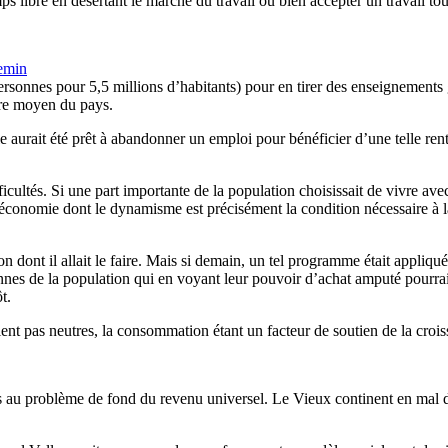
mps libre en désertant le marché du travail ou bien accepter un travail to
hemin
ersonnes pour 5,5 millions d’habitants) pour en tirer des enseignement
ire moyen du pays.
aille aurait été prêt à abandonner un emploi pour bénéficier d’une telle
ficultés. Si une part importante de la population choisissait de vivre av
l’économie dont le dynamisme est précisément la condition nécessaire à l
n dont il allait le faire. Mais si demain, un tel programme était appliqué
s de la population qui en voyant leur pouvoir d’achat amputé pourraient
t.
ient pas neutres, la consommation étant un facteur de soutien de la cro
 au problème de fond du revenu universel. Le Vieux continent en mal d’