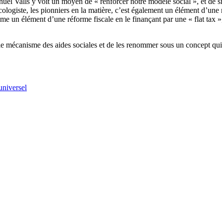
el Valls y voit un moyen de « renforcer notre modèle social », et de si
ologiste, les pionniers en la matière, c’est également un élément d’une
 un élément d’une réforme fiscale en le finançant par une « flat tax »
r le mécanisme des aides sociales et de les renommer sous un concept qu
universel