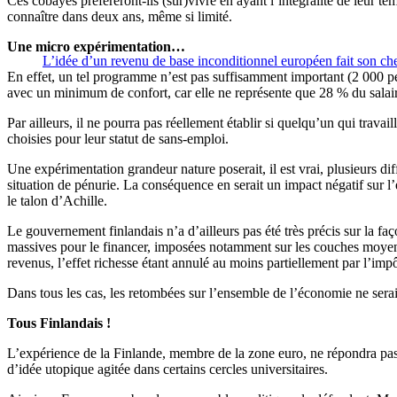
Ces cobayes préféreront-ils (sur)vivre en ayant l’intégralité de leur te
connaître dans deux ans, même si limité.
Une micro expérimentation…
L’idée d’un revenu de base inconditionnel européen fait son c
En effet, un tel programme n’est pas suffisamment important (2 000 p
avec un minimum de confort, car elle ne représente que 28 % du sala
Par ailleurs, il ne pourra pas réellement établir si quelqu’un qui trav
choisies pour leur statut de sans-emploi.
Une expérimentation grandeur nature poserait, il est vrai, plusieurs dif
situation de pénurie. La conséquence en serait un impact négatif sur 
le talon d’Achille.
Le gouvernement finlandais n’a d’ailleurs pas été très précis sur la faço
massives pour le financer, imposées notamment sur les couches moyenne
revenus, l’effet richesse étant annulé au moins partiellement par l’impô
Dans tous les cas, les retombées sur l’ensemble de l’économie ne sera
Tous Finlandais !
L’expérience de la Finlande, membre de la zone euro, ne répondra pas
d’idée utopique agitée dans certains cercles universitaires.