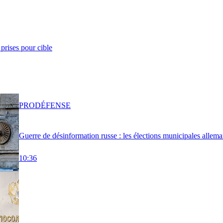
prises pour cible
PRO
DÉFENSE
Guerre de désinformation russe : les élections municipales allema
10:36