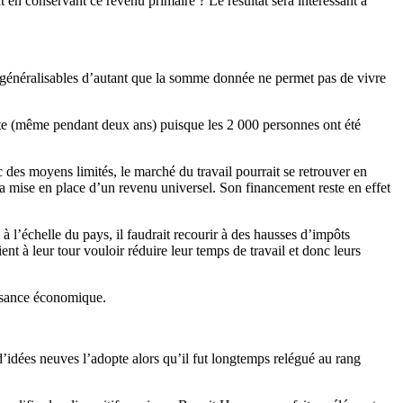
ut en conservant ce revenu primaire ? Le résultat sera intéressant à
s généralisables d’autant que la somme donnée ne permet pas de vivre
 rente (même pendant deux ans) puisque les 2 000 personnes ont été
ec des moyens limités, le marché du travail pourrait se retrouver en
a mise en place d’un revenu universel. Son financement reste en effet
 à l’échelle du pays, il faudrait recourir à des hausses d’impôts
 à leur tour vouloir réduire leur temps de travail et donc leurs
issance économique.
idées neuves l’adopte alors qu’il fut longtemps relégué au rang