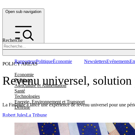
Open sub navigation
Recherche
Rapporteur
Politique
Économie
Newsletters
Evénements
Em
POLICY AREAS
Economie
Revenu universel, solution 
Politique
Agriculture et Alimentation
Santé
Technologies
Energie, Environnement et Transport
La Finlande a lancé une expérience de revenu universel pour une pério
Défense
Robert Jules
La Tribune