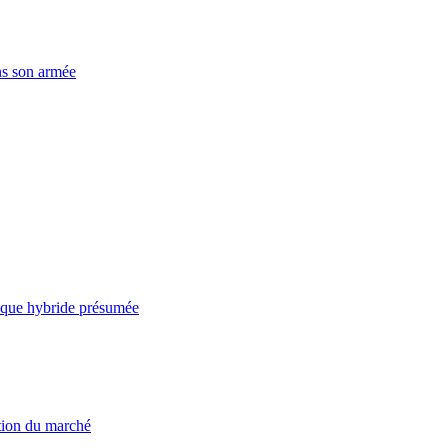
ns son armée
taque hybride présumée
ation du marché