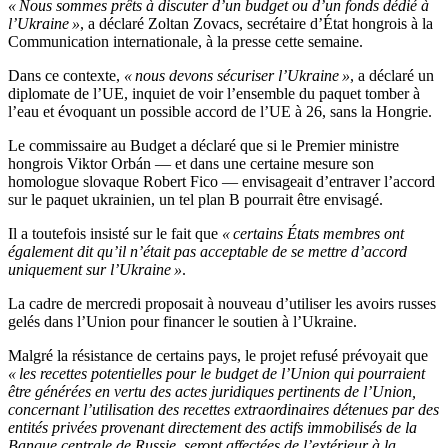
« Nous sommes prêts à discuter d’un budget ou d’un fonds dédié à
l’Ukraine »
, a déclaré Zoltan Zovacs, secrétaire d’État hongrois à la
Communication internationale, à la presse cette semaine.
Dans ce contexte,
« nous devons sécuriser l’Ukraine »
, a déclaré un
diplomate de l’UE, inquiet de voir l’ensemble du paquet tomber à
l’eau et évoquant un possible accord de l’UE à 26, sans la Hongrie.
Le commissaire au Budget a déclaré que si le Premier ministre
hongrois Viktor Orbán — et dans une certaine mesure son
homologue slovaque Robert Fico — envisageait d’entraver l’accord
sur le paquet ukrainien, un tel plan B pourrait être envisagé.
Il a toutefois insisté sur le fait que
« certains États membres ont
également dit qu’il n’était pas acceptable de se mettre d’accord
uniquement sur l’Ukraine »
.
La cadre de mercredi proposait à nouveau d’utiliser les avoirs russes
gelés dans l’Union pour financer le soutien à l’Ukraine.
Malgré la résistance de certains pays, le projet refusé prévoyait que
« les recettes potentielles pour le budget de l’Union qui pourraient
être générées en vertu des actes juridiques pertinents de l’Union,
concernant l’utilisation des recettes extraordinaires détenues par des
entités privées provenant directement des actifs immobilisés de la
Banque centrale de Russie, seront affectées de l’extérieur à la