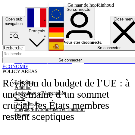
Ga naar de hoofdinhoud
Se connecter
Open sub
Close menu
English
navigation
Français
Deutsch
Vous êtes déconnecté.
Recherche
Se connecter
Español
Lumières éteintes
Se connecter
Rapporteur
Politique
Économie
Newsletters
Evénements
Em
ÉCONOMIE
POLICY AREAS
Révision du budget de l’UE : à
Economie
Politique
une semaine d’un sommet
Agriculture et Alimentation
Santé
crucial, les États membres
Technologies
Energie, Environnement et Transport
restent sceptiques
Défense