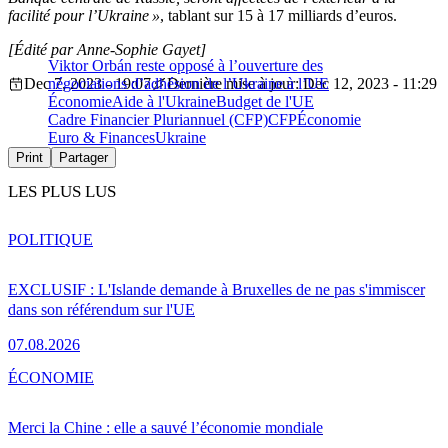
facilité pour l’Ukraine »
, tablant sur 15 à 17 milliards d’euros.
[Édité par Anne-Sophie Gayet]
Viktor Orbán reste opposé à l’ouverture des
Dec 7, 2023 - 19:07
négociations d’adhésion de l’Ukraine à l’UE
Dernière mise à jour: Dec 12, 2023 - 11:29
Économie
Aide à l'Ukraine
Budget de l'UE
Cadre Financier Pluriannuel (CFP)
CFP
Économie
Euro & Finances
Ukraine
Print
Partager
LES PLUS LUS
POLITIQUE
EXCLUSIF : L'Islande demande à Bruxelles de ne pas s'immiscer
dans son référendum sur l'UE
07.08.2026
ÉCONOMIE
Merci la Chine : elle a sauvé l’économie mondiale