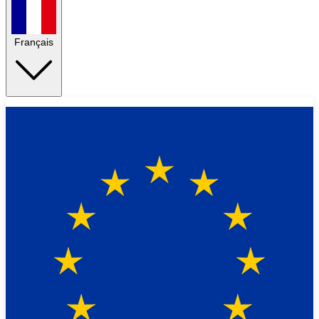
Français