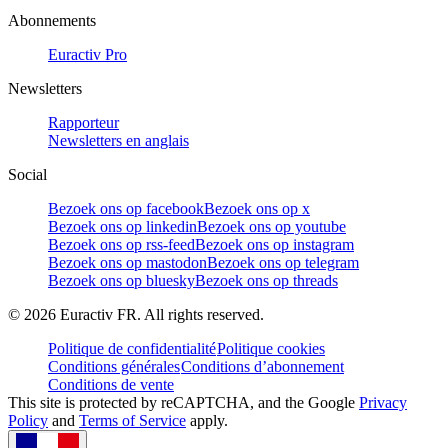
Abonnements
Euractiv Pro
Newsletters
Rapporteur
Newsletters en anglais
Social
Bezoek ons op facebook
Bezoek ons op x
Bezoek ons op linkedin
Bezoek ons op youtube
Bezoek ons op rss-feed
Bezoek ons op instagram
Bezoek ons op mastodon
Bezoek ons op telegram
Bezoek ons op bluesky
Bezoek ons op threads
©
2026
Euractiv FR. All rights reserved.
Politique de confidentialité
Politique cookies
Conditions générales
Conditions d’abonnement
Conditions de vente
This site is protected by reCAPTCHA, and the Google
Privacy
Policy
and
Terms of Service
apply.