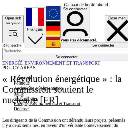
Ga naar de hoofdinhoud
Se connecter
Open sub
Close menu
English
navigation
Français
Deutsch
Vous êtes déconnecté.
Recherche
Se connecter
Español
Lumières éteintes
Se connecter
Rapporteur
Politique
Économie
Newsletters
Evénements
Em
ENERGIE, ENVIRONNEMENT ET TRANSPORT
POLICY AREAS
« Révolution énergétique » : la
Economie
Politique
Commission soutient le
Agriculture et Alimentation
Santé
nucléaire [FR]
Technologies
Energie, Environnement et Transport
Défense
Les dirigeants de la Commission ont défendu leurs projets, présentés
il y a deux semaines, en faveur d'un véritable bouleversement du