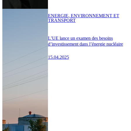
ENERGIE, ENVIRONNEMENT ET
TRANSPORT
L’UE lance un examen des besoins
d’investissement dans l’énergie nucléaire
15.04.2025