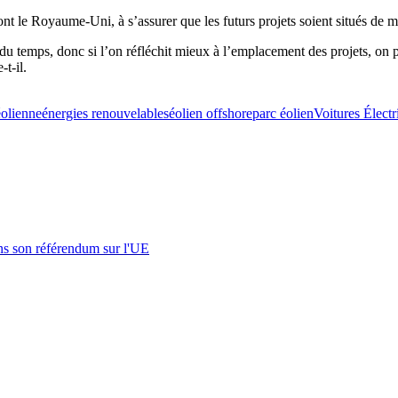
 le Royaume-Uni, à s’assurer que les futurs projets soient situés de mani
du temps, donc si l’on réfléchit mieux à l’emplacement des projets, on p
t-il.
éolienne
énergies renouvelables
éolien offshore
parc éolien
Voitures Électr
s son référendum sur l'UE