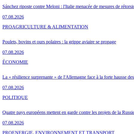
Sánchez riposte contre Meloni : l'Italie menacée de mesures de rétorsi
07.08.2026
PRO
AGRICULTURE & ALIMENTATION
Poulets, bovins et ours polaires : la grippe aviaire se propage
07.08.2026
ÉCONOMIE
La « résilience surprenante » de l'Allemagne face à la forte hausse de
07.08.2026
POLITIQUE
Quatre pays européens mettent en garde contre les projets de la Russi
07.08.2026
PRO
ENERGIE, ENVIRONNEMENT ET TRANSPORT