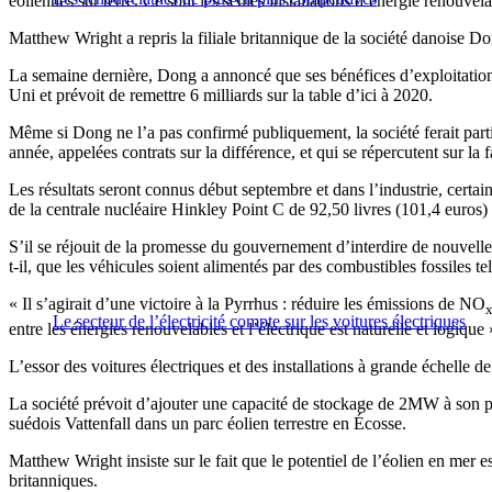
éoliennes sur terre. Ce sont les seules installations d’énergie renouv
Matthew Wright a repris la filiale britannique de la société danoise Dong
La semaine dernière, Dong a annoncé que ses bénéfices d’exploitation 
Uni et prévoit de remettre 6 milliards sur la table d’ici à 2020.
Même si Dong ne l’a pas confirmé publiquement, la société ferait par
année, appelées contrats sur la différence, et qui se répercutent sur la 
Les résultats seront connus début septembre et dans l’industrie, certai
de la centrale nucléaire Hinkley Point C de 92,50 livres (101,4 euros) 
S’il se réjouit de la promesse du gouvernement d’interdire de nouvelles 
t-il, que les véhicules soient alimentés par des combustibles fossiles te
« Il s’agirait d’une victoire à la Pyrrhus : réduire les émissions de NO
Le secteur de l’électricité compte sur les voitures électriques
entre les énergies renouvelables et l’électrique est naturelle et logique »
L’essor des voitures électriques et des installations à grande échelle d
La société prévoit d’ajouter une capacité de stockage de 2MW à son pa
suédois Vattenfall dans un parc éolien terrestre en Écosse.
Matthew Wright insiste sur le fait que le potentiel de l’éolien en mer 
britanniques.