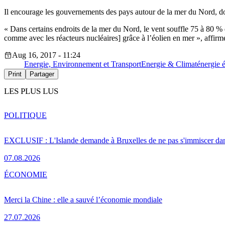
Il encourage les gouvernements des pays autour de la mer du Nord, dont
« Dans certains endroits de la mer du Nord, le vent souffle 75 à 80 % 
comme avec les réacteurs nucléaires] grâce à l’éolien en mer », affirme-
Aug 16, 2017 - 11:24
Energie, Environnement et Transport
Energie & Climat
énergie 
Print
Partager
LES PLUS LUS
POLITIQUE
EXCLUSIF : L'Islande demande à Bruxelles de ne pas s'immiscer dan
07.08.2026
ÉCONOMIE
Merci la Chine : elle a sauvé l’économie mondiale
27.07.2026