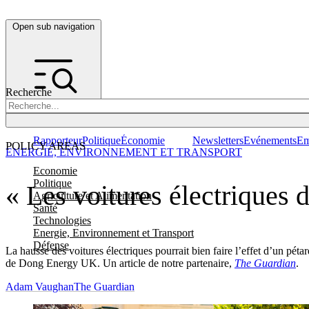
Open sub navigation
Recherche
Rapporteur
Politique
Économie
Newsletters
Evénements
Em
POLICY AREAS
ENERGIE, ENVIRONNEMENT ET TRANSPORT
Economie
Politique
« Les voitures électriques 
Agriculture et Alimentation
Santé
Technologies
Energie, Environnement et Transport
Défense
La hausse des voitures électriques pourrait bien faire l’effet d’un pét
de Dong Energy UK. Un article de notre partenaire,
The Guardian
.
Adam Vaughan
The Guardian