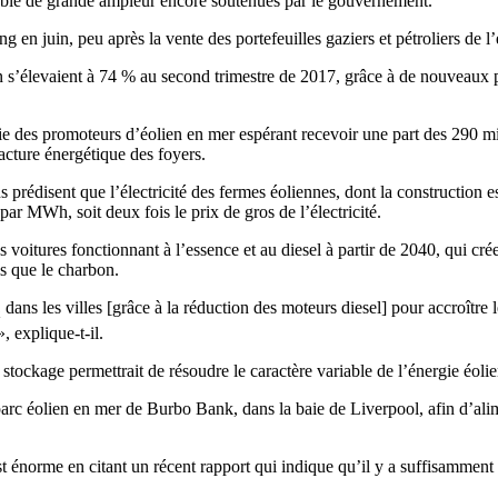
elable de grande ampleur encore soutenues par le gouvernement.
 en juin, peu après la vente des portefeuilles gaziers et pétroliers de l’
s’élevaient à 74 % au second trimestre de 2017, grâce à de nouveaux pa
tie des promoteurs d’éolien en mer espérant recevoir une part des 290 m
facture énergétique des foyers.
ns prédisent que l’électricité des fermes éoliennes, dont la construction
par MWh, soit deux fois le prix de gros de l’électricité.
voitures fonctionnant à l’essence et au diesel à partir de 2040, qui crée
ls que le charbon.
dans les villes [grâce à la réduction des moteurs diesel] pour accroître
x
, explique-t-il.
e stockage permettrait de résoudre le caractère variable de l’énergie éoli
rc éolien en mer de Burbo Bank, dans la baie de Liverpool, afin d’alime
est énorme en citant un récent rapport qui indique qu’il y a suffisamment 