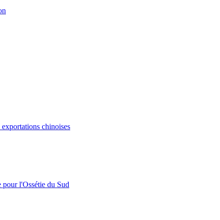
on
s exportations chinoises
e pour l'Ossétie du Sud