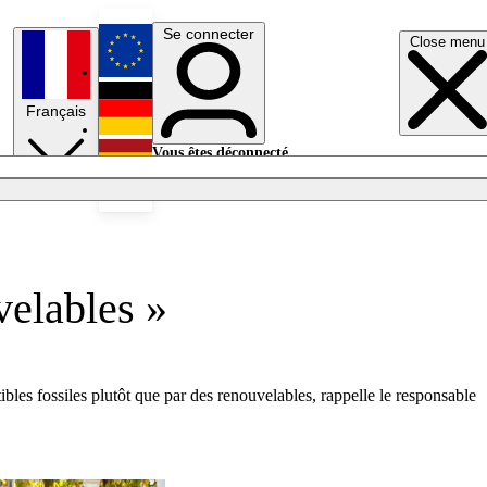
Se connecter
Close menu
English
Français
Deutsch
Vous êtes déconnecté.
Se connecter
Español
Lumières éteintes
velables »
ibles fossiles plutôt que par des renouvelables, rappelle le responsable