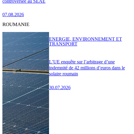
controversée au SEAE
07.08.2026
ROUMANIE
ENERGIE, ENVIRONNEMENT ET
TRANSPORT
L’UE enquête sur l’arbitrage d’une
indemnité de 42 millions d’euros dans le
solaire roumain
30.07.2026