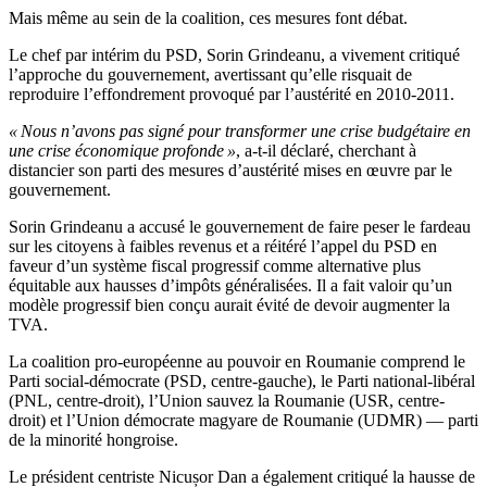
Mais même au sein de la coalition, ces mesures font débat.
Le chef par intérim du PSD, Sorin Grindeanu, a vivement critiqué
l’approche du gouvernement, avertissant qu’elle risquait de
reproduire l’effondrement provoqué par l’austérité en 2010-2011.
« Nous n’avons pas signé pour transformer une crise budgétaire en
une crise économique profonde »
, a-t-il déclaré, cherchant à
distancier son parti des mesures d’austérité mises en œuvre par le
gouvernement.
Sorin Grindeanu a accusé le gouvernement de faire peser le fardeau
sur les citoyens à faibles revenus et a réitéré l’appel du PSD en
faveur d’un système fiscal progressif comme alternative plus
équitable aux hausses d’impôts généralisées. Il a fait valoir qu’un
modèle progressif bien conçu aurait évité de devoir augmenter la
TVA.
La coalition pro-européenne au pouvoir en Roumanie comprend le
Parti social-démocrate (PSD, centre-gauche), le Parti national-libéral
(PNL, centre-droit), l’Union sauvez la Roumanie (USR, centre-
droit) et l’Union démocrate magyare de Roumanie (UDMR) — parti
de la minorité hongroise.
Le président centriste Nicușor Dan a également critiqué la hausse de