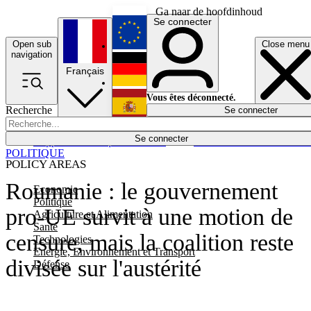
Ga naar de hoofdinhoud
Se connecter
Open sub
Close menu
English
navigation
Français
Deutsch
Vous êtes déconnecté.
Recherche
Se connecter
Español
Lumières éteintes
Se connecter
Rapporteur
Politique
Économie
Newsletters
Evénements
Em
POLITIQUE
POLICY AREAS
Roumanie : le gouvernement
Economie
Politique
pro-UE survit à une motion de
Agriculture et Alimentation
Santé
censure, mais la coalition reste
Technologies
Energie, Environnement et Transport
divisée sur l'austérité
Défense