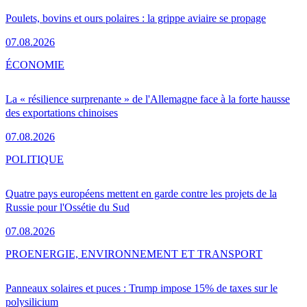
Poulets, bovins et ours polaires : la grippe aviaire se propage
07.08.2026
ÉCONOMIE
La « résilience surprenante » de l'Allemagne face à la forte hausse
des exportations chinoises
07.08.2026
POLITIQUE
Quatre pays européens mettent en garde contre les projets de la
Russie pour l'Ossétie du Sud
07.08.2026
PRO
ENERGIE, ENVIRONNEMENT ET TRANSPORT
Panneaux solaires et puces : Trump impose 15% de taxes sur le
polysilicium