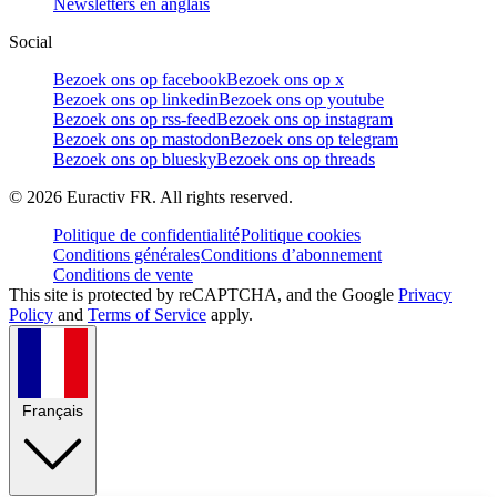
Newsletters en anglais
Social
Bezoek ons op facebook
Bezoek ons op x
Bezoek ons op linkedin
Bezoek ons op youtube
Bezoek ons op rss-feed
Bezoek ons op instagram
Bezoek ons op mastodon
Bezoek ons op telegram
Bezoek ons op bluesky
Bezoek ons op threads
©
2026
Euractiv FR. All rights reserved.
Politique de confidentialité
Politique cookies
Conditions générales
Conditions d’abonnement
Conditions de vente
This site is protected by reCAPTCHA, and the Google
Privacy
Policy
and
Terms of Service
apply.
Français