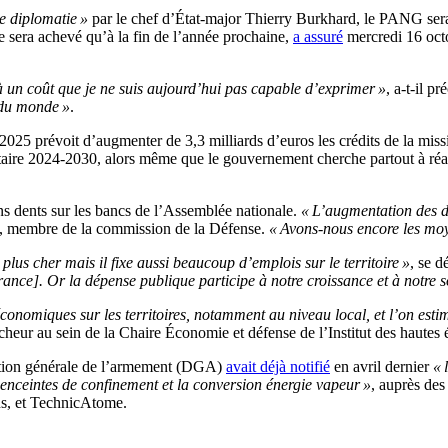
e diplomatie »
par le chef d’État-major Thierry Burkhard, le PANG sera c
ne sera achevé qu’à la fin de l’année prochaine,
a assuré
mercredi 16 octo
25 à un coût que je ne suis aujourd’hui pas capable d’exprimer »
, a-t-il p
 du monde »
.
2025 prévoit d’augmenter de 3,3 milliards d’euros les crédits de la miss
taire 2024-2030, alors même que le gouvernement cherche partout à réal
ns dents sur les bancs de l’Assemblée nationale.
« L’augmentation des do
in, membre de la commission de la Défense.
« Avons-nous encore les moy
lus cher mais il fixe aussi beaucoup d’emplois sur le territoire »
, se 
nce]. Or la dépense publique participe à notre croissance et à notre s
conomiques sur les territoires, notamment au niveau local, et l’on esti
rcheur au sein de la Chaire Économie et défense de l’Institut des haute
rection générale de l’armement (DGA)
avait déjà notifié
en avril dernier
« 
es enceintes de confinement et la conversion énergie vapeur »
, auprès des
ns, et TechnicAtome.