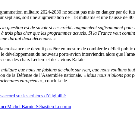
programmation militaire 2024-2030 ne soient pas mis en danger par de fu
sur sept ans, soit une augmentation de 118 milliards et une hausse de 4
is la question est de savoir si ces crédits augmentent suffisamment pou
trois plus cher que les programmes actuels. Si la France veut continue
thme durant deux décennies. »
 la croissance ne devrait pas être en mesure de combler le déficit public 
le développement du nouveau porte-avion interviendra alors que l’armé
seurs des chars Leclerc et des avions Rafale.
itaire que nous ne faisions de choix sur rien, que nous voulions tout fa
ion de la Défense de l’Assemblée nationale.
« Mais nous n’allons pas po
partenaires européens »
, conclut-elle.
ccord sur les critères d’éligibilité
ance
Michel Barnier
Sébastien Lecornu