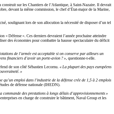
onstruit sur les Chantiers de l’Atlantique, à Saint-Nazaire. Il devrait
bre, devant la même commission, le chef d’État-major de la Marine,
récisé, soulignant lors de son allocution la nécessité de disposer d’un tel
ion « Défense ». Ces derniers devraient l’année prochaine atteindre
iser des économies pour combattre la hausse spectaculaire du déficit
tations de l’armée est acceptable si on conserve par ailleurs un
ens financiers d’avoir un porte-avion ? »
, questionne-t-elle.
défend de son côté Sébastien Lecornu.
« La plupart des pays européens
ouveraineté. »
me qu’un emploi dans l’industrie de la défense crée de 1,5 à 2 emplois
s études de défense nationale (IHEDN).
la commande des prestations à longs délais d’approvisionnements »
 entreprises en charge de construire le bâtiment, Naval Group et les