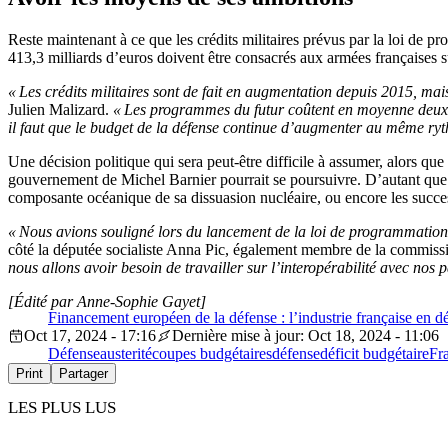
Reste maintenant à ce que les crédits militaires prévus par la loi de 
413,3 milliards d’euros doivent être consacrés aux armées françaises 
« Les crédits militaires sont de fait en augmentation depuis 2015, ma
Julien Malizard.
« Les programmes du futur coûtent en moyenne deux à 
il faut que le budget de la défense continue d’augmenter au même ry
Une décision politique qui sera peut-être difficile à assumer, alors que
gouvernement de Michel Barnier pourrait se poursuivre. D’autant que 
composante océanique de sa dissuasion nucléaire, ou encore les succes
« Nous avions souligné lors du lancement de la loi de programmation mil
côté la députée socialiste Anna Pic, également membre de la commiss
nous allons avoir besoin de travailler sur l’interopérabilité avec nos 
[Édité par Anne-Sophie Gayet]
Financement européen de la défense : l’industrie française en désa
Oct 17, 2024 - 17:16
Dernière mise à jour: Oct 18, 2024 - 11:06
Défense
austerité
coupes budgétaires
défense
déficit budgétaire
Fr
Print
Partager
LES PLUS LUS