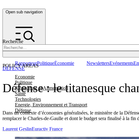
Open sub navigation
Recherche
Rapporteur
Politique
Économie
Newsletters
Evénements
Em
POLICY AREAS
DÉFENSE
Economie
Politique
Défense : le titanesque chan
Agriculture et Alimentation
Santé
Technologies
Energie, Environnement et Transport
Défense
Dans un contexte d’économies généralisées, le ministère de la Défens
remplacer le Charles-de-Gaulle et dont le budget sera finalisé à la fin
Laurent Geslin
Euractiv France