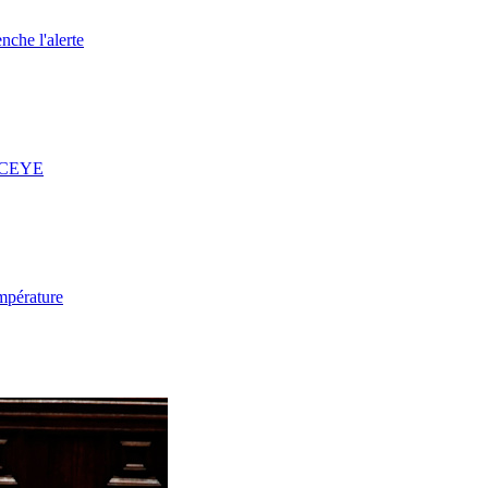
nche l'alerte
 ICEYE
mpérature