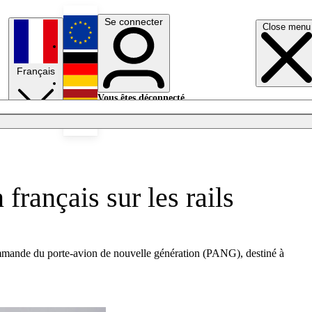
Se connecter
Close menu
English
Français
Deutsch
Vous êtes déconnecté.
Se connecter
Español
Lumières éteintes
français sur les rails
commande du porte-avion de nouvelle génération (PANG), destiné à