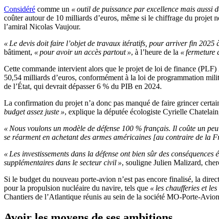
Considéré
comme un
« outil de puissance par excellence mais aussi d
coûter autour de 10 milliards d’euros, même si le chiffrage du projet 
l’amiral Nicolas Vaujour.
« Le devis doit faire l’objet de travaux itératifs, pour arriver fin 20
bâtiment,
« pour avoir un accès partout »
, à l’heure de la
« fermeture
Cette commande intervient alors que le projet de loi de finance (PLF) 
50,54 milliards d’euros, conformément à la loi de programmation mili
de l’État, qui devrait dépasser 6 % du PIB en 2024.
La confirmation du projet n’a donc pas manqué de faire grincer certai
budget assez juste »
, explique la députée écologiste Cyrielle Chatela
« Nous voulons un modèle de défense 100 % français. Il coûte un peu p
se réarment en achetant des armes américaines [au contraire de la Fra
« Les investissements dans la défense ont bien sûr des conséquences é
supplémentaires dans le secteur civil »
, souligne Julien Malizard, che
Si le budget du nouveau porte-avion n’est pas encore finalisé, la di
pour la propulsion nucléaire du navire, tels que
« les chaufferies et l
Chantiers de l’Atlantique réunis au sein de la société MO-Porte-Avio
Avoir les moyens de ses ambitions