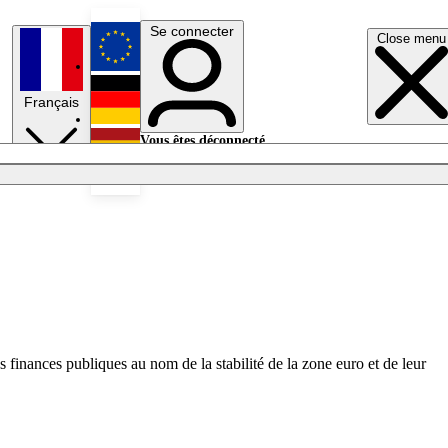
Se connecter
Close menu
English
Français
Deutsch
Vous êtes déconnecté.
Se connecter
Español
Lumières éteintes
es finances publiques au nom de la stabilité de la zone euro et de leur