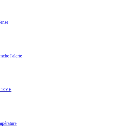
fense
nche l'alerte
 ICEYE
mpérature