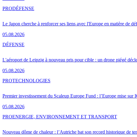
PRO
DÉFENSE
Le Japon cherche à renforcer ses liens avec l'Europe en matière de dé
05.08.2026
DÉFENSE
L'aéroport de Leipzig à nouveau pris pour cible : un drone piégé décle
05.08.2026
PRO
TECHNOLOGIES
Premier investissement du Scaleup Europe Fund : l’Europe mise sur
05.08.2026
PRO
ENERGIE, ENVIRONNEMENT ET TRANSPORT
Nouveau dôme de chaleur : l’Autriche bat son record historique de te