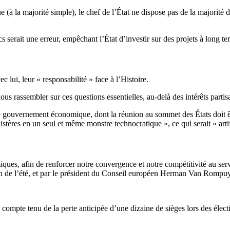
e (à la majorité simple), le chef de l’État ne dispose pas de la majorité 
s serait une erreur, empêchant l’État d’investir sur des projets à long te
 lui, leur « responsabilité » face à l’Histoire.
s rassembler sur ces questions essentielles, au-delà des intérêts partis
gouvernement économique, dont la réunion au sommet des États doit être 
istères en un seul et même monstre technocratique », ce qui serait « arti
es, afin de renforcer notre convergence et notre compétitivité au serv
a fin de l’été, et par le président du Conseil européen Herman Van Rompu
x, compte tenu de la perte anticipée d’une dizaine de sièges lors des élec