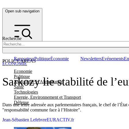
Open sub navigation
Recherche
Rapporteur
Politique
Économie
Newsletters
Evénements
Em
POLICY AREAS
ÉCONOMIE
Economie
Politique
Sarkozy lie stabilité de l’eu
Agriculture et Alimentation
Santé
Technologies
Energie, Environnement et Transport
Défense
Dans une lettre adressée aux parlementaires français, le chef de l’État 
"responsabilité commune face à l’Histoire".
Jean-Sébastien Lefebvre
EURACTIV.fr