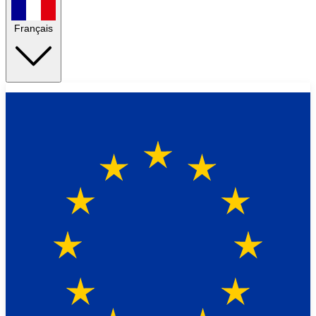
Français