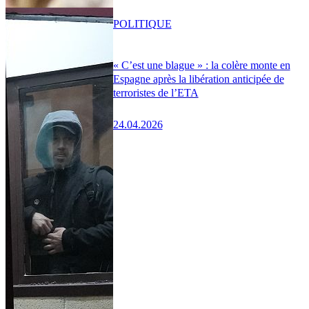
POLITIQUE
« C’est une blague » : la colère monte en
Espagne après la libération anticipée de
terroristes de l’ETA
24.04.2026