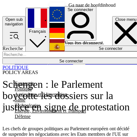
Ga naar de hoofdinhoud
Se connecter
Open sub
Close menu
English
navigation
Français
Deutsch
Vous êtes déconnecté.
Recherche
Se connecter
Español
Lumières éteintes
Se connecter
Rapporteur
Politique
Économie
Newsletters
Evénements
Em
POLITIQUE
POLICY AREAS
Schengen : le Parlement
Economie
Politique
boycotte les dossiers sur la
Agriculture et Alimentation
Santé
justice en signe de protestation
Technologies
Energie, Environnement et Transport
Défense
Les chefs de groupes politiques au Parlement européen ont décidé
de suspendre les négociations avec les Etats membres de l'UE sur