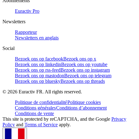
Abonnements
Euractiv Pro
Newsletters
Rapporteur
Newsletters en anglais
Social
Bezoek ons op facebook
Bezoek ons op x
Bezoek ons op linkedin
Bezoek ons op youtube
Bezoek ons op rss-feed
Bezoek ons op instagram
Bezoek ons op mastodon
Bezoek ons op telegram
Bezoek ons op bluesky
Bezoek ons op threads
©
2026
Euractiv FR. All rights reserved.
Politique de confidentialité
Politique cookies
Conditions générales
Conditions d’abonnement
Conditions de vente
This site is protected by reCAPTCHA, and the Google
Privacy
Policy
and
Terms of Service
apply.