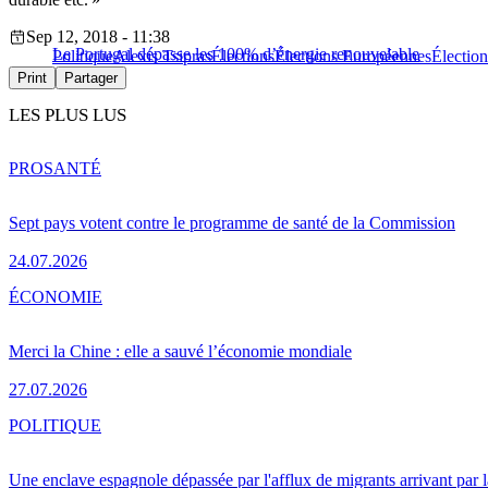
Sep 12, 2018 - 11:38
Le Portugal dépasse les 100% d’énergie renouvelable
Politique
Alexis Tsipras
Élections
Élections Européennes
Électio
Print
Partager
LES PLUS LUS
PRO
SANTÉ
Sept pays votent contre le programme de santé de la Commission
24.07.2026
ÉCONOMIE
Merci la Chine : elle a sauvé l’économie mondiale
27.07.2026
POLITIQUE
Une enclave espagnole dépassée par l'afflux de migrants arrivant par 