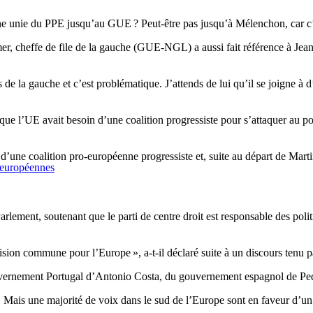
e unie du PPE jusqu’au GUE ? Peut-être pas jusqu’à Mélenchon, car c’est
r, cheffe de file de la gauche (GUE-NGL) a aussi fait référence à Jean-
 de la gauche et c’est problématique. J’attends de lui qu’il se joigne à d
que l’UE avait besoin d’une coalition progressiste pour s’attaquer au po
d’une coalition pro-européenne progressiste et, suite au départ de Mart
s européennes
ement, soutenant que le parti de centre droit est responsable des politi
ion commune pour l’Europe », a-t-il déclaré suite à un discours tenu pa
uvernement Portugal d’Antonio Costa, du gouvernement espagnol de Pedro
nt. Mais une majorité de voix dans le sud de l’Europe sont en faveur d’un