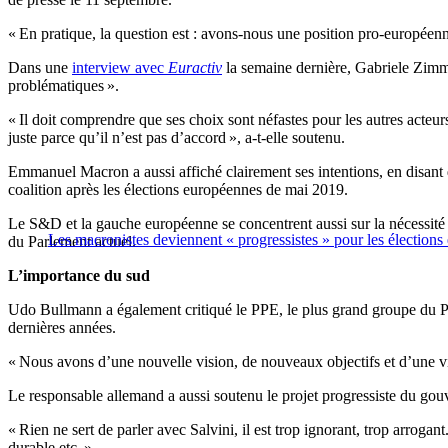
« En pratique, la question est : avons-nous une position pro-européenn
Dans une
interview avec
Euractiv
la semaine dernière, Gabriele Zimme
problématiques ».
« Il doit comprendre que ses choix sont néfastes pour les autres acteurs
juste parce qu’il n’est pas d’accord », a-t-elle soutenu.
Emmanuel Macron a aussi affiché clairement ses intentions, en disant 
coalition après les élections européennes de mai 2019.
Le S&D et la gauche européenne se concentrent aussi sur la nécessité 
Les macronistes deviennent « progressistes » pour les élection
du Parlement actuel.
L’importance du sud
Udo Bullmann a également critiqué le PPE, le plus grand groupe du Parl
dernières années.
« Nous avons d’une nouvelle vision, de nouveaux objectifs et d’une vis
Le responsable allemand a aussi soutenu le projet progressiste du go
« Rien ne sert de parler avec Salvini, il est trop ignorant, trop arroga
durable etc. »