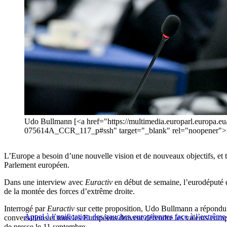
Udo Bullmann [<a href="https://multimedia.europarl.europa.eu/
075614A_CCR_117_p#ssh" target="_blank" rel="noopener">[
L’Europe a besoin d’une nouvelle vision et de nouveaux objectifs, et
Parlement européen.
Dans une interview avec
Euractiv
en début de semaine, l’eurodéputé d
de la montée des forces d’extrême droite.
Interrogé par
Euractiv
sur cette proposition, Udo Bullmann a répondu 
Appel à l’unification des gauches européennes face à l’extrême-
conversations et tous les Européens doivent défendre les valeurs eu
de presse le 11 septembre.