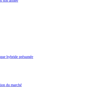
ns son armée
taque hybride présumée
ation du marché