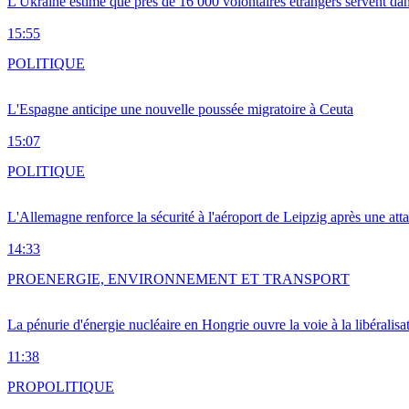
L'Ukraine estime que près de 16 000 volontaires étrangers servent da
15:55
POLITIQUE
L'Espagne anticipe une nouvelle poussée migratoire à Ceuta
15:07
POLITIQUE
L'Allemagne renforce la sécurité à l'aéroport de Leipzig après une at
14:33
PRO
ENERGIE, ENVIRONNEMENT ET TRANSPORT
La pénurie d'énergie nucléaire en Hongrie ouvre la voie à la libéralis
11:38
PRO
POLITIQUE