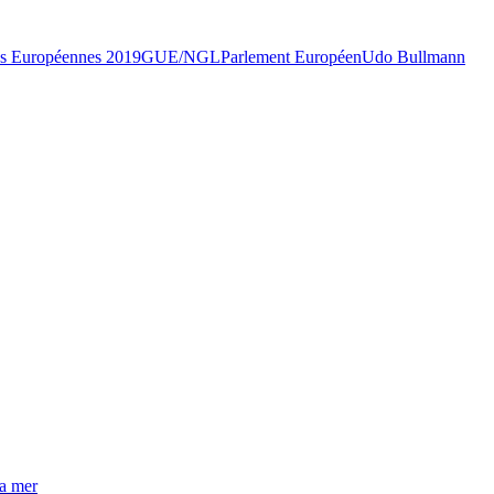
ns Européennes 2019
GUE/NGL
Parlement Européen
Udo Bullmann
la mer