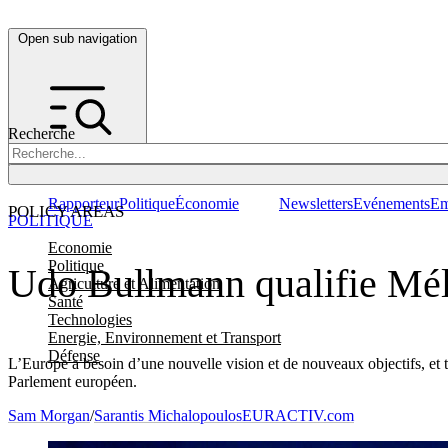
Open sub navigation
Recherche
Rapporteur
Politique
Économie
Newsletters
Evénements
Em
POLICY AREAS
POLITIQUE
Economie
Politique
Udo Bullmann qualifie Méle
Agriculture et Alimentation
Santé
Technologies
Energie, Environnement et Transport
Défense
L’Europe a besoin d’une nouvelle vision et de nouveaux objectifs, et
Parlement européen.
Sam Morgan
/
Sarantis Michalopoulos
EURACTIV.com