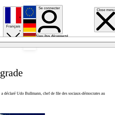
Se connecter
Close menu
English
Français
Deutsch
Vous êtes déconnecté.
Se connecter
Español
Lumières éteintes
ograde
s, a déclaré Udo Bullmann, chef de file des sociaux-démocrates au