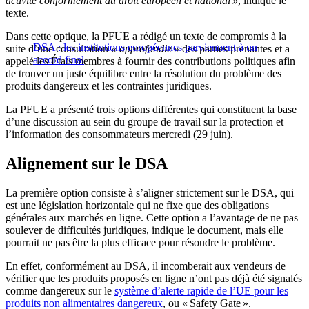
activité conformément au droit européen et national »
, indique le
texte.
Dans cette optique, la PFUE a rédigé un texte de compromis à la
DSA : les institutions européennes parviennent à un
suite d’une consultation
« approfondie »
des parties prenantes et a
accord final
appelé les États membres à fournir des contributions politiques afin
de trouver un juste équilibre entre la résolution du problème des
produits dangereux et les contraintes juridiques.
La PFUE a présenté trois options différentes qui constituent la base
d’une discussion au sein du groupe de travail sur la protection et
l’information des consommateurs mercredi (29 juin).
Alignement sur le DSA
La première option consiste à s’aligner strictement sur le DSA, qui
est une législation horizontale qui ne fixe que des obligations
générales aux marchés en ligne. Cette option a l’avantage de ne pas
soulever de difficultés juridiques, indique le document, mais elle
pourrait ne pas être la plus efficace pour résoudre le problème.
En effet, conformément au DSA, il incomberait aux vendeurs de
vérifier que les produits proposés en ligne n’ont pas déjà été signalés
comme dangereux sur le
système d’alerte rapide de l’UE pour les
produits non alimentaires dangereux
, ou
«
Safety Gate
»
.