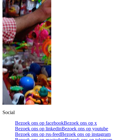
Social
Bezoek ons op facebook
Bezoek ons op x
Bezoek ons op linkedin
Bezoek ons op youtube
Bezoek ons op rss-feed
Bezoek ons op instagram
Bezoek ons op mastodon
Bezoek ons op telegram