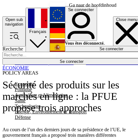
Ga naar de hoofdinhoud
Se connecter
Open sub
Close menu
English
navigation
Français
Deutsch
Vous êtes déconnecté.
Recherche
Se connecter
Español
Lumières éteintes
Se connecter
Rapporteur
Politique
Économie
Newsletters
Evénements
Em
ÉCONOMIE
POLICY AREAS
Sécurité des produits sur les
Economie
Politique
marchés en ligne : la PFUE
Agriculture et Alimentation
Santé
propose trois approches
Technologies
Energie, Environnement et Transport
Défense
Au cours de l’un des derniers jours de sa présidence de l’UE, le
gouvernement français a proposé trois manières différentes