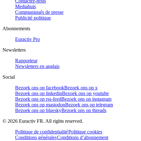
Contactez-nous
Mediahuis
Communiqués de presse
Publicité politique
Abonnements
Euractiv Pro
Newsletters
Rapporteur
Newsletters en anglais
Social
Bezoek ons op facebook
Bezoek ons op x
Bezoek ons op linkedin
Bezoek ons op youtube
Bezoek ons op rss-feed
Bezoek ons op instagram
Bezoek ons op mastodon
Bezoek ons op telegram
Bezoek ons op bluesky
Bezoek ons op threads
©
2026
Euractiv FR. All rights reserved.
Politique de confidentialité
Politique cookies
Conditions générales
Conditions d’abonnement