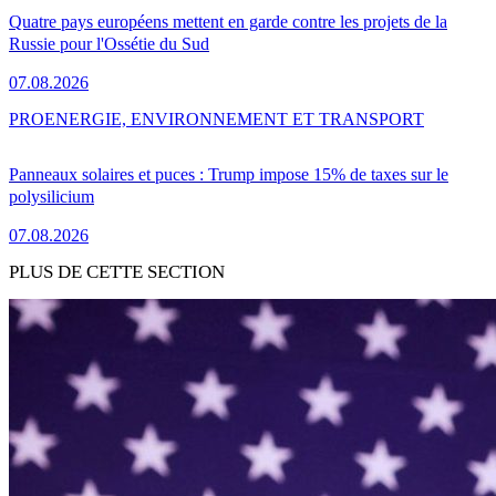
Quatre pays européens mettent en garde contre les projets de la
Russie pour l'Ossétie du Sud
07.08.2026
PRO
ENERGIE, ENVIRONNEMENT ET TRANSPORT
Panneaux solaires et puces : Trump impose 15% de taxes sur le
polysilicium
07.08.2026
PLUS DE CETTE SECTION