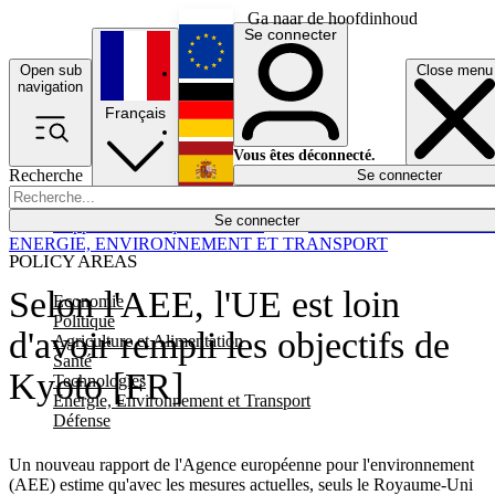
Ga naar de hoofdinhoud
Se connecter
Open sub
Close menu
English
navigation
Français
Deutsch
Vous êtes déconnecté.
Recherche
Se connecter
Español
Lumières éteintes
Se connecter
Rapporteur
Politique
Économie
Newsletters
Evénements
Em
ENERGIE, ENVIRONNEMENT ET TRANSPORT
POLICY AREAS
Selon l'AEE, l'UE est loin
Economie
Politique
d'avoir rempli les objectifs de
Agriculture et Alimentation
Santé
Kyoto [FR]
Technologies
Energie, Environnement et Transport
Défense
Un nouveau rapport de l'Agence européenne pour l'environnement
(AEE) estime qu'avec les mesures actuelles, seuls le Royaume-Uni