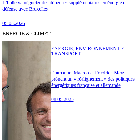
L’Italie va négocier des dépenses supplémentaires en énergie et
défense avec Bruxelles
05.08.2026
ENERGIE & CLIMAT
ENERGIE, ENVIRONNEMENT ET
TRANSPORT
Emmanuel Macron et Friedrich Merz
prônent un « réalignement » des politiques
énergétiques française et allemande
08.05.2025