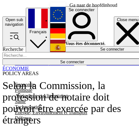
Ga naar de hoofdinhoud
Se connecter
Open sub
Close menu
English
navigation
Français
Deutsch
Vous êtes déconnecté.
Recherche
Se connecter
Español
Lumières éteintes
Se connecter
Rapporteur
Politique
Économie
Newsletters
Evénements
Em
ÉCONOMIE
POLICY AREAS
Selon la Commission, la
Economie
Politique
profession de notaire doit
Agriculture et Alimentation
Santé
pouvoir être exercée par des
Technologies
Energie, Environnement et Transport
étrangers
Défense