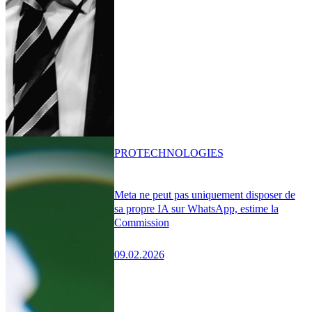
PRO
TECHNOLOGIES
Meta ne peut pas uniquement disposer de
sa propre IA sur WhatsApp, estime la
Commission
09.02.2026