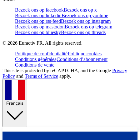
Bezoek ons op facebook
Bezoek ons op x
Bezoek ons op linkedin
Bezoek ons op youtube
Bezoek ons op rss-feed
Bezoek ons op instagram
Bezoek ons op mastodon
Bezoek ons op telegram
Bezoek ons op bluesky
Bezoek ons op threads
©
2026
Euractiv FR. All rights reserved.
Politique de confidentialité
Politique cookies
Conditions générales
Conditions d’abonnement
Conditions de vente
This site is protected by reCAPTCHA, and the Google
Privacy
Policy
and
Terms of Service
apply.
Français