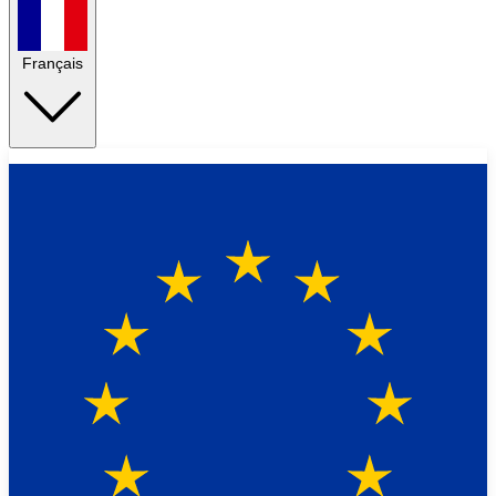
Français