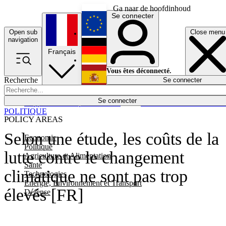
Ga naar de hoofdinhoud
Se connecter
Open sub
Close menu
English
navigation
Français
Deutsch
Vous êtes déconnecté.
Recherche
Se connecter
Español
Lumières éteintes
Se connecter
Rapporteur
Politique
Économie
Newsletters
Evénements
Em
POLITIQUE
POLICY AREAS
Selon une étude, les coûts de la
Economie
Politique
lutte contre le changement
Agriculture et Alimentation
Santé
climatique ne sont pas trop
Technologies
Energie, Environnement et Transport
élevés [FR]
Défense