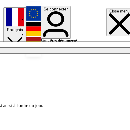
Se connecter
Close menu
English
Français
Deutsch
Vous êtes déconnecté.
Se connecter
Español
Lumières éteintes
 aussi à l'ordre du jour.