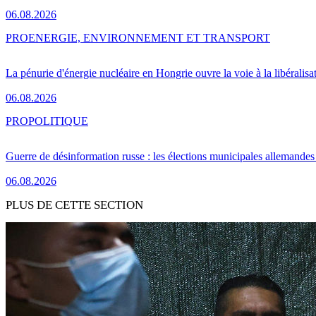
06.08.2026
PRO
ENERGIE, ENVIRONNEMENT ET TRANSPORT
La pénurie d'énergie nucléaire en Hongrie ouvre la voie à la libéralis
06.08.2026
PRO
POLITIQUE
Guerre de désinformation russe : les élections municipales allemandes 
06.08.2026
PLUS DE CETTE SECTION