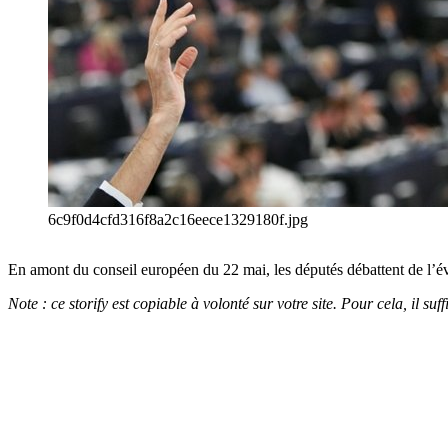
6c9f0d4cfd316f8a2c16eece1329180f.jpg
En amont du conseil européen du 22 mai, les députés débattent de l’éva
Note : ce storify est copiable à volonté sur votre site. Pour cela, il s