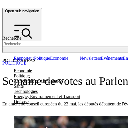
Open sub navigation
Recherche
Rapporteur
Politique
Économie
Newsletters
Evénements
Em
POLICY AREAS
POLITIQUE
Economie
Politique
Semaine de votes au Parle
Agriculture et Alimentation
Santé
Technologies
Energie, Environnement et Transport
Défense
En amont du conseil européen du 22 mai, les députés débattent de l'évas