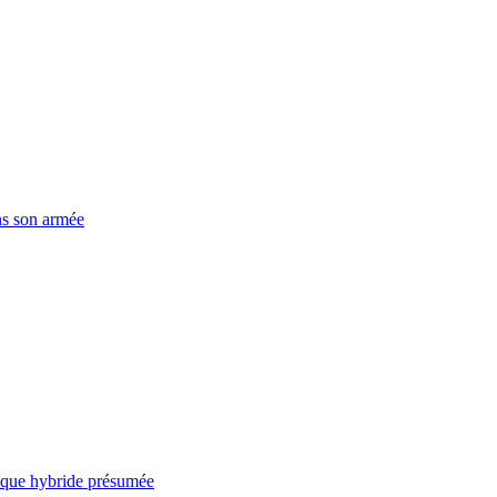
ns son armée
taque hybride présumée