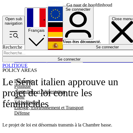
Ga naar de hoofdinhoud
Se connecter
Open sub
Close menu
English
navigation
Français
Deutsch
Vous êtes déconnecté.
Recherche
Se connecter
Español
Lumières éteintes
Se connecter
Rapporteur
Politique
Économie
Newsletters
Evénements
Em
POLITIQUE
POLICY AREAS
Le Sénat italien approuve un
Economie
Politique
projet de loi contre les
Agriculture et Alimentation
Santé
féminicides
Technologies
Energie, Environnement et Transport
Défense
Le projet de loi est désormais transmis à la Chambre basse.