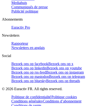
Mediahuis
Communiqués de presse
Publicité politique
Abonnements
Euractiv Pro
Newsletters
Rapporteur
Newsletters en anglais
Social
Bezoek ons op facebook
Bezoek ons op x
Bezoek ons op linkedin
Bezoek ons op youtube
Bezoek ons op rss-feed
Bezoek ons op instagram
Bezoek ons op mastodon
Bezoek ons op telegram
Bezoek ons op bluesky
Bezoek ons op threads
©
2026
Euractiv FR. All rights reserved.
Politique de confidentialité
Politique cookies
Conditions générales
Conditions d’abonnement
Conditions de vente