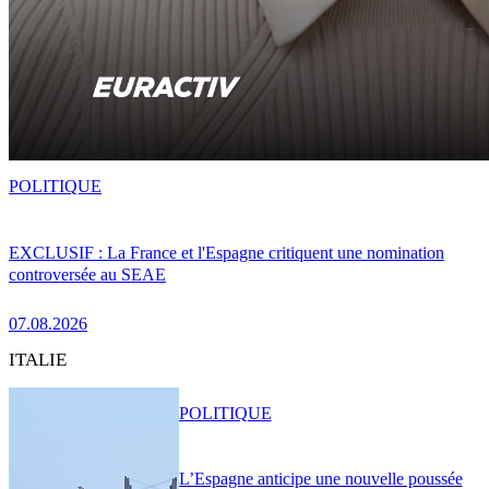
POLITIQUE
EXCLUSIF : La France et l'Espagne critiquent une nomination
controversée au SEAE
07.08.2026
ITALIE
POLITIQUE
L’Espagne anticipe une nouvelle poussée