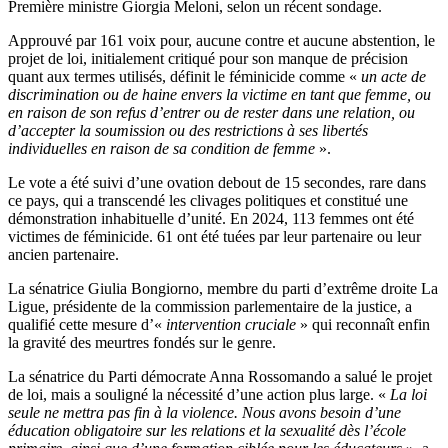
Première ministre Giorgia Meloni, selon un récent sondage.
Approuvé par 161 voix pour, aucune contre et aucune abstention, le
projet de loi, initialement critiqué pour son manque de précision
quant aux termes utilisés, définit le féminicide comme «
un acte de
discrimination ou de haine envers la victime en tant que femme, ou
en raison de son refus d’entrer ou de rester dans une relation, ou
d’accepter la soumission ou des restrictions à ses libertés
individuelles en raison de sa condition de femme
».
Le vote a été suivi d’une ovation debout de 15 secondes, rare dans
ce pays, qui a transcendé les clivages politiques et constitué une
démonstration inhabituelle d’unité. En 2024, 113 femmes ont été
victimes de féminicide. 61 ont été tuées par leur partenaire ou leur
ancien partenaire.
La sénatrice Giulia Bongiorno, membre du parti d’extrême droite La
Ligue, présidente de la commission parlementaire de la justice, a
qualifié cette mesure d’«
intervention cruciale
» qui reconnaît enfin
la gravité des meurtres fondés sur le genre.
La sénatrice du Parti démocrate Anna Rossomando a salué le projet
de loi, mais a souligné la nécessité d’une action plus large. «
La loi
seule ne mettra pas fin à la violence. Nous avons besoin d’une
éducation obligatoire sur les relations et la sexualité dès l’école