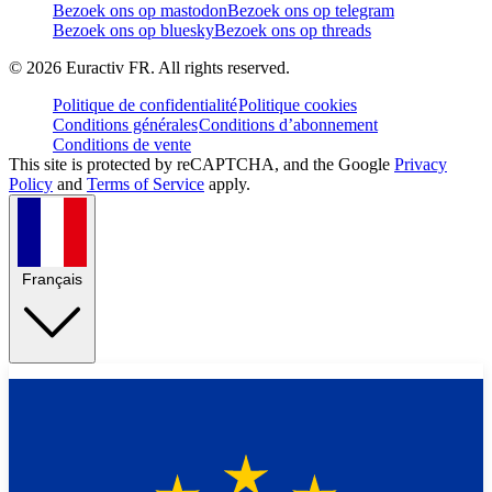
Bezoek ons op mastodon
Bezoek ons op telegram
Bezoek ons op bluesky
Bezoek ons op threads
©
2026
Euractiv FR. All rights reserved.
Politique de confidentialité
Politique cookies
Conditions générales
Conditions d’abonnement
Conditions de vente
This site is protected by reCAPTCHA, and the Google
Privacy
Policy
and
Terms of Service
apply.
Français