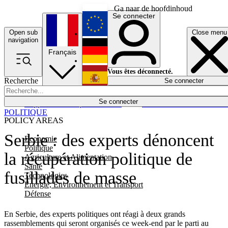
Ga naar de hoofdinhoud
Se connecter
Open sub
Close menu
English
navigation
Français
Deutsch
Vous êtes déconnecté.
Recherche
Se connecter
Español
Lumières éteintes
Se connecter
Rapporteur
Politique
Économie
Newsletters
Evénements
Em
POLITIQUE
POLICY AREAS
Serbie : des experts dénoncent
Economie
Politique
la récupération politique de
Agriculture et Alimentation
Santé
fusillades de masse
Technologies
Energie, Environnement et Transport
Défense
En Serbie, des experts politiques ont réagi à deux grands
rassemblements qui seront organisés ce week-end par le parti au