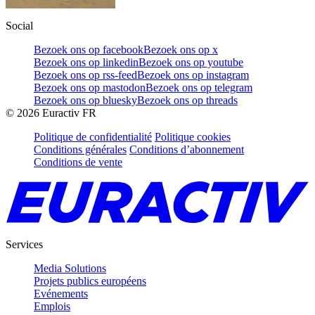
Social
Bezoek ons op facebook
Bezoek ons op x
Bezoek ons op linkedin
Bezoek ons op youtube
Bezoek ons op rss-feed
Bezoek ons op instagram
Bezoek ons op mastodon
Bezoek ons op telegram
Bezoek ons op bluesky
Bezoek ons op threads
©
2026
Euractiv FR
Politique de confidentialité
Politique cookies
Conditions générales
Conditions d’abonnement
Conditions de vente
Services
Media Solutions
Projets publics européens
Evénements
Emplois