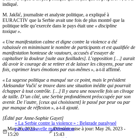
indiqué.
M. Jakšić, journaliste et analyste politique, a expliqué à
EURACTIV que la Serbie avait une fois de plus montré que la
politique telle qu’exercée dans le pays était une
« discipline
toxique »
.
« Une manifestation calme et digne contre la violence a été
rabaissée en minimisant le nombre de participants et est qualifiée de
manifestation honteuse de vautours, accusés d’essayer de
capitaliser la douleur [suite aux fusillades]. L’opposition […] aurait
dû avoir le courage de se retirer et de laisser les citoyens, pour une
fois, exprimer leurs émotions par eux-mêmes »
, a-t-il affirmé.
« La sagesse politique a manqué sur ce point, mais le président
Aleksandar Vučić se trouve dans une situation inédite qui pourrait
échapper à tout contrôle. […] Il y aura une nouvelle fois un clivage
de taille. D’un côté, une Serbie profondément préoccupée par son
avenir. De l’autre, [ceux qui choisissent] le passé par peur ou par
pur manque de réflexion »
, a-t-il ajouté.
[Édité par Anne-Sophie Gayet]
« La Serbie contre la violence » : Belgrade paralyseé
May 26, 2023 -
par une nouvelle manifestation
Dernière mise à jour: May 26, 2023 -
15:20
15:43