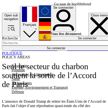
Ga naar de hoofdinhoud
Se connecter
Open sub
Close menu
English
navigation
Français
Deutsch
Vous êtes déconnecté.
Recherche
Se connecter
Español
Lumières éteintes
Se connecter
Rapporteur
Politique
Économie
Newsletters
Evénements
Em
POLITIQUE
POLICY AREAS
Seul le secteur du charbon
Economie
Politique
soutient la sortie de l’Accord
Agriculture et Alimentation
Santé
de Paris
Technologies
Energie, Environnement et Transport
Défense
L’annonce de Donald Trump de retirer les États-Unis de l’Accord de
Paris fait l’objet d’une réprobation quasi-totale du côté des