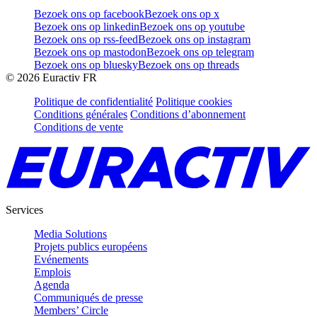
Bezoek ons op facebook
Bezoek ons op x
Bezoek ons op linkedin
Bezoek ons op youtube
Bezoek ons op rss-feed
Bezoek ons op instagram
Bezoek ons op mastodon
Bezoek ons op telegram
Bezoek ons op bluesky
Bezoek ons op threads
©
2026
Euractiv FR
Politique de confidentialité
Politique cookies
Conditions générales
Conditions d’abonnement
Conditions de vente
Services
Media Solutions
Projets publics européens
Evénements
Emplois
Agenda
Communiqués de presse
Members’ Circle