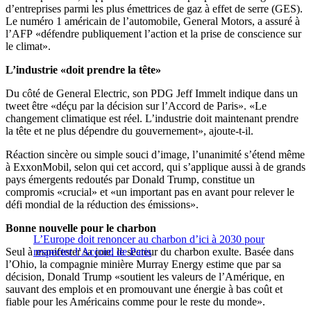
d’entreprises parmi les plus émettrices de gaz à effet de serre (GES).
Le numéro 1 américain de l’automobile, General Motors, a assuré à
l’AFP «défendre publiquement l’action et la prise de conscience sur
le climat».
L’industrie «doit prendre la tête»
Du côté de General Electric, son PDG Jeff Immelt indique dans un
tweet être «déçu par la décision sur l’Accord de Paris». «Le
changement climatique est réel. L’industrie doit maintenant prendre
la tête et ne plus dépendre du gouvernement», ajoute-t-il.
Réaction sincère ou simple souci d’image, l’unanimité s’étend même
à ExxonMobil, selon qui cet accord, qui s’applique aussi à de grands
pays émergents redoutés par Donald Trump, constitue un
compromis «crucial» et «un important pas en avant pour relever le
défi mondial de la réduction des émissions».
Bonne nouvelle pour le charbon
L’Europe doit renoncer au charbon d’ici à 2030 pour
Seul à manifester sa joie, le secteur du charbon exulte. Basée dans
respecter l’Accord de Paris
l’Ohio, la compagnie minière Murray Energy estime que par sa
décision, Donald Trump «soutient les valeurs de l’Amérique, en
sauvant des emplois et en promouvant une énergie à bas coût et
fiable pour les Américains comme pour le reste du monde».