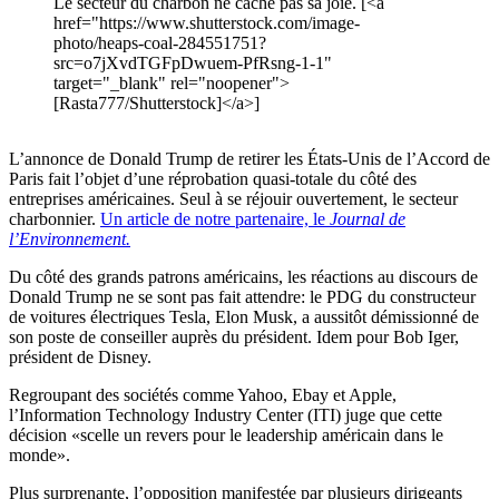
Le secteur du charbon ne cache pas sa joie. [<a
href="https://www.shutterstock.com/image-
photo/heaps-coal-284551751?
src=o7jXvdTGFpDwuem-PfRsng-1-1"
target="_blank" rel="noopener">
[Rasta777/Shutterstock]</a>]
L’annonce de Donald Trump de retirer les États-Unis de l’Accord de
Paris fait l’objet d’une réprobation quasi-totale du côté des
entreprises américaines. Seul à se réjouir ouvertement, le secteur
charbonnier.
Un article de notre partenaire, le
Journal de
l’Environnement.
Du côté des grands patrons américains, les réactions au discours de
Donald Trump ne se sont pas fait attendre: le PDG du constructeur
de voitures électriques Tesla, Elon Musk, a aussitôt démissionné de
son poste de conseiller auprès du président. Idem pour Bob Iger,
président de Disney.
Regroupant des sociétés comme Yahoo, Ebay et Apple,
l’Information Technology Industry Center (ITI) juge que cette
décision «scelle un revers pour le leadership américain dans le
monde».
Plus surprenante, l’opposition manifestée par plusieurs dirigeants