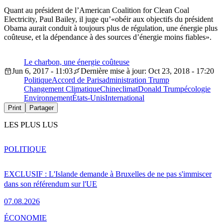
Quant au président de l’American Coalition for Clean Coal
Electricity, Paul Bailey, il juge qu’«obéir aux objectifs du président
Obama aurait conduit à toujours plus de régulation, une énergie plus
coûteuse, et la dépendance à des sources d’énergie moins fiables».
Le charbon, une énergie coûteuse
Jun 6, 2017 - 11:03
Dernière mise à jour: Oct 23, 2018 - 17:20
Politique
Accord de Paris
administration Trump
Changement Climatique
Chine
climat
Donald Trump
écologie
Environnement
États-Unis
International
Print
Partager
LES PLUS LUS
POLITIQUE
EXCLUSIF : L'Islande demande à Bruxelles de ne pas s'immiscer
dans son référendum sur l'UE
07.08.2026
ÉCONOMIE