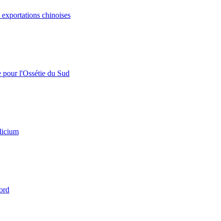
s exportations chinoises
e pour l'Ossétie du Sud
licium
ord