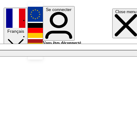
Se connecter
Close menu
English
Français
Deutsch
Vous êtes déconnecté.
Se connecter
Español
Lumières éteintes