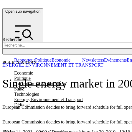
Open sub navigation
Recherche
Rapporteur
Politique
Économie
Newsletters
Evénements
Em
POLICY AREAS
ENERGIE, ENVIRONNEMENT ET TRANSPORT
Economie
Politique
Single energy market in 20
Agriculture et Alimentation
Santé
Technologies
Energie, Environnement et Transport
Défense
European Commission decides to bring forward schedule for full openi
European Commission decides to bring forward schedule for full openi
Mar 14, 2001 - 00:00
Dernière mise à jour: Jan 29, 2010 - 12:18