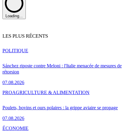
Loading...
LES PLUS RÉCENTS
POLITIQUE
Sánchez riposte contre Meloni : l'Italie menacée de mesures de
rétorsion
07.08.2026
PRO
AGRICULTURE & ALIMENTATION
Poulets, bovins et ours polaires : la grippe aviaire se propage
07.08.2026
ÉCONOMIE