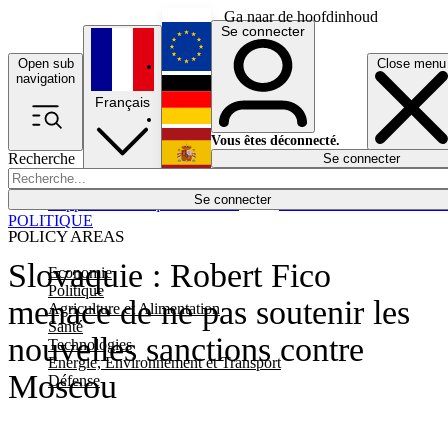
Ga naar de hoofdinhoud
Se connecter
Open sub
Close menu
English
navigation
Français
Deutsch
Vous êtes déconnecté.
Recherche
Se connecter
Español
Lumières éteintes
Se connecter
Rapporteur
Politique
Économie
Newsletters
Evénements
Em
POLITIQUE
POLICY AREAS
Slovaquie : Robert Fico
Economie
Politique
menace de ne pas soutenir les
Agriculture et Alimentation
Santé
nouvelles sanctions contre
Technologies
Energie, Environnement et Transport
Moscou
Défense