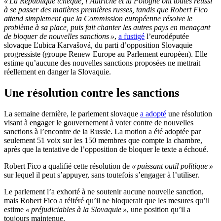
« La République tchèque, l’Autriche et la Pologne ont toutes réussi
à se passer des matières premières russes, tandis que Robert Fico
attend simplement que la Commission européenne résolve le
problème à sa place, puis fait chanter les autres pays en menaçant
de bloquer de nouvelles sanctions »
,
a fustigé
l’eurodéputée
slovaque Ľubica Karvašová, du parti d’opposition Slovaquie
progressiste (groupe Renew Europe au Parlement européen). Elle
estime qu’aucune des nouvelles sanctions proposées ne mettrait
réellement en danger la Slovaquie.
Une résolution contre les sanctions
La semaine dernière, le parlement slovaque
a adopté
une résolution
visant à engager le gouvernement à voter contre de nouvelles
sanctions à l’encontre de la Russie. La motion a été adoptée par
seulement 51 voix sur les 150 membres que compte la chambre,
après que la tentative de l’opposition de bloquer le texte a échoué.
Robert Fico a qualifié cette résolution de
« puissant outil politique »
sur lequel il peut s’appuyer, sans toutefois s’engager à l’utiliser.
Le parlement l’a exhorté à ne soutenir aucune nouvelle sanction,
mais Robert Fico a réitéré qu’il ne bloquerait que les mesures qu’il
estime
« préjudiciables à la Slovaquie »
, une position qu’il a
toujours maintenue.