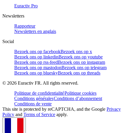
Euractiv Pro
Newsletters
Rapporteur
Newsletters en anglais
Social
Bezoek ons op facebook
Bezoek ons op x
Bezoek ons op linkedin
Bezoek ons op youtube
Bezoek ons op rss-feed
Bezoek ons op instagram
Bezoek ons op mastodon
Bezoek ons op telegram
Bezoek ons op bluesky
Bezoek ons op threads
©
2026
Euractiv FR. All rights reserved.
Politique de confidentialité
Politique cookies
Conditions générales
Conditions d’abonnement
Conditions de vente
This site is protected by reCAPTCHA, and the Google
Privacy
Policy
and
Terms of Service
apply.