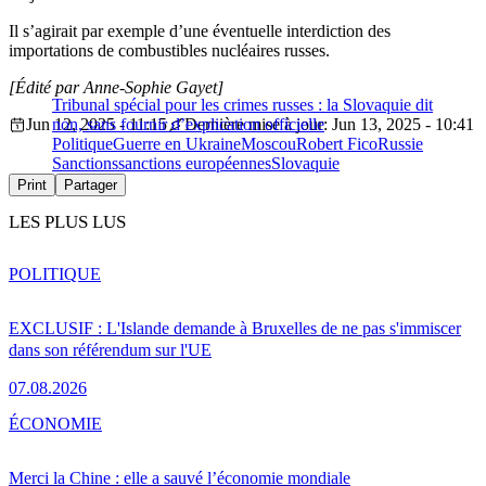
Il s’agirait par exemple d’une éventuelle interdiction des
importations de combustibles nucléaires russes.
[Édité par Anne-Sophie Gayet]
Tribunal spécial pour les crimes russes : la Slovaquie dit
Jun 12, 2025 - 11:15
non, sans fournir d’explication officielle
Dernière mise à jour: Jun 13, 2025 - 10:41
Politique
Guerre en Ukraine
Moscou
Robert Fico
Russie
Sanctions
sanctions européennes
Slovaquie
Print
Partager
LES PLUS LUS
POLITIQUE
EXCLUSIF : L'Islande demande à Bruxelles de ne pas s'immiscer
dans son référendum sur l'UE
07.08.2026
ÉCONOMIE
Merci la Chine : elle a sauvé l’économie mondiale