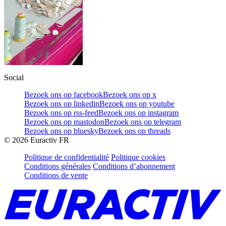
Social
Bezoek ons op facebook
Bezoek ons op x
Bezoek ons op linkedin
Bezoek ons op youtube
Bezoek ons op rss-feed
Bezoek ons op instagram
Bezoek ons op mastodon
Bezoek ons op telegram
Bezoek ons op bluesky
Bezoek ons op threads
©
2026
Euractiv FR
Politique de confidentialité
Politique cookies
Conditions générales
Conditions d’abonnement
Conditions de vente