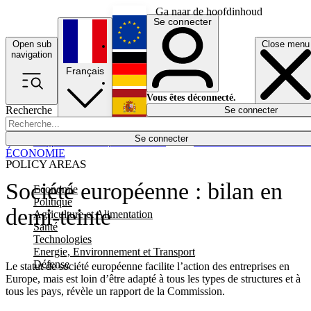
Ga naar de hoofdinhoud
Se connecter
Open sub
Close menu
English
navigation
Français
Deutsch
Vous êtes déconnecté.
Recherche
Se connecter
Español
Lumières éteintes
Se connecter
Rapporteur
Politique
Économie
Newsletters
Evénements
Em
ÉCONOMIE
POLICY AREAS
Société européenne : bilan en
Economie
Politique
demi-teinte
Agriculture et Alimentation
Santé
Technologies
Energie, Environnement et Transport
Défense
Le statut de société européenne facilite l’action des entreprises en
Europe, mais est loin d’être adapté à tous les types de structures et à
tous les pays, révèle un rapport de la Commission.