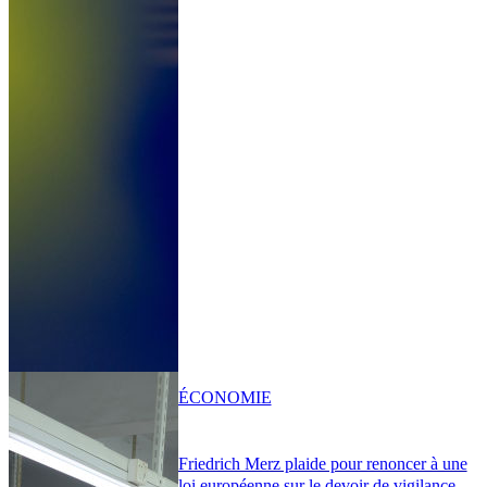
ÉCONOMIE
Friedrich Merz plaide pour renoncer à une
loi européenne sur le devoir de vigilance