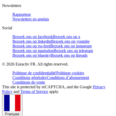
Newsletters
Rapporteur
Newsletters en anglais
Social
Bezoek ons op facebook
Bezoek ons op x
Bezoek ons op linkedin
Bezoek ons op youtube
Bezoek ons op rss-feed
Bezoek ons op instagram
Bezoek ons op mastodon
Bezoek ons op telegram
Bezoek ons op bluesky
Bezoek ons op threads
©
2026
Euractiv FR. All rights reserved.
Politique de confidentialité
Politique cookies
Conditions générales
Conditions d’abonnement
Conditions de vente
This site is protected by reCAPTCHA, and the Google
Privacy
Policy
and
Terms of Service
apply.
Français