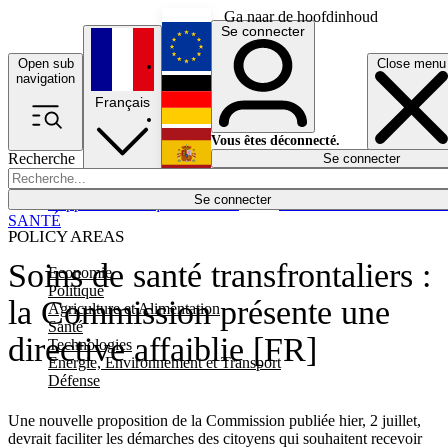
Ga naar de hoofdinhoud
Se connecter
Open sub
Close menu
English
navigation
Français
Deutsch
Vous êtes déconnecté.
Recherche
Se connecter
Español
Lumières éteintes
Se connecter
Rapporteur
Politique
Économie
Newsletters
Evénements
Em
SANTÉ
POLICY AREAS
Soins de santé transfrontaliers :
Economie
Politique
la Commission présente une
Agriculture et Alimentation
Santé
directive affaiblie [FR]
Technologies
Energie, Environnement et Transport
Défense
Une nouvelle proposition de la Commission publiée hier, 2 juillet,
devrait faciliter les démarches des citoyens qui souhaitent recevoir