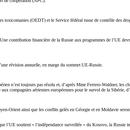
 et de coopération (APC).
es toxicomanies (OEDT) et le Service fédéral russe de contrôle des dr
re. Une contribution financière de la Russie aux programmes de l’UE dev
 d’une révision annuelle, en marge du sommet UE-Russie.
ibérien n’est toujours pas résolu et, d’après Mme Ferrero-Waldner, les 
 aux compagnies aériennes européennes pour le survol de la Sibérie, d’
yen-Orient ainsi que les conflits gelés en Géorgie et en Moldavie sero
 que l’UE soutient « l’indépendance surveillée » du Kosovo, la Russie ins