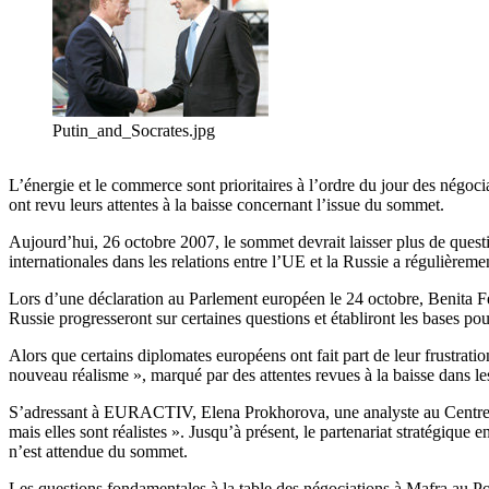
Putin_and_Socrates.jpg
L’énergie et le commerce sont prioritaires à l’ordre du jour des négoc
ont revu leurs attentes à la baisse concernant l’issue du sommet.
Aujourd’hui, 26 octobre 2007, le sommet devrait laisser plus de quest
internationales dans les relations entre l’UE et la Russie a régulière
Lors d’une déclaration au Parlement européen le 24 octobre, Benita Fe
Russie progresseront sur certaines questions et établiront les bases pour
Alors que certains diplomates européens ont fait part de leur frustratio
nouveau réalisme », marqué par des attentes revues à la baisse dans l
S’adressant à EURACTIV, Elena Prokhorova, une analyste au Centre UE-
mais elles sont réalistes ». Jusqu’à présent, le partenariat stratégiqu
n’est attendue du sommet.
Les questions fondamentales à la table des négociations à Mafra au P