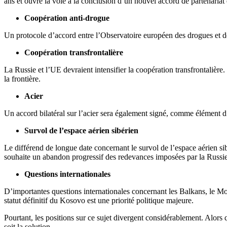
ans et ouvre la voie à la conclusion d’un nouvel accord de partenariat
Coopération anti-drogue
Un protocole d’accord entre l’Observatoire européen des drogues et d
Coopération transfrontalière
La Russie et l’UE devraient intensifier la coopération transfrontaliè
la frontière.
Acier
Un accord bilatéral sur l’acier sera également signé, comme élément
Survol de l’espace aérien sibérien
Le différend de longue date concernant le survol de l’espace aérien s
souhaite un abandon progressif des redevances imposées par la Russie
Questions internationales
D’importantes questions internationales concernant les Balkans, le Mo
statut définitif du Kosovo est une priorité politique majeure.
Pourtant, les positions sur ce sujet divergent considérablement. Alors
soit la solution.