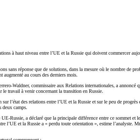
iations à haut niveau entre l’UE et la Russie qui doivent commercer auj
ions sans réponse que de solutions, dans la mesure où le nombre de prob
ment augmenté au cours des derniers mois.
rrero-Waldner, commissaire aux Relations internationales, a annoncé qu
 le travail à venir concernant la transition en Russie.
n sur l’état des relations entre l’UE et la Russie et sur le peu de progrè
es deux camps.
Russie, a déclaré que la principale différence entre ce sommet et les 
e entre l’UE et la Russie a « perdu toute orientation », estime l’analyst
ortugal comprennent :