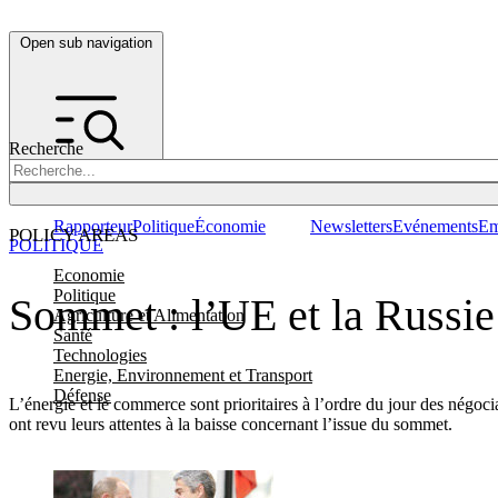
Open sub navigation
Recherche
Rapporteur
Politique
Économie
Newsletters
Evénements
Em
POLICY AREAS
POLITIQUE
Economie
Politique
Sommet : l’UE et la Russie 
Agriculture et Alimentation
Santé
Technologies
Energie, Environnement et Transport
Défense
L’énergie et le commerce sont prioritaires à l’ordre du jour des négoc
ont revu leurs attentes à la baisse concernant l’issue du sommet.