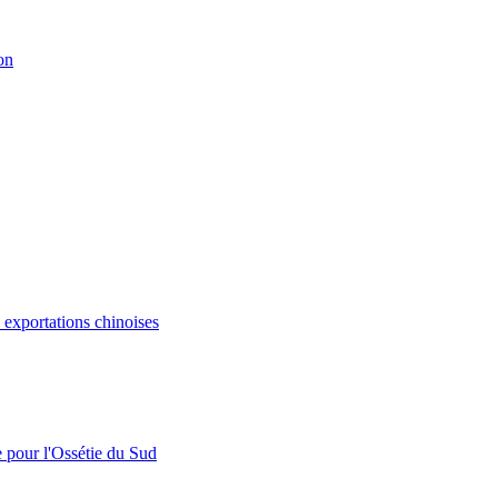
on
s exportations chinoises
e pour l'Ossétie du Sud