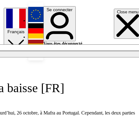
Se connecter
Close menu
English
Français
Deutsch
Vous êtes déconnecté.
Se connecter
Español
Lumières éteintes
a baisse [FR]
ourd’hui, 26 octobre, à Mafra au Portugal. Cependant, les deux parties