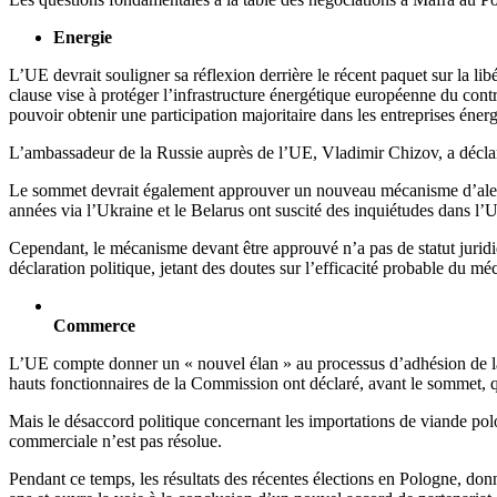
Energie
L’UE devrait souligner sa réflexion derrière le récent paquet sur la lib
clause vise à protéger l’infrastructure énergétique européenne du contr
pouvoir obtenir une participation majoritaire dans les entreprises éne
L’ambassadeur de la Russie auprès de l’UE, Vladimir Chizov, a déclaré
Le sommet devrait également approuver un nouveau mécanisme d’alerte 
années via l’Ukraine et le Belarus ont suscité des inquiétudes dans l’
Cependant, le mécanisme devant être approuvé n’a pas de statut juridi
déclaration politique, jetant des doutes sur l’efficacité probable du m
Commerce
L’UE compte donner un « nouvel élan » au processus d’adhésion de la 
hauts fonctionnaires de la Commission ont déclaré, avant le sommet, qu
Mais le désaccord politique concernant les importations de viande polo
commerciale n’est pas résolue.
Pendant ce temps, les résultats des récentes élections en Pologne, don