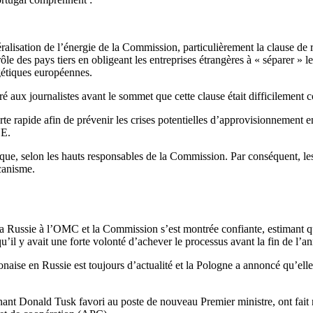
éralisation de l’énergie de la Commission, particulièrement la clause de r
ôle des pays tiers en obligeant les entreprises étrangères à « séparer » 
rgétiques européennes.
 aux journalistes avant le sommet que cette clause était difficilement 
rapide afin de prévenir les crises potentielles d’approvisionnement en
UE.
que, selon les hauts responsables de la Commission. Par conséquent, le
écanisme.
Russie à l’OMC et la Commission s’est montrée confiante, estimant que 
’il y avait une forte volonté d’achever le processus avant la fin de l’a
naise en Russie est toujours d’actualité et la Pologne a annoncé qu’elle
nant Donald Tusk favori au poste de nouveau Premier ministre, ont fait n