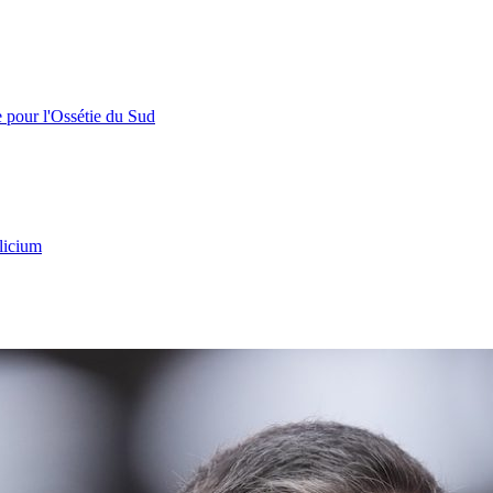
e pour l'Ossétie du Sud
licium