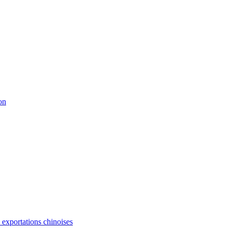
on
s exportations chinoises