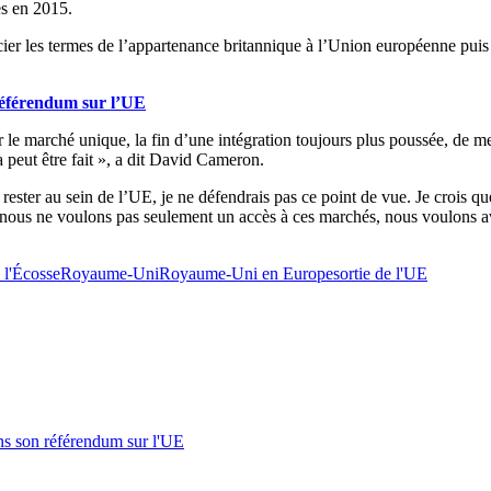
es en 2015.
gocier les termes de l’appartenance britannique à l’Union européenne pu
 référendum sur l’UE
ur le marché unique, la fin d’une intégration toujours plus poussée, de 
peut être fait », a dit David Cameron.
e rester au sein de l’UE, je ne défendrais pas ce point de vue. Je crois 
us ne voulons pas seulement un accès à ces marchés, nous voulons avoi
 l'Écosse
Royaume-Uni
Royaume-Uni en Europe
sortie de l'UE
s son référendum sur l'UE