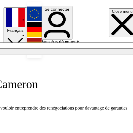
Se connecter
Close menu
English
Français
Deutsch
Vous êtes déconnecté.
Se connecter
Español
Lumières éteintes
 Cameron
vouloir entreprendre des renégociations pour davantage de garanties