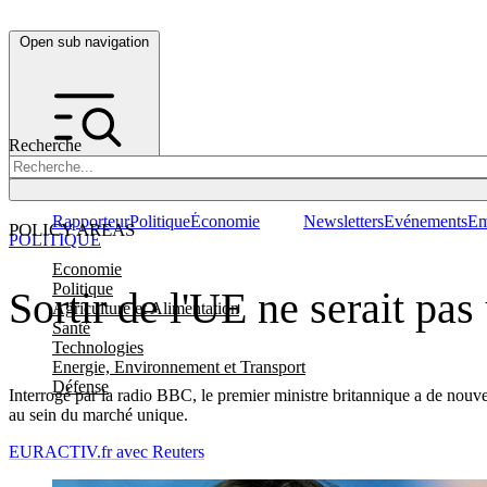
Open sub navigation
Recherche
Rapporteur
Politique
Économie
Newsletters
Evénements
Em
POLICY AREAS
POLITIQUE
Economie
Politique
Sortir de l'UE ne serait p
Agriculture et Alimentation
Santé
Technologies
Energie, Environnement et Transport
Défense
Interrogé par la radio BBC, le premier ministre britannique a de nou
au sein du marché unique.
EURACTIV.fr avec Reuters