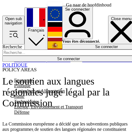
Ga naar de hoofdinhoud
Se connecter
Open sub
Close menu
English
navigation
Français
Deutsch
Vous êtes déconnecté.
Recherche
Se connecter
Español
Lumières éteintes
Se connecter
Rapporteur
Politique
Économie
Newsletters
Evénements
Em
POLITIQUE
POLICY AREAS
Le soutien aux langues
Economie
Politique
régionales jugé légal par la
Agriculture et Alimentation
Santé
Commission
Technologies
Energie, Environnement et Transport
Défense
La Commission européenne a décidé que les subventions publiques
aux programmes de soutien des langues régionales ne constituaient