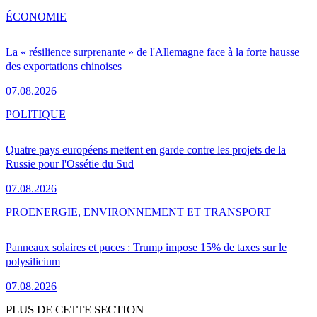
ÉCONOMIE
La « résilience surprenante » de l'Allemagne face à la forte hausse
des exportations chinoises
07.08.2026
POLITIQUE
Quatre pays européens mettent en garde contre les projets de la
Russie pour l'Ossétie du Sud
07.08.2026
PRO
ENERGIE, ENVIRONNEMENT ET TRANSPORT
Panneaux solaires et puces : Trump impose 15% de taxes sur le
polysilicium
07.08.2026
PLUS DE CETTE SECTION