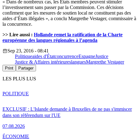
« Dans de nombreux cas, les États membres peuvent stimuler
l’investissement sans passer par la Commission. Ces décisions
confirment que les mesures de soutien local ne constituent pas des
aides d’États illégales », a conclu Margrethe Vestager, commissaire à
la concurrence.
>> Lire aussi :
Hollande remet la ratification de la Charte
européenne des langues régionales à l’agenda
Sep 23, 2016 - 08:41
Politique
aides d'État
concurrence
Espagne
Justice
Justice & Affaires intérieures
langues
Margrethe Vestager
Print
Partager
LES PLUS LUS
POLITIQUE
EXCLUSIF : L'Islande demande à Bruxelles de ne pas s'immiscer
dans son référendum sur l'UE
07.08.2026
ÉCONOMIE