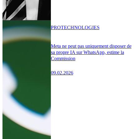
PRO
TECHNOLOGIES
Meta ne peut pas uniquement disposer de
sa propre IA sur WhatsApp, estime la
Commission
09.02.2026