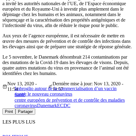
a invité les autorités nationales de l’UE, de l’Espace économique
européen et du Royaume-Uni à investir plus amplement dans le
dépistage chez les humains et les animaux, notamment dans le
séquençage et la caractérisation des propriétés antigéniques et de
l’infectiosité du virus, afin de réduire le risque pour le public.
Aux yeux de l’agence européenne, il est nécessaire de mettre en
œuvre des mesures de prévention et de contrôle des infections dans
les élevages ainsi que de préparer une stratégie de réponse générale.
Le 5 novembre, le Danemark dénombrait 214 contaminations par
des mutations de la Covid-19 dans les élevages de visons. Depuis,
quatre autres mutations du virus en provenance de l’animal ont été
identifiées chez les humains.
Nov 13, 2020 -
Dernière mise à jour: Nov 13, 2020 -
Imbroglio autour de la commercialisation d’un vaccin
11:54
11:57
contre le nouveau coronavirus
Santé
centre européen de prévention et de contrôle des maladies
coronavirus
Danemark
ECDC
Print
Partager
LES PLUS LUS