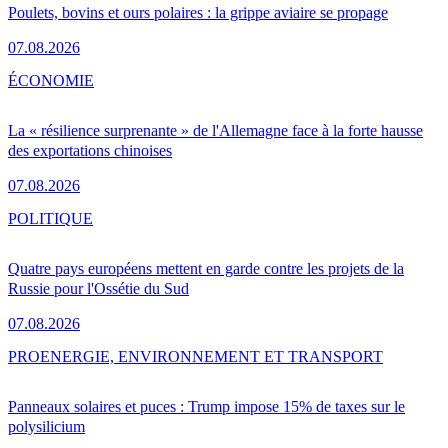
Poulets, bovins et ours polaires : la grippe aviaire se propage
07.08.2026
ÉCONOMIE
La « résilience surprenante » de l'Allemagne face à la forte hausse
des exportations chinoises
07.08.2026
POLITIQUE
Quatre pays européens mettent en garde contre les projets de la
Russie pour l'Ossétie du Sud
07.08.2026
PRO
ENERGIE, ENVIRONNEMENT ET TRANSPORT
Panneaux solaires et puces : Trump impose 15% de taxes sur le
polysilicium