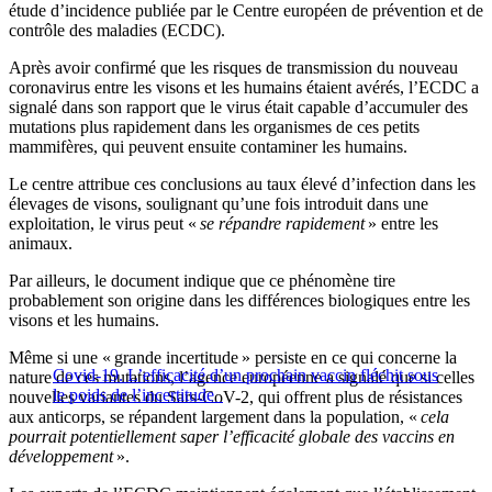
étude d’incidence publiée par le Centre européen de prévention et de
contrôle des maladies (ECDC).
Après avoir confirmé que les risques de transmission du nouveau
coronavirus entre les visons et les humains étaient avérés, l’ECDC a
signalé dans son rapport que le virus était capable d’accumuler des
mutations plus rapidement dans les organismes de ces petits
mammifères, qui peuvent ensuite contaminer les humains.
Le centre attribue ces conclusions au taux élevé d’infection dans les
élevages de visons, soulignant qu’une fois introduit dans une
exploitation, le virus peut «
se répandre rapidement
» entre les
animaux.
Par ailleurs, le document indique que ce phénomène tire
probablement son origine dans les différences biologiques entre les
visons et les humains.
Même si une « grande incertitude » persiste en ce qui concerne la
Covid-19. L’efficacité d’un prochain vaccin fléchit sous
nature de ces mutations, l’agence européenne a signalé que si celles
le poids de l’incertitude
nouvelles variantes du Sars-CoV-2, qui offrent plus de résistances
aux anticorps, se répandent largement dans la population, «
cela
pourrait potentiellement saper l’efficacité globale des vaccins en
développement
».