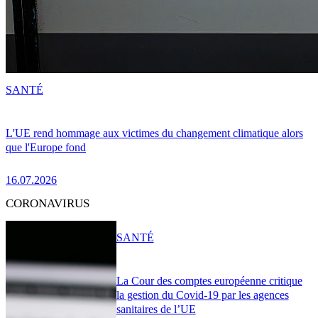
SANTÉ
L'UE rend hommage aux victimes du changement climatique alors
que l'Europe fond
16.07.2026
CORONAVIRUS
SANTÉ
La Cour des comptes européenne critique
la gestion du Covid-19 par les agences
sanitaires de l’UE