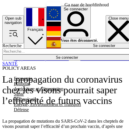
Ga naar de hoofdinhoud
Se connecter
Open sub
Close menu
English
navigation
Français
Deutsch
Vous êtes déconnecté.
Recherche
Se connecter
Español
Lumières éteintes
Se connecter
Rapporteur
Politique
Économie
Newsletters
Evénements
Em
SANTÉ
POLICY AREAS
La propagation du coronavirus
Economie
Politique
chez les visons pourrait saper
Agriculture et Alimentation
Santé
l’efficacité de futurs vaccins
Technologies
Energie, Environnement et Transport
Défense
La propagation de mutations du SARS-CoV-2 dans les cheptels de
visons pourrait saper l’efficacité d’un prochain vaccin, d’après une