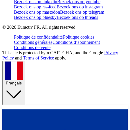
Bezoek ons op linkedin
Bezoek ons op youtube
Bezoek ons op rss-feed
Bezoek ons op instagram
Bezoek ons op mastodon
Bezoek ons op telegram
Bezoek ons op bluesky
Bezoek ons op threads
©
2026
Euractiv FR. All rights reserved.
Politique de confidentialité
Politique cookies
Conditions générales
Conditions d’abonnement
Conditions de vente
This site is protected by reCAPTCHA, and the Google
Privacy
Policy
and
Terms of Service
apply.
Français