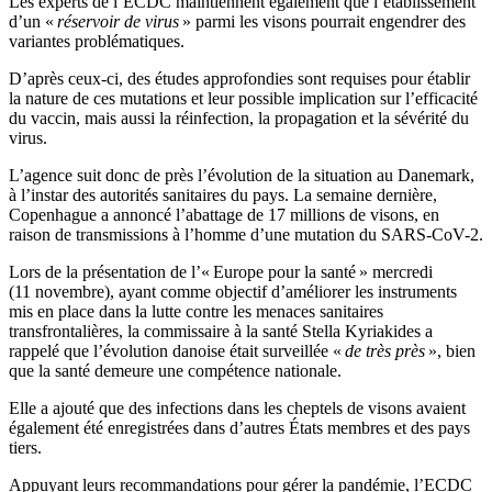
Les experts de l’ECDC maintiennent également que l’établissement
d’un «
réservoir de virus
» parmi les visons pourrait engendrer des
variantes problématiques.
D’après ceux-ci, des études approfondies sont requises pour établir
la nature de ces mutations et leur possible implication sur l’efficacité
du vaccin, mais aussi la réinfection, la propagation et la sévérité du
virus.
L’agence suit donc de près l’évolution de la situation au Danemark,
à l’instar des autorités sanitaires du pays. La semaine dernière,
Copenhague a annoncé l’abattage de 17 millions de visons, en
raison de transmissions à l’homme d’une mutation du SARS-CoV-2.
Lors de la présentation de l’« Europe pour la santé » mercredi
(11 novembre), ayant comme objectif d’améliorer les instruments
mis en place dans la lutte contre les menaces sanitaires
transfrontalières, la commissaire à la santé Stella Kyriakides a
rappelé que l’évolution danoise était surveillée «
de très près
», bien
que la santé demeure une compétence nationale.
Elle a ajouté que des infections dans les cheptels de visons avaient
également été enregistrées dans d’autres États membres et des pays
tiers.
Appuyant leurs recommandations pour gérer la pandémie, l’ECDC