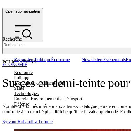
Open sub navigation
Recherche
Rapporteur
Politique
Économie
Newsletters
Evénements
Em
POLICY AREAS
ÉCONOMIE
Economie
Politique
Succès en demi-teinte pour
Agriculture et Alimentation
Santé
Technologies
Energie, Environnement et Transport
Défense
Nombre d’abonnés inférieur aux attentes, catalogue pauvre en contenu
confronte à un marché plus difficile qu’il ne l’avait appréhendé. Expli
Sylvain Rolland
La Tribune