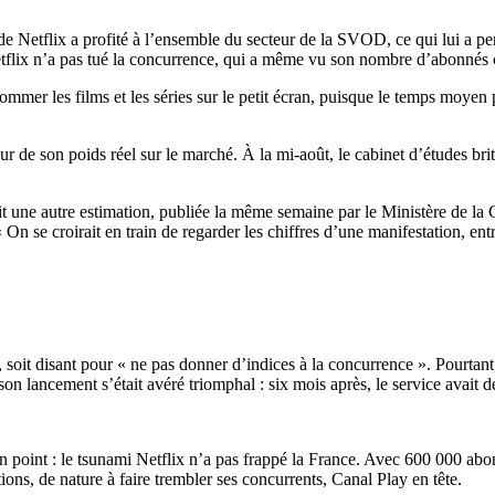
n de Netflix a profité à l’ensemble du secteur de la SVOD, ce qui lui a 
tflix n’a pas tué la concurrence, qui a même vu son nombre d’abonnés c
er les films et les séries sur le petit écran, puisque le temps moyen p
ur de son poids réel sur le marché. À la mi-août, le cabinet d’études bri
t une autre estimation, publiée la même semaine par le Ministère de la C
On se croirait en train de regarder les chiffres d’une manifestation, ent
oit disant pour « ne pas donner d’indices à la concurrence ». Pourtant
n lancement s’était avéré triomphal : six mois après, le service avait d
r un point : le tsunami Netflix n’a pas frappé la France. Avec 600 000 a
ions, de nature à faire trembler ses concurrents, Canal Play en tête.