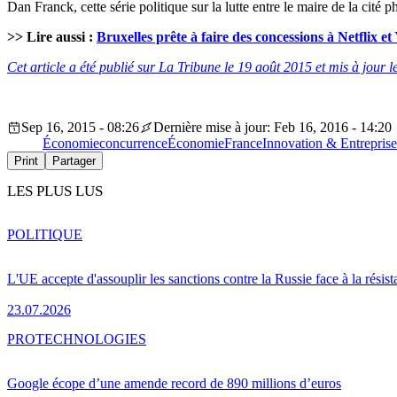
Dan Franck, cette série politique sur la lutte entre le maire de la ci
>> Lire aussi :
Bruxelles prête à faire des concessions à Netflix e
Cet article a été publié sur La Tribune le 19 août 2015 et mis à jour 
Sep 16, 2015 - 08:26
Dernière mise à jour: Feb 16, 2016 - 14:20
Économie
concurrence
Économie
France
Innovation & Entreprise
Print
Partager
LES PLUS LUS
POLITIQUE
L'UE accepte d'assouplir les sanctions contre la Russie face à la résis
23.07.2026
PRO
TECHNOLOGIES
Google écope d’une amende record de 890 millions d’euros