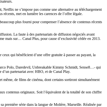
isateurs.
it, Netflix ne s’impose pas comme une alternative au téléchargement
s récents, met en lumière les carences de l’offre légale.
e beaucoup plus fourni pour compenser l’absence de contenus récents
ffusion. La faute à des partenariats de diffusion négociés avant
teforme mais sur… Canal Plus, pour cause d’exclusivité cédée en 2013.
 ceux qui bénéficient d’une offre gratuite à passer au payant, la
ies -Marco Polo, Daredevil, Unbreakable Kimmy Schmidt, Sense8…- qui
cie d’un partenariat avec HBO, et de Canal Play.
t même, de films de cinéma, dont certains sortiront simultanément
ux contenus originaux. Soit l’équivalent de la totalité de son chiffre
sa première série dans la langue de Molière, Marseille. Réalisée par