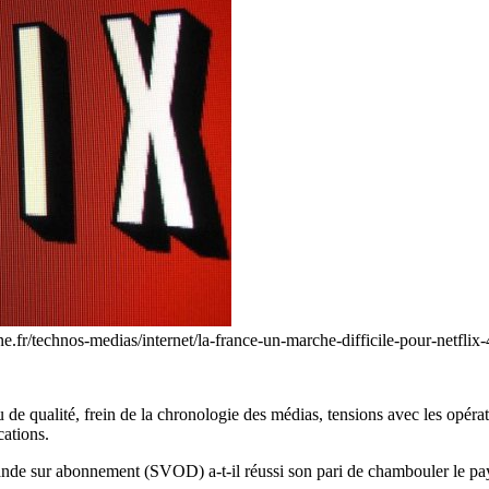
une.fr/technos-medias/internet/la-france-un-marche-difficile-pour-netf
 de qualité, frein de la chronologie des médias, tensions avec les opé
cations.
mande sur abonnement (SVOD) a-t-il réussi son pari de chambouler le p