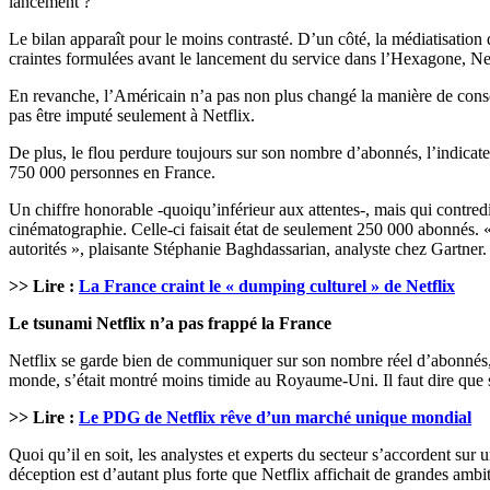
lancement ?
Le bilan apparaît pour le moins contrasté. D’un côté, la médiatisatio
craintes formulées avant le lancement du service dans l’Hexagone, Ne
En revanche, l’Américain n’a pas non plus changé la manière de consomm
pas être imputé seulement à Netflix.
De plus, le flou perdure toujours sur son nombre d’abonnés, l’indicate
750 000 personnes en France.
Un chiffre honorable -quoiqu’inférieur aux attentes-, mais qui contredi
cinématographie. Celle-ci faisait état de seulement 250 000 abonnés. « 
autorités », plaisante Stéphanie Baghdassarian, analyste chez Gartner.
>> Lire :
La France craint le « dumping culturel » de Netflix
Le tsunami Netflix n’a pas frappé la France
Netflix se garde bien de communiquer sur son nombre réel d’abonnés, s
monde, s’était montré moins timide au Royaume-Uni. Il faut dire que so
>> Lire :
Le PDG de Netflix rêve d’un marché unique mondial
Quoi qu’il en soit, les analystes et experts du secteur s’accordent su
déception est d’autant plus forte que Netflix affichait de grandes ambit