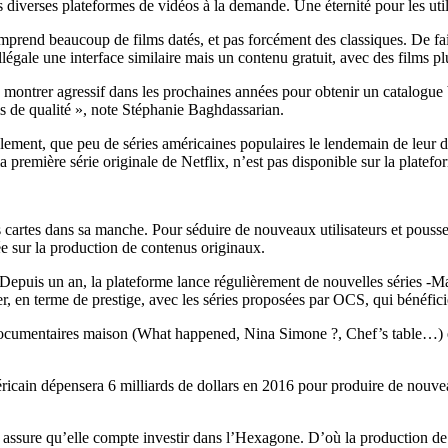
es diverses plateformes de vidéos à la demande. Une éternité pour les util
omprend beaucoup de films datés, et pas forcément des classiques. De fa
égale une interface similaire mais un contenu gratuit, avec des films plu
 montrer agressif dans les prochaines années pour obtenir un catalogu
ms de qualité », note Stéphanie Baghdassarian.
ement, que peu de séries américaines populaires le lendemain de leur di
, la première série originale de Netflix, n’est pas disponible sur la pla
s cartes dans sa manche. Pour séduire de nouveaux utilisateurs et pousser
e sur la production de contenus originaux.
égie. Depuis un an, la plateforme lance régulièrement de nouvelles sér
ser, en terme de prestige, avec les séries proposées par OCS, qui bénéfi
 documentaires maison (What happened, Nina Simone ?, Chef’s table…) e
éricain dépensera 6 milliards de dollars en 2016 pour produire de nouvea
 assure qu’elle compte investir dans l’Hexagone. D’où la production de 