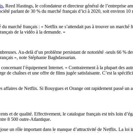
is
, Reed Hastings, le cofondateur et directeur général de l’entreprise amé
 société parlant de 30 % du marché français d’ici à 2020, soit environ 1
é du marché français : « Netflix ne s’attendait pas à trouver un marché f
français de la vidéo à la demande. »
nombreuses. Au-delà d’un problème persistant de notoriété -seuls 66 % d
 Français », note Stéphanie Baghdassarian.
 concernant l’équipement Internet. « Contrairement à la plupart des aut
rge de chaînes et une offre de films jugée satisfaisante. C’est la spéc
les affaires de Netflix. Si Bouygues et Orange ont rapidement passé un 
s et de qualité. Effectivement, le catalogue français est très loin d’ég
ontre 8 500 outre-Atlantique.
ue un rôle important dans le manque d’attractivité de Netflix. La loi im