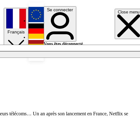
Se connecter
Close menu
English
Français
Deutsch
Vous êtes déconnecté.
Se connecter
Español
Lumières éteintes
rateurs télécoms… Un an après son lancement en France, Netflix se