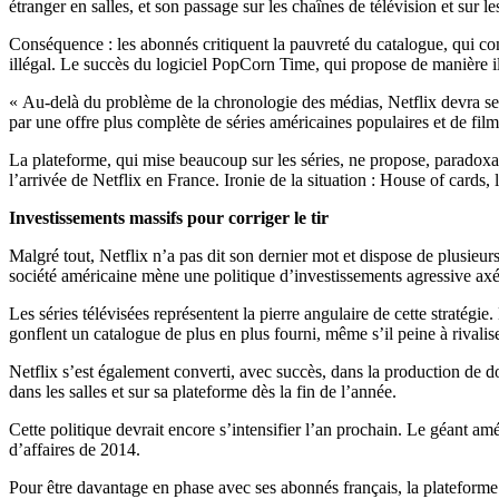
étranger en salles, et son passage sur les chaînes de télévision et sur l
Conséquence : les abonnés critiquent la pauvreté du catalogue, qui c
illégal. Le succès du logiciel PopCorn Time, qui propose de manière ill
« Au-delà du problème de la chronologie des médias, Netflix devra se
par une offre plus complète de séries américaines populaires et de fil
La plateforme, qui mise beaucoup sur les séries, ne propose, paradoxal
l’arrivée de Netflix en France. Ironie de la situation : House of cards
Investissements massifs pour corriger le tir
Malgré tout, Netflix n’a pas dit son dernier mot et dispose de plusieur
société américaine mène une politique d’investissements agressive axé
Les séries télévisées représentent la pierre angulaire de cette strat
gonflent un catalogue de plus en plus fourni, même s’il peine à rivali
Netflix s’est également converti, avec succès, dans la production de
dans les salles et sur sa plateforme dès la fin de l’année.
Cette politique devrait encore s’intensifier l’an prochain. Le géant am
d’affaires de 2014.
Pour être davantage en phase avec ses abonnés français, la plateforme