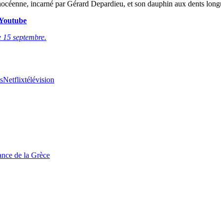
té phocéenne, incarné par Gérard Depardieu, et son dauphin aux dents lon
t Youtube
le 15 septembre.
s
Netflix
télévision
tance de la Grèce