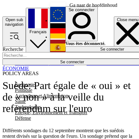
Ga naar de hoofdinhoud
Se connecter
Open sub
Close menu
English
navigation
Français
Deutsch
Vous êtes déconnecté.
Recherche
Se connecter
Español
Lumières éteintes
Se connecter
Rapporteur
Politique
Économie
Newsletters
Evénements
Em
ÉCONOMIE
POLICY AREAS
Suède: Part égale de « oui » et
Economie
Politique
de « non » à la veille du
Agriculture et Alimentation
Santé
referendum sur l'euro
Technologies
Energie, Environnement et Transport
Défense
Différents sondages du 12 septembre montrent que les suédois
restent divisés sur la question de l'euro. Un sondage prétend que la