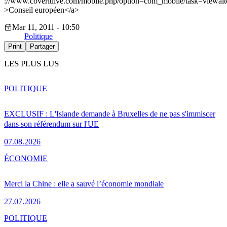
://www.coveritlive.com/mobile.php/option=com_mobile/task=viewalt
>Conseil européen</a>
Mar 11, 2011 - 10:50
Politique
Print
Partager
LES PLUS LUS
POLITIQUE
EXCLUSIF : L'Islande demande à Bruxelles de ne pas s'immiscer
dans son référendum sur l'UE
07.08.2026
ÉCONOMIE
Merci la Chine : elle a sauvé l’économie mondiale
27.07.2026
POLITIQUE