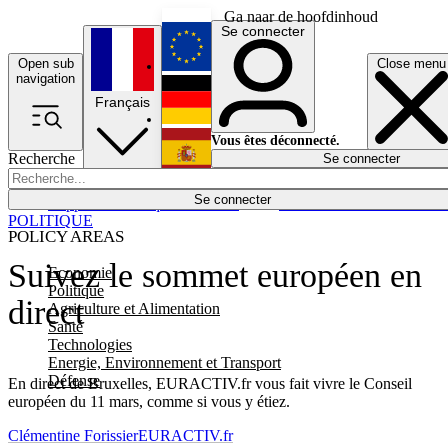
Ga naar de hoofdinhoud
Se connecter
Open sub
Close menu
English
navigation
Français
Deutsch
Vous êtes déconnecté.
Recherche
Se connecter
Español
Lumières éteintes
Se connecter
Rapporteur
Politique
Économie
Newsletters
Evénements
Em
POLITIQUE
POLICY AREAS
Suivez le sommet européen en
Economie
Politique
direct
Agriculture et Alimentation
Santé
Technologies
Energie, Environnement et Transport
Défense
En direct de Bruxelles, EURACTIV.fr vous fait vivre le Conseil
européen du 11 mars, comme si vous y étiez.
Clémentine Forissier
EURACTIV.fr