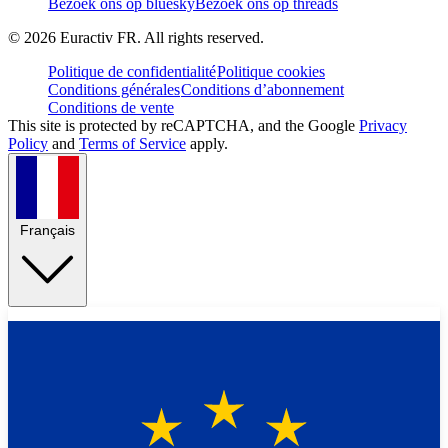
Bezoek ons op bluesky
Bezoek ons op threads
©
2026
Euractiv FR. All rights reserved.
Politique de confidentialité
Politique cookies
Conditions générales
Conditions d’abonnement
Conditions de vente
This site is protected by reCAPTCHA, and the Google
Privacy
Policy
and
Terms of Service
apply.
Français