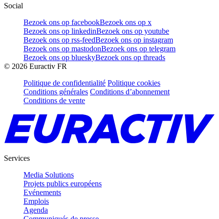
Social
Bezoek ons op facebook
Bezoek ons op x
Bezoek ons op linkedin
Bezoek ons op youtube
Bezoek ons op rss-feed
Bezoek ons op instagram
Bezoek ons op mastodon
Bezoek ons op telegram
Bezoek ons op bluesky
Bezoek ons op threads
©
2026
Euractiv FR
Politique de confidentialité
Politique cookies
Conditions générales
Conditions d’abonnement
Conditions de vente
Services
Media Solutions
Projets publics européens
Evénements
Emplois
Agenda
Communiqués de presse