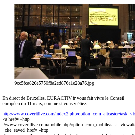
9cc5fca820e5750f8a2ed876a1e28a76.jpg
En direct de Bruxelles, EURACTIV.fr vous fait vivre le Conseil
européen du 11 mars, comme si vous y étiez.
http://www.coveritlive.com/index2.php/option=com_altcaster/task=v
<a href= »http
://www.coveritlive.com/mobile.php/option=com_mobile/task=viewalt
_cke_saved_href= »http