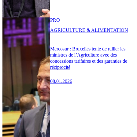
PRO
AGRICULTURE & ALIMENTATION
Mercosur : Bruxelles tente de rallier les
ministres de l’Agriculture avec des
concessions tarifaires et des garanties de
réciprocité
08.01.2026