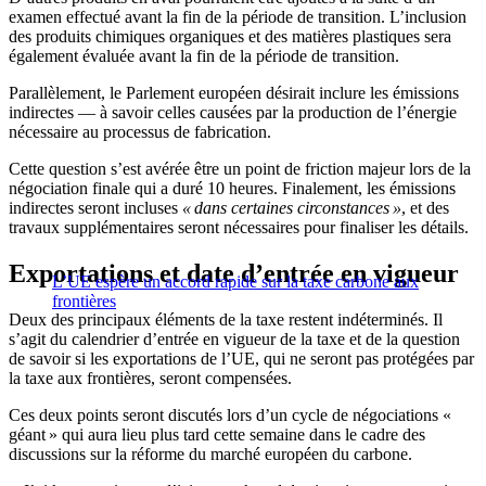
examen effectué avant la fin de la période de transition. L’inclusion
des produits chimiques organiques et des matières plastiques sera
également évaluée avant la fin de la période de transition.
Parallèlement, le Parlement européen désirait inclure les émissions
indirectes — à savoir celles causées par la production de l’énergie
nécessaire au processus de fabrication.
Cette question s’est avérée être un point de friction majeur lors de la
négociation finale qui a duré 10 heures. Finalement, les émissions
indirectes seront incluses
« dans certaines circonstances »
, et des
travaux supplémentaires seront nécessaires pour finaliser les détails.
Exportations et date d’entrée en vigueur
L’UE espère un accord rapide sur la taxe carbone aux
frontières
Deux des principaux éléments de la taxe restent indéterminés. Il
s’agit du calendrier d’entrée en vigueur de la taxe et de la question
de savoir si les exportations de l’UE, qui ne seront pas protégées par
la taxe aux frontières, seront compensées.
Ces deux points seront discutés lors d’un cycle de négociations «
géant » qui aura lieu plus tard cette semaine dans le cadre des
discussions sur la réforme du marché européen du carbone.