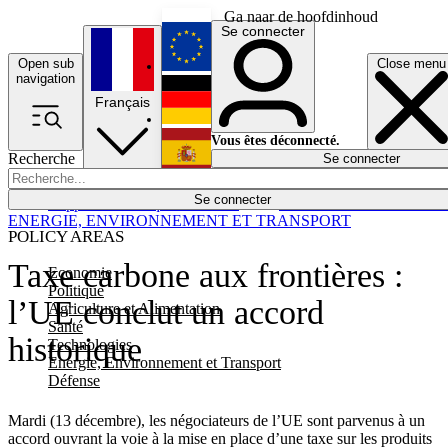
Ga naar de hoofdinhoud
Se connecter
Open sub
Close menu
English
navigation
Français
Deutsch
Vous êtes déconnecté.
Recherche
Se connecter
Español
Lumières éteintes
Se connecter
Rapporteur
Politique
Économie
Newsletters
Evénements
Em
ENERGIE, ENVIRONNEMENT ET TRANSPORT
POLICY AREAS
Taxe carbone aux frontières :
Economie
Politique
l’UE conclut un accord
Agriculture et Alimentation
Santé
historique
Technologies
Energie, Environnement et Transport
Défense
Mardi (13 décembre), les négociateurs de l’UE sont parvenus à un
accord ouvrant la voie à la mise en place d’une taxe sur les produits