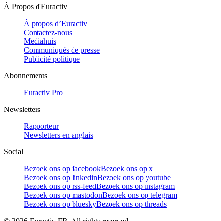
À Propos d'Euractiv
À propos d’Euractiv
Contactez-nous
Mediahuis
Communiqués de presse
Publicité politique
Abonnements
Euractiv Pro
Newsletters
Rapporteur
Newsletters en anglais
Social
Bezoek ons op facebook
Bezoek ons op x
Bezoek ons op linkedin
Bezoek ons op youtube
Bezoek ons op rss-feed
Bezoek ons op instagram
Bezoek ons op mastodon
Bezoek ons op telegram
Bezoek ons op bluesky
Bezoek ons op threads
©
2026
Euractiv FR. All rights reserved.