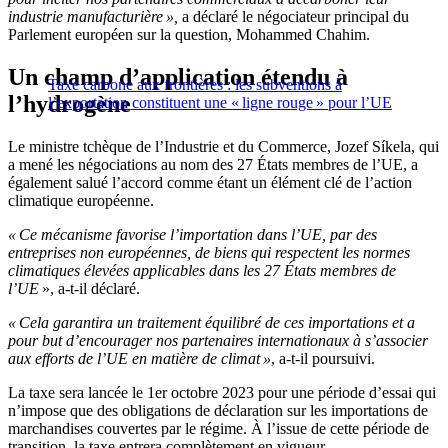
industrie manufacturière »,
a déclaré le négociateur principal du
Parlement européen sur la question, Mohammed Chahim.
Un champ d’application étendu à
Taxe carbone aux frontières : les subventions à
l’hydrogène
l’exportation constituent une « ligne rouge » pour l’UE
Le ministre tchèque de l’Industrie et du Commerce, Jozef Síkela, qui
a mené les négociations au nom des 27 États membres de l’UE, a
également salué l’accord comme étant un élément clé de l’action
climatique européenne.
« Ce mécanisme favorise l’importation dans l’UE, par des
entreprises non européennes, de biens qui respectent les normes
climatiques élevées applicables dans les 27 États membres de
l’UE
», a-t-il déclaré.
« Cela garantira un traitement équilibré de ces importations et a
pour but d’encourager nos partenaires internationaux à s’associer
aux efforts de l’UE en matière de climat »
, a-t-il poursuivi.
La taxe sera lancée le 1er octobre 2023 pour une période d’essai qui
n’impose que des obligations de déclaration sur les importations de
marchandises couvertes par le régime. À l’issue de cette période de
transition, la taxe entrera complètement en vigueur.