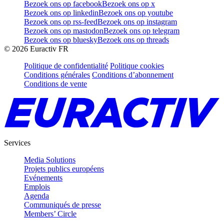
Bezoek ons op facebook
Bezoek ons op x
Bezoek ons op linkedin
Bezoek ons op youtube
Bezoek ons op rss-feed
Bezoek ons op instagram
Bezoek ons op mastodon
Bezoek ons op telegram
Bezoek ons op bluesky
Bezoek ons op threads
©
2026
Euractiv FR
Politique de confidentialité
Politique cookies
Conditions générales
Conditions d’abonnement
Conditions de vente
Services
Media Solutions
Projets publics européens
Evénements
Emplois
Agenda
Communiqués de presse
Members’ Circle