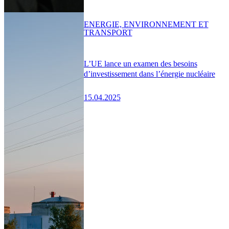
ENERGIE, ENVIRONNEMENT ET
TRANSPORT
L’UE lance un examen des besoins
d’investissement dans l’énergie nucléaire
15.04.2025