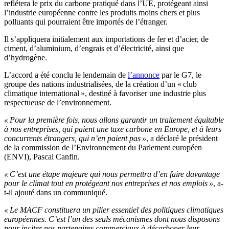
reflétera le prix du carbone pratiqué dans l’UE, protégeant ainsi
l’industrie européenne contre les produits moins chers et plus
polluants qui pourraient être importés de l’étranger.
Il s’appliquera initialement aux importations de fer et d’acier, de
ciment, d’aluminium, d’engrais et d’électricité, ainsi que
d’hydrogène.
L’accord a été conclu le lendemain de
l’annonce
par le G7, le
groupe des nations industrialisées, de la création d’un « club
climatique international », destiné à favoriser une industrie plus
respectueuse de l’environnement.
« Pour la première fois, nous allons garantir un traitement équitable
à nos entreprises, qui paient une taxe carbone en Europe, et à leurs
concurrents étrangers, qui n’en paient pas »
, a déclaré le président
de la commission de l’Environnement du Parlement européen
(ENVI), Pascal Canfin.
« C’est une étape majeure qui nous permettra d’en faire davantage
pour le climat tout en protégeant nos entreprises et nos emplois »
, a-
t-il ajouté dans un communiqué.
« Le MACF constituera un pilier essentiel des politiques climatiques
européennes. C’est l’un des seuls mécanismes dont nous disposons
pour inciter nos partenaires commerciaux à décarboner leur