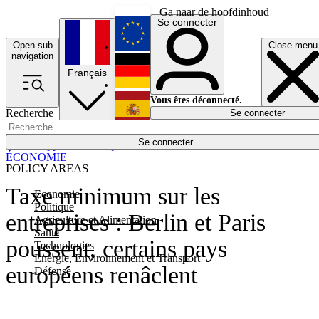
Ga naar de hoofdinhoud
Se connecter
Open sub
Close menu
English
navigation
Français
Deutsch
Vous êtes déconnecté.
Recherche
Se connecter
Español
Lumières éteintes
Se connecter
Rapporteur
Politique
Économie
Newsletters
Evénements
Em
ÉCONOMIE
POLICY AREAS
Taxe minimum sur les
Economie
Politique
entreprises : Berlin et Paris
Agriculture et Alimentation
Santé
poussent, certains pays
Technologies
Energie, Environnement et Transport
européens renâclent
Défense