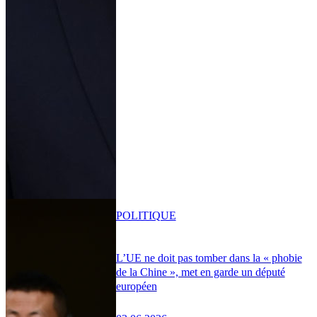
POLITIQUE
L’UE ne doit pas tomber dans la « phobie
de la Chine », met en garde un député
européen