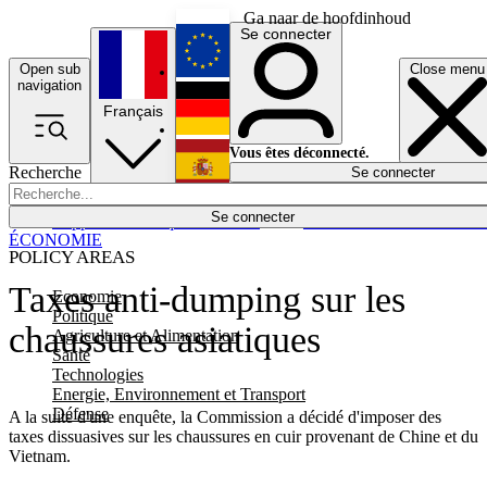
Ga naar de hoofdinhoud
Se connecter
Open sub
Close menu
English
navigation
Français
Deutsch
Vous êtes déconnecté.
Recherche
Se connecter
Español
Lumières éteintes
Se connecter
Rapporteur
Politique
Économie
Newsletters
Evénements
Em
ÉCONOMIE
POLICY AREAS
Taxes anti-dumping sur les
Economie
Politique
chaussures asiatiques
Agriculture et Alimentation
Santé
Technologies
Energie, Environnement et Transport
Défense
A la suite d'une enquête, la Commission a décidé d'imposer des
taxes dissuasives sur les chaussures en cuir provenant de Chine et du
Vietnam.