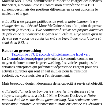
Mairead McGuiness, commissaire européenne chargée des Services
financiers, a reconnu que la Commission européenne et la BEI
auraient désormais des positions différentes en ce qui concerne le
nucléaire et le gaz.
« La BEI a ses propres politiques de prêt, et notre taxonomie n’y
change rien »
, a déclaré Mme McGuiness lors d’un point de presse
mercredi (2 février).
« Elle continuera à suivre ses propres directives
de prêt en ce qui concerne le gaz et le nucléaire. Et je pense qu’il ne
devrait pas y avoir de confusion entre le travail que nous faisons et
celui de la BEI. »
Retour au greenwashing
Taxonomie : l’UE accorde officiellement le label vert
La Commission européenne présente la taxonomie comme un
au nucléaire et au gaz
moyen de lutter contre le greenwashing, à savoir les pratiques de
certaines entreprises qui prétendent dépenser de l’argent pour des
activités durables qui sont en fait inutiles pour la transition
écologique, voire nuisibles à l’environnement.
Mais beaucoup doutent désormais de sa capacité à servir cet objectif.
« Il s’agit d’un acte de tromperie envers les investisseurs et les
citoyens européens »
, a déclaré Mme Dixson-Declève.
« Notre
mandat était de mettre fin au greenwashing. Non seulement cette
proposition renforce le greenwashing, mais elle évince les véritables