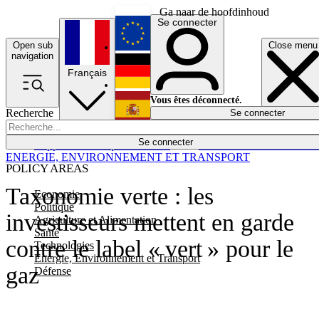
Ga naar de hoofdinhoud
Se connecter
Open sub
Close menu
English
navigation
Français
Deutsch
Vous êtes déconnecté.
Recherche
Se connecter
Español
Lumières éteintes
Se connecter
Rapporteur
Politique
Économie
Newsletters
Evénements
Em
ENERGIE, ENVIRONNEMENT ET TRANSPORT
POLICY AREAS
Taxonomie verte : les
Economie
Politique
investisseurs mettent en garde
Agriculture et Alimentation
Santé
contre le label « vert » pour le
Technologies
Energie, Environnement et Transport
gaz
Défense