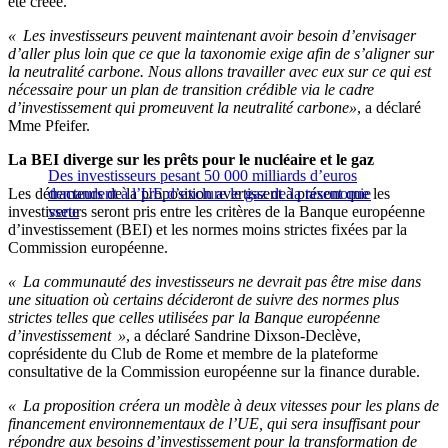
été créée.
« Les investisseurs peuvent maintenant avoir besoin d’envisager
d’aller plus loin que ce que la taxonomie exige afin de s’aligner sur
la neutralité carbone. Nous allons travailler avec eux sur ce qui est
nécessaire pour un plan de transition crédible via le cadre
d’investissement qui promeuvent la neutralité carbone»
, a déclaré
Mme Pfeifer.
La BEI diverge sur les prêts pour le nucléaire et le gaz
Des investisseurs pesant 50 000 milliards d’euros
Les détracteurs de la proposition avertissent à présent que les
demandent à l’UE d’exclure le gaz de la taxonomie
investisseurs seront pris entre les critères de la Banque européenne
verte
d’investissement (BEI) et les normes moins strictes fixées par la
Commission européenne.
« La communauté des investisseurs ne devrait pas être mise dans
une situation où certains décideront de suivre des normes plus
strictes telles que celles utilisées par la Banque européenne
d’investissement »
, a déclaré Sandrine Dixson-Declève,
coprésidente du Club de Rome et membre de la plateforme
consultative de la Commission européenne sur la finance durable.
« La proposition créera un modèle à deux vitesses pour les plans de
financement environnementaux de l’UE, qui sera insuffisant pour
répondre aux besoins d’investissement pour la transformation de