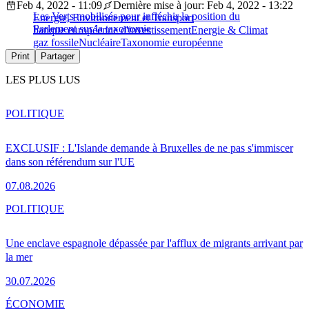
Feb 4, 2022 - 11:09
Dernière mise à jour: Feb 4, 2022 - 13:22
Les Verts mobilisés pour infléchir la position du
Energie, Environnement et Transport
Parlement sur la taxonomie
banque européenne d'investissement
Energie & Climat
gaz fossile
Nucléaire
Taxonomie européenne
Print
Partager
LES PLUS LUS
POLITIQUE
EXCLUSIF : L'Islande demande à Bruxelles de ne pas s'immiscer
dans son référendum sur l'UE
07.08.2026
POLITIQUE
Une enclave espagnole dépassée par l'afflux de migrants arrivant par
la mer
30.07.2026
ÉCONOMIE