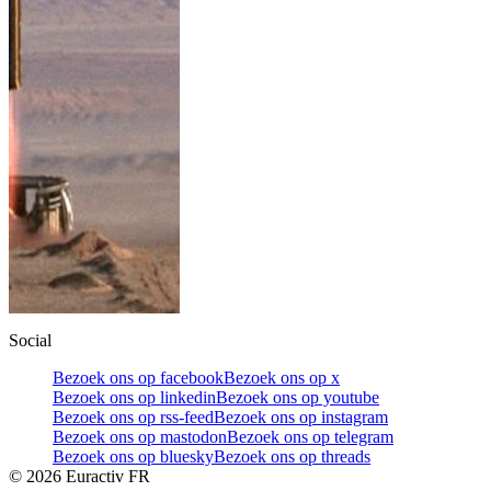
Social
Bezoek ons op facebook
Bezoek ons op x
Bezoek ons op linkedin
Bezoek ons op youtube
Bezoek ons op rss-feed
Bezoek ons op instagram
Bezoek ons op mastodon
Bezoek ons op telegram
Bezoek ons op bluesky
Bezoek ons op threads
©
2026
Euractiv FR