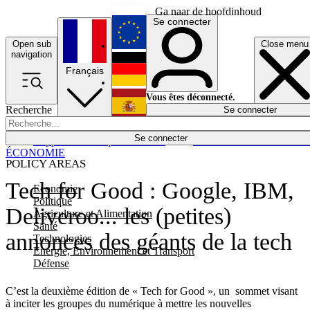
Ga naar de hoofdinhoud
Se connecter
Open sub
Close menu
English
navigation
Français
Deutsch
Vous êtes déconnecté.
Recherche
Se connecter
Español
Lumières éteintes
Se connecter
Rapporteur
Politique
Économie
Newsletters
Evénements
Em
ÉCONOMIE
POLICY AREAS
Tech for Good : Google, IBM,
Economie
Politique
Deliveroo... les (petites)
Agriculture et Alimentation
Santé
annonces des géants de la tech
Technologies
Energie, Environnement et Transport
Défense
C’est la deuxième édition de « Tech for Good », un sommet visant
à inciter les groupes du numérique à mettre les nouvelles