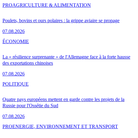
PRO
AGRICULTURE & ALIMENTATION
Poulets, bovins et ours polaires : la grippe aviaire se propage
07.08.2026
ÉCONOMIE
La « résilience surprenante » de l'Allemagne face à la forte hausse
des exportations chinoises
07.08.2026
POLITIQUE
Quatre pays européens mettent en garde contre les projets de la
Russie pour l'Ossétie du Sud
07.08.2026
PRO
ENERGIE, ENVIRONNEMENT ET TRANSPORT