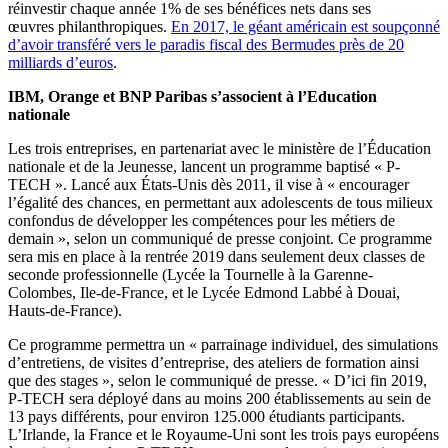
réinvestir chaque année 1% de ses bénéfices nets dans ses
œuvres philanthropiques.
En 2017, le géant américain est soupçonné
d’avoir transféré vers le paradis fiscal des Bermudes près de 20
milliards d’euros
.
IBM, Orange et BNP Paribas s’associent à l’Education
nationale
Les trois entreprises, en partenariat avec le ministère de l’Éducation
nationale et de la Jeunesse, lancent un programme baptisé « P-
TECH ». Lancé aux États-Unis dès 2011, il vise à « encourager
l’égalité des chances, en permettant aux adolescents de tous milieux
confondus de développer les compétences pour les métiers de
demain », selon un communiqué de presse conjoint. Ce programme
sera mis en place à la rentrée 2019 dans seulement deux classes de
seconde professionnelle (Lycée la Tournelle à la Garenne-
Colombes, Ile-de-France, et le
Lycée Edmond Labbé à
Douai,
Hauts-de-France).
Ce programme permettra un « parrainage individuel, des simulations
d’entretiens, de visites d’entreprise, des ateliers de formation ainsi
que des stages », selon le communiqué de presse. « D’ici fin 2019,
P-TECH sera déployé dans au moins 200 établissements au sein de
13 pays différents, pour environ 125.000 étudiants participants.
L’Irlande, la France et le Royaume-Uni sont les trois pays européens