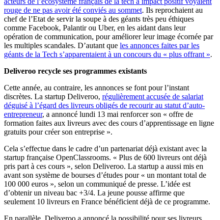
acteurs de l’écosystème français de la tech à impact positif voyaient
rouge de ne pas avoir été conviés au sommet
. Ils reprochaient au
chef de l’Etat de servir la soupe à des géants très peu éthiques
comme Facebook, Palantir ou Uber, en les aidant dans leur
opération de communication, pour améliorer leur image écornée par
les multiples scandales. D’autant que
les annonces faites par les
géants de la Tech s’apparentaient à un concours du « plus offrant »
.
Deliveroo recycle ses programmes existants
Cette année, au contraire, les annonces se font pour l’instant
discrètes. La startup Deliveroo,
régulièrement accusée de salariat
déguisé à l’égard des livreurs obligés de recourir au statut d’auto-
entrepreneur
, a annoncé lundi 13 mai renforcer son « offre de
formation faites aux livreurs avec des cours d’apprentissage en ligne
gratuits pour créer son entreprise ».
Cela s’effectue dans le cadre d’un partenariat déjà existant avec la
startup française OpenClassrooms. « Plus de 600 livreurs ont déjà
pris part à ces cours », selon Deliveroo. La startup a aussi mis en
avant son système de bourses d’études pour « un montant total de
100 000 euros », selon un communiqué de presse. L’idée est
d’obtenir un niveau bac +3/4. La jeune pousse affirme que
seulement 10 livreurs en France bénéficient déjà de ce programme.
En parallèle, Deliveroo a annoncé la possibilité pour ses livreurs