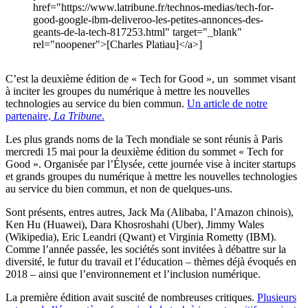
href="https://www.latribune.fr/technos-medias/tech-for-
good-google-ibm-deliveroo-les-petites-annonces-des-
geants-de-la-tech-817253.html" target="_blank"
rel="noopener">[Charles Platiau]</a>]
C’est la deuxième édition de « Tech for Good », un sommet visant
à inciter les groupes du numérique à mettre les nouvelles
technologies au service du bien commun.
Un article de notre
partenaire,
La Tribune
.
Les plus grands noms de la Tech mondiale se sont réunis à Paris
mercredi 15 mai pour la deuxième édition du sommet « Tech for
Good ». Organisée par l’Élysée, cette journée vise à inciter startups
et grands groupes du numérique à mettre les nouvelles technologies
au service du bien commun, et non de quelques-uns.
Sont présents, entres autres, Jack Ma (Alibaba, l’Amazon chinois),
Ken Hu (Huawei), Dara Khosroshahi (Uber), Jimmy Wales
(Wikipedia), Eric Leandri (Qwant) et Virginia Rometty (IBM).
Comme l’année passée, les sociétés sont invitées à débattre sur la
diversité, le futur du travail et l’éducation – thèmes déjà évoqués en
2018 – ainsi que l’environnement et l’inclusion numérique.
La première édition avait suscité de nombreuses critiques.
Plusieurs