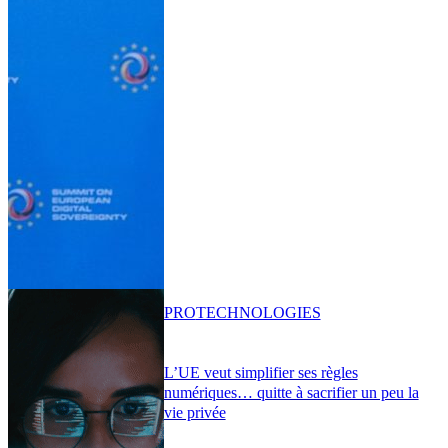
PRO
TECHNOLOGIES
L’UE veut simplifier ses règles
numériques… quitte à sacrifier un peu la
vie privée