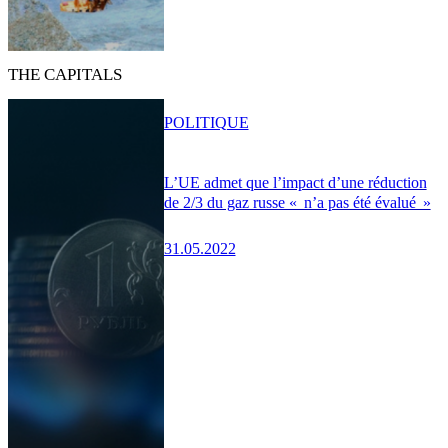
THE CAPITALS
POLITIQUE
L’UE admet que l’impact d’une réduction
de 2/3 du gaz russe « n’a pas été évalué »
31.05.2022