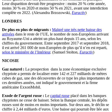
Leur disparition devrait être progressive : moins 20 % cette année,
moins 30 % en 2020 et moins 50 % en 2021, avant une interdiction
complète en 2022. (Alexandra Brzozowski,
Euractiv
)
LONDRES
De plus en plus de migrants :
Malgré une très nette baisse des
arrivées
dans le reste de l’UE, le nombre de non-Européens arrivant
au Royaume-Uni a atteint un plus-haut depuis 15 ans, selon les
chiffres du gouvernement. Entre septembre 2017 et septembre 2018,
il est arrivé 261 000 de non-Européen de plus qu’il n’en est reparti,
selon le ministère de l’Intérieur
. (Samuel Stolton,
Euractiv
)
NICOSIE
Gaz naturel :
La prospection dans la zone économique exclusive
chypriote a permis de localiser entre 142 et 227 milliards de mètres
cubes de gaz, une des découvertes de ce type les plus importantes de
ces dernières années, ont indiqué le gouvernement et la firme
américaine ExxonMobil.
Exode de l’argent russe :
Le
capital russe
placé dans les banques
chypriotes ne cesse de baisser. Selon la Banque centrale, les dépôts
russes sont de moins en moins importants. Sur deux ans, le déclin se
chiffre à 2,44 milliards d’euros. Une baisse qui pourrait être liée aux