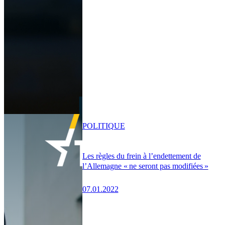
POLITIQUE
Les règles du frein à l’endettement de
l’Allemagne « ne seront pas modifiées »
07.01.2022