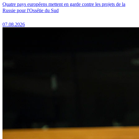
Quatre pays européens mettent en garde contre les projets de la
Russie pour l'Ossétie du Sud
07.08.2026