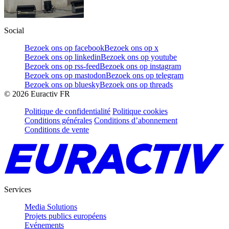
Social
Bezoek ons op facebook
Bezoek ons op x
Bezoek ons op linkedin
Bezoek ons op youtube
Bezoek ons op rss-feed
Bezoek ons op instagram
Bezoek ons op mastodon
Bezoek ons op telegram
Bezoek ons op bluesky
Bezoek ons op threads
©
2026
Euractiv FR
Politique de confidentialité
Politique cookies
Conditions générales
Conditions d’abonnement
Conditions de vente
Services
Media Solutions
Projets publics européens
Evénements