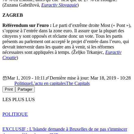
(Zuzana Gabrižová,
Euractiv Slovaquie
)
ZAGREB
Référendum sur l’euro :
Le parti d’extrême droite Most (« Pont »),
s’oppose à l’entrée dans la zone euro. Il assure que la plupart des
citoyens y sont opposés et réclame donc un vote. Tous les partis
présents au parlement ont accepté le projet d’entrée dans l’euro, qui
devrait intervenir dans les quatre ans à venir, si les réformes
nécessaires sont appliquées à temps. (Željko Trkanjec,
Euractiv
Croatie
)
Mar 1, 2019 - 10:11
Dernière mise à jour: Mar 18, 2019 - 10:28
Politique
L'actu en capitales
The Capitals
Print
Partager
LES PLUS LUS
POLITIQUE
EXCLUSIF : L'Islande demande à Bruxelles de ne pas s'immiscer