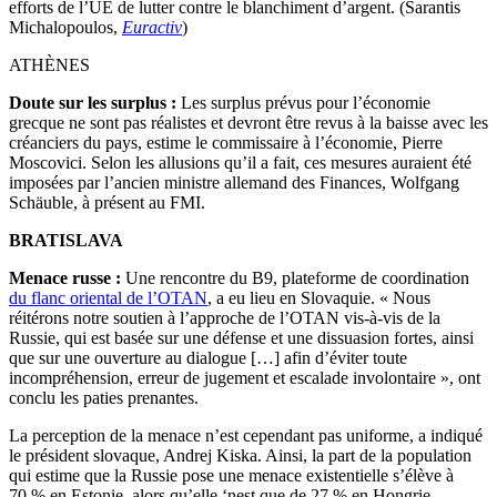
efforts de l’UE de lutter contre le blanchiment d’argent. (Sarantis
Michalopoulos,
Euractiv
)
ATHÈNES
Doute sur les surplus :
Les surplus prévus pour l’économie
grecque ne sont pas réalistes et devront être revus à la baisse avec les
créanciers du pays, estime le commissaire à l’économie, Pierre
Moscovici. Selon les allusions qu’il a fait, ces mesures auraient été
imposées par l’ancien ministre allemand des Finances, Wolfgang
Schäuble, à présent au FMI.
BRATISLAVA
Menace russe :
Une rencontre du B9, plateforme de coordination
du flanc oriental de l’OTAN
, a eu lieu en Slovaquie. « Nous
réitérons notre soutien à l’approche de l’OTAN vis-à-vis de la
Russie, qui est basée sur une défense et une dissuasion fortes, ainsi
que sur une ouverture au dialogue […] afin d’éviter toute
incompréhension, erreur de jugement et escalade involontaire », ont
conclu les paties prenantes.
La perception de la menace n’est cependant pas uniforme, a indiqué
le président slovaque, Andrej Kiska. Ainsi, la part de la population
qui estime que la Russie pose une menace existentielle s’élève à
70 % en Estonie, alors qu’elle ‘nest que de 27 % en Hongrie.