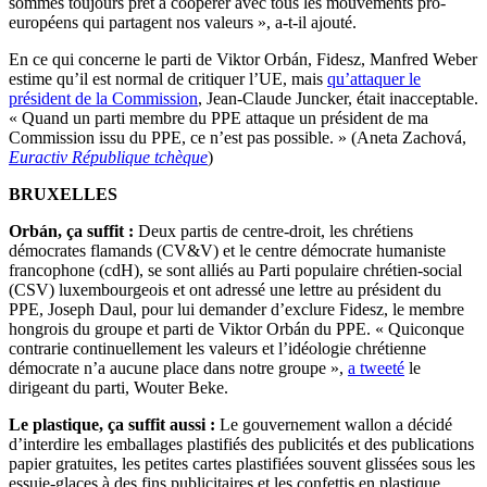
sommes toujours prêt à coopérer avec tous les mouvements pro-
européens qui partagent nos valeurs », a-t-il ajouté.
En ce qui concerne le parti de Viktor Orbán, Fidesz, Manfred Weber
estime qu’il est normal de critiquer l’UE, mais
qu’attaquer le
président de la Commission
, Jean-Claude Juncker, était inacceptable.
« Quand un parti membre du PPE attaque un président de ma
Commission issu du PPE, ce n’est pas possible. » (Aneta Zachová,
Euractiv République tchèque
)
BRUXELLES
Orbán, ça suffit :
Deux partis de centre-droit, les chrétiens
démocrates flamands (CV&V) et le centre démocrate humaniste
francophone (cdH), se sont alliés au Parti populaire chrétien-social
(CSV) luxembourgeois et ont adressé une lettre au président du
PPE, Joseph Daul, pour lui demander d’exclure Fidesz, le membre
hongrois du groupe et parti de Viktor Orbán du PPE. « Quiconque
contrarie continuellement les valeurs et l’idéologie chrétienne
démocrate n’a aucune place dans notre groupe »,
a tweeté
le
dirigeant du parti, Wouter Beke.
Le plastique, ça suffit aussi :
Le gouvernement wallon a décidé
d’interdire les emballages plastifiés des publicités et des publications
papier gratuites, les petites cartes plastifiées souvent glissées sous les
essuie-glaces à des fins publicitaires et les confettis en plastique.