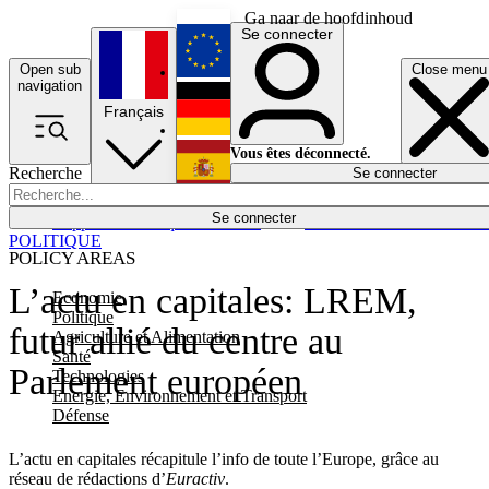
Ga naar de hoofdinhoud
Se connecter
Open sub
Close menu
English
navigation
Français
Deutsch
Vous êtes déconnecté.
Recherche
Se connecter
Español
Lumières éteintes
Se connecter
Rapporteur
Politique
Économie
Newsletters
Evénements
Em
POLITIQUE
POLICY AREAS
L’actu en capitales: LREM,
Economie
Politique
futur allié du centre au
Agriculture et Alimentation
Santé
Parlement européen
Technologies
Energie, Environnement et Transport
Défense
L’actu en capitales récapitule l’info de toute l’Europe, grâce au
réseau de rédactions d’
Euractiv
.