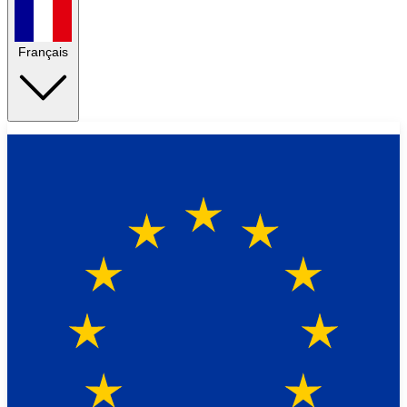
Français