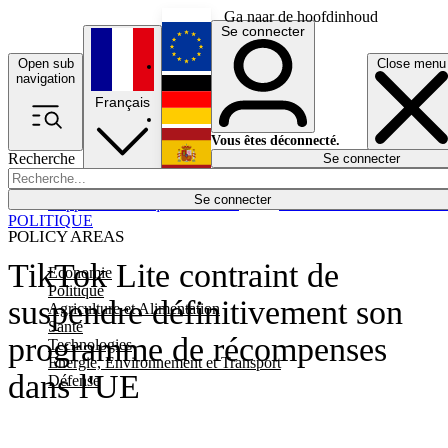
Ga naar de hoofdinhoud
Se connecter
Open sub
Close menu
English
navigation
Français
Deutsch
Vous êtes déconnecté.
Recherche
Se connecter
Español
Lumières éteintes
Se connecter
Rapporteur
Politique
Économie
Newsletters
Evénements
Em
POLITIQUE
POLICY AREAS
TikTok Lite contraint de
Economie
Politique
suspendre définitivement son
Agriculture et Alimentation
Santé
programme de récompenses
Technologies
Energie, Environnement et Transport
dans l'UE
Défense