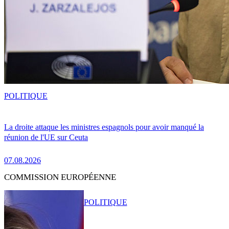
POLITIQUE
La droite attaque les ministres espagnols pour avoir manqué la
réunion de l'UE sur Ceuta
07.08.2026
COMMISSION EUROPÉENNE
POLITIQUE