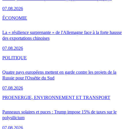
07.08.2026
ÉCONOMIE
La « résilience surprenante » de l'Allemagne face à la forte hausse
des exportations chinoises
07.08.2026
POLITIQUE
Quatre pays européens mettent en garde contre les projets de la
Russie pour l'Ossétie du Sud
07.08.2026
PRO
ENERGIE, ENVIRONNEMENT ET TRANSPORT
Panneaux solaires et puces : Trump impose 15% de taxes sur le
polysilicium
07.08.2026