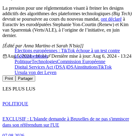
La pression pour une réglementation visant à freiner les designs
addictifs des algorithmes des plateformes technologiques
(Big Tech)
devrait se poursuivre au cours du nouveau mandat,
ont déclaré
à
Euractiv les eurodéputées Stephanie Yon-Courtin (Renew) et Kim
van Sparrentak (Verts/ALE), à l’origine de l’initiative, en juin
dernier.
[Édité par Anna Martino et Sarah N’tsia]]
Élections européennes : TikTok échoue à un test contre
Aug 5, 2024 - 16:44
la désinformation
Dernière mise à jour: Aug 6, 2024 - 13:24
Politique
Technologies
Commission Européenne
Digital Services Act (DSA)
DSA
institutions
TikTok
Ursula von der Leyen
Print
Partager
LES PLUS LUS
POLITIQUE
EXCLUSIF : L'Islande demande à Bruxelles de ne pas s'immiscer
dans son référendum sur l'UE
07.08.2026