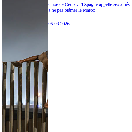
Crise de Ceuta : l’Espagne appelle ses alliés
à ne pas blâmer le Maroc
05.08.2026