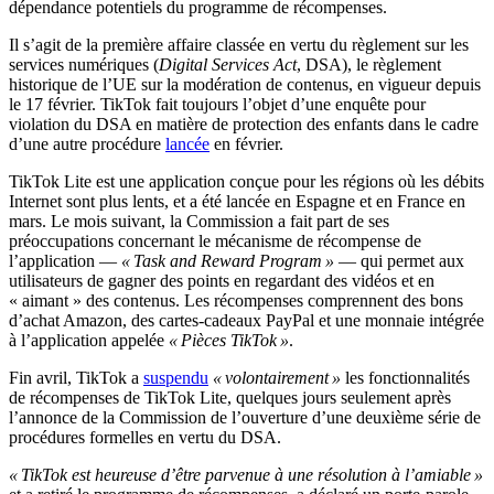
dépendance potentiels du programme de récompenses.
Il s’agit de la première affaire classée en vertu du règlement sur les
services numériques (
Digital Services Act
, DSA), le règlement
historique de l’UE sur la modération de contenus, en vigueur depuis
le 17 février. TikTok fait toujours l’objet d’une enquête pour
violation du DSA en matière de protection des enfants dans le cadre
d’une autre procédure
lancée
en février.
TikTok Lite est une application conçue pour les régions où les débits
Internet sont plus lents, et a été lancée en Espagne et en France en
mars. Le mois suivant, la Commission a fait part de ses
préoccupations concernant le mécanisme de récompense de
l’application —
« Task and Reward Program »
— qui permet aux
utilisateurs de gagner des points en regardant des vidéos et en
« aimant » des contenus. Les récompenses comprennent des bons
d’achat Amazon, des cartes-cadeaux PayPal et une monnaie intégrée
à l’application appelée
« Pièces TikTok »
.
Fin avril, TikTok a
suspendu
« volontairement »
les fonctionnalités
de récompenses de TikTok Lite, quelques jours seulement après
l’annonce de la Commission de l’ouverture d’une deuxième série de
procédures formelles en vertu du DSA.
« TikTok est heureuse d’être parvenue à une résolution à l’amiable »