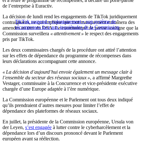
et a retiré le programme de récompenses, a déclaré un porte-parole
de l’entreprise à Euractiv.
La décision de lundi rend les engagements de TikTok juridiquement
TikTok suspend « volontairement » son système de
contraignants, ce qui implique que tout manquement entraînera des
récompenses face aux inquiétudes de la Commission
amendes au titre du DSA. Le communiqué de presse souligne que la
Commission surveillera
« attentivement »
le respect des engagements
pris par TikTok.
Les deux commissaires chargés de la procédure ont attiré l’attention
sur les effets de dépendance du programme de récompenses dans
leurs déclarations accompagnant cette annonce.
« La décision d’aujourd’hui envoie également un message clair à
l’ensemble du secteur des réseaux sociaux »
, a affirmé Margrethe
Vestager, commissaire à la Concurrence et vice-présidente exécutive
chargée d’une Europe adaptée à l’ère numérique.
La Commission européenne et le Parlement ont tous deux indiqué
qu’ils prendraient d’autres mesures pour limiter l’effet de
dépendance des plateformes de réseaux sociaux.
En juillet, la présidente de la Commission européenne, Ursula von
der Leyen,
s’est engagée
à lutter contre le cyberharcèlement et la
dépendance lors d’un discours prononcé devant le Parlement
européen avant sa réélection.