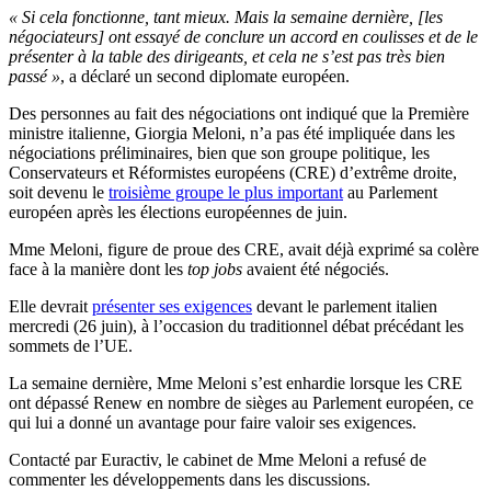
« Si cela fonctionne, tant mieux. Mais la semaine dernière, [les
négociateurs] ont essayé de conclure un accord en coulisses et de le
présenter à la table des dirigeants, et cela ne s’est pas très bien
passé »
, a déclaré un second diplomate européen.
Des personnes au fait des négociations ont indiqué que la Première
ministre italienne, Giorgia Meloni, n’a pas été impliquée dans les
négociations préliminaires, bien que son groupe politique, les
Conservateurs et Réformistes européens (CRE) d’extrême droite,
soit devenu le
troisième groupe le plus important
au Parlement
européen après les élections européennes de juin.
Mme Meloni, figure de proue des CRE, avait déjà exprimé sa colère
face à la manière dont les
top jobs
avaient été négociés.
Elle devrait
présenter ses exigences
devant le parlement italien
mercredi (26 juin), à l’occasion du traditionnel débat précédant les
sommets de l’UE.
La semaine dernière, Mme Meloni s’est enhardie lorsque les CRE
ont dépassé Renew en nombre de sièges au Parlement européen, ce
qui lui a donné un avantage pour faire valoir ses exigences.
Contacté par Euractiv, le cabinet de Mme Meloni a refusé de
commenter les développements dans les discussions.