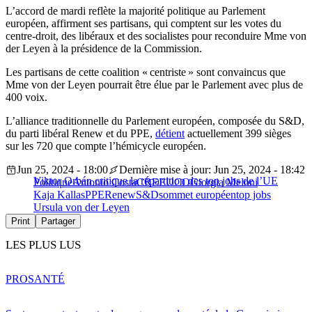
L’accord de mardi reflète la majorité politique au Parlement
européen, affirment ses partisans, qui comptent sur les votes du
centre-droit, des libéraux et des socialistes pour reconduire Mme von
der Leyen à la présidence de la Commission.
Les partisans de cette coalition « centriste » sont convaincus que
Mme von der Leyen pourrait être élue par le Parlement avec plus de
400 voix.
L’alliance traditionnelle du Parlement européen, composée du S&D,
du parti libéral Renew et du PPE,
détient
actuellement 399 sièges
sur les 720 que compte l’hémicycle européen.
Jun 25, 2024 - 18:00
Dernière mise à jour: Jun 25, 2024 - 18:42
Viktor Orbán critique la répartition des top jobs de l’UE
Politique
Antonio Costa
CRE
EUCO
Giorgia Meloni
Kaja Kallas
PPE
Renew
S&D
sommet européen
top jobs
Ursula von der Leyen
Print
Partager
LES PLUS LUS
PRO
SANTÉ