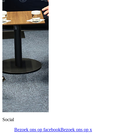
Social
Bezoek ons op facebook
Bezoek ons op x