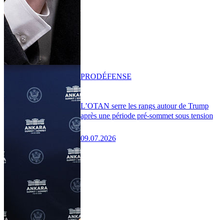
PRO
DÉFENSE
L’OTAN serre les rangs autour de Trump
après une période pré-sommet sous tension
09.07.2026