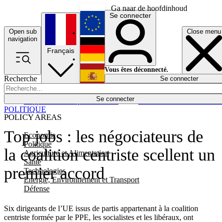
Ga naar de hoofdinhoud
Se connecter
Open sub
Close menu
English
navigation
Français
Deutsch
Vous êtes déconnecté.
Recherche
Se connecter
Español
Lumières éteintes
Se connecter
Rapporteur
Politique
Économie
Newsletters
Evénements
Em
POLITIQUE
POLICY AREAS
Top jobs : les négociateurs de
Economie
Politique
la coalition centriste scellent un
Agriculture et Alimentation
Santé
premier accord
Technologies
Energie, Environnement et Transport
Défense
Six dirigeants de l’UE issus de partis appartenant à la coalition
centriste formée par le PPE, les socialistes et les libéraux, ont