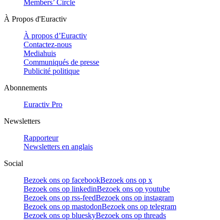
Members’ Circle
À Propos d'Euractiv
À propos d’Euractiv
Contactez-nous
Mediahuis
Communiqués de presse
Publicité politique
Abonnements
Euractiv Pro
Newsletters
Rapporteur
Newsletters en anglais
Social
Bezoek ons op facebook
Bezoek ons op x
Bezoek ons op linkedin
Bezoek ons op youtube
Bezoek ons op rss-feed
Bezoek ons op instagram
Bezoek ons op mastodon
Bezoek ons op telegram
Bezoek ons op bluesky
Bezoek ons op threads