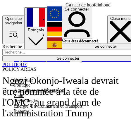
Ga naar de hoofdinhoud
Se connecter
Open sub
Close menu
English
navigation
Français
Deutsch
Vous êtes déconnecté.
Recherche
Se connecter
Español
Lumières éteintes
Se connecter
Rapporteur
Politique
Économie
Newsletters
Evénements
Em
POLITIQUE
POLICY AREAS
Ngozi Okonjo-Iweala devrait
Economie
Politique
être nommée à la tête de
Agriculture et Alimentation
Santé
l'OMC, au grand dam de
Technologies
Energie, Environnement et Transport
l'administration Trump
Défense