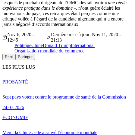
lesquels le prochain dirigeant de l’OMC devrait avoir «
une réelle
expérience pratique dans le domaine
», n’ont guère éclairé les
motivations du pays, ces remarques étant perçues comme une
critique voilée à l’égard de la candidate nigériane qui n’a encore
jamais négocié d’accords internationaux.
Nov 6, 2020 -
Dernière mise à jour: Nov 11, 2020 -
12:45
21:13
Politique
Chine
Donald Trump
International
Organisation mondiale du commerce
Print
Partager
LES PLUS LUS
PRO
SANTÉ
Sept pays votent contre le programme de santé de la Commission
24.07.2026
ÉCONOMIE
Merci la Chine : elle a sauvé l’économie mondiale