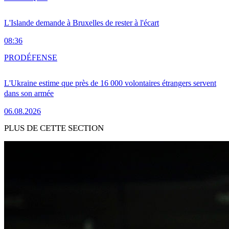
L'Islande demande à Bruxelles de rester à l'écart
08:36
PRO
DÉFENSE
L'Ukraine estime que près de 16 000 volontaires étrangers servent
dans son armée
06.08.2026
PLUS DE CETTE SECTION