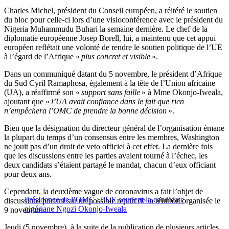
Charles Michel, président du Conseil européen, a réitéré le soutien
du bloc pour celle-ci lors d’une visioconférence avec le président du
Nigeria Muhammudu Buhari la semaine dernière. Le chef de la
diplomatie européenne Josep Borell, lui, a maintenu que cet appui
européen reflétait une volonté de rendre le soutien politique de l’UE
à l’égard de l’Afrique «
plus concret et visible
».
Dans un communiqué datant du 5 novembre, le président d’Afrique
du Sud Cyril Ramaphosa, également à la tête de l’Union africaine
(UA), a réaffirmé son «
support sans faille
» à Mme Okonjo-Iweala,
ajoutant que «
l’UA avait confiance dans le fait que rien
n’empêchera l’OMC de prendre la bonne décision
».
Bien que la désignation du directeur général de l’organisation émane
la plupart du temps d’un consensus entre les membres, Washington
ne jouit pas d’un droit de veto officiel à cet effet. La dernière fois
que les discussions entre les parties avaient tourné à l’échec, les
deux candidats s’étaient partagé le mandat, chacun d’eux officiant
pour deux ans.
Cependant, la deuxième vague de coronavirus a fait l’objet de
Présidence de l’OMC : l’UE soutient la candidate
discussions portant sur un possible report de la réunion organisée le
nigériane Ngozi Okonjo-Iweala
9 novembre.
Jeudi (5 novembre), à la suite de la publication de plusieurs articles