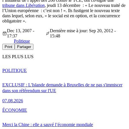
l’initiateur de l’appel des 200 contre le TCE, ont co-signé une
tribune dans
Libération
, jeudi 13 décembre : « Le nouveau traité de
l’Union européenne : c’est non ! ». Ils fustigent le nouveau texte
dans lequel, selon eux, « le social est en option, et la concurrence
obligatoire ».
Dec 13, 2007 -
Dernière mise à jour: Sep 20, 2012 -
17:37
15:48
Politique
Print
Partager
LES PLUS LUS
POLITIQUE
EXCLUSIF : L'Islande demande à Bruxelles de ne pas s'immiscer
dans son référendum sur l'UE
07.08.2026
ÉCONOMIE
Merci la Chine : elle a sauvé l’économie mondiale