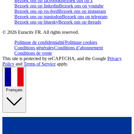
Bezoek ons op facebook
Bezoek ons op x
Bezoek ons op linkedin
Bezoek ons op youtube
Bezoek ons op rss-feed
Bezoek ons op instagram
Bezoek ons op mastodon
Bezoek ons op telegram
Bezoek ons op bluesky
Bezoek ons op threads
©
2026
Euractiv FR. All rights reserved.
Politique de confidentialité
Politique cookies
Conditions générales
Conditions d’abonnement
Conditions de vente
This site is protected by reCAPTCHA, and the Google
Privacy
Policy
and
Terms of Service
apply.
Français