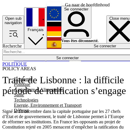
Ga naar de hoofdinhoud
Se connecter
Open sub
Close menu
English
navigation
Français
Deutsch
Vous êtes déconnecté.
Recherche
Se connecter
Español
Lumières éteintes
Se connecter
Rapporteur
Politique
Économie
Newsletters
Evénements
Em
POLITIQUE
POLICY AREAS
Traité de Lisbonne : la difficile
Economie
Politique
période de ratification s’engage
Agriculture et Alimentation
Santé
Technologies
Energie, Environnement et Transport
Défense
Signé le 13 décembre dans la capitale portugaise par les 27 chefs
d’État et de gouvernement, le traité de Lisbonne permet à l’Europe
de réformer ses institutions. En France les opposants au projet de
Constitution rejeté en 2005 menacent d’empêcher la ratification du