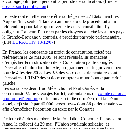
« courage politique » pendant la période de ratification. (Lire le
dossier sur la ratification
)
Le texte doit en effet encore être ratifié par les 27 États membres.
Aujourd’hui, seule l’Irlande a annoncé qu’elle procéderait à un
référendum pour faire approuver le texte, sa constitution l’y
obligeant. La peur d’un rejet par les citoyens a incité les autres pays,
la Grande-Bretagne y compris, à procéder par voie parlementaire.
(Lire
EURACTIV 13/12/07
)
En France, les opposants au projet de constitution, rejeté par
référendum le 29 mai 2005, se sont réveillés. Ils menacent
d’empêcher la modification de la Constitution par le Congrès,
nécessaire à l’adoption du texte, programmée par le gouvernement
pour le 4 février 2008. Les 3/5 des voix des parlementaires sont
nécessaires. L’UMP devra donc compter sur une bonne partie de la
gauche.
Les socialistes Jean-Luc Mélenchon et Paul Quilès, et la
communiste Marie-Georges Buffet, cofondateurs du
comité national
pour un référendum
sur le nouveau traité européen, ont lancé un
appel, déjà signé par 40 000 personnes – dont 86 parlementaires –
afin d’empêcher l’adoption du texte par le Congrès.
De leur côté, des membres de la Fondation Copernic, l’association
Attac, le collectif du 29 mai, l’Union syndicale solidaire, et