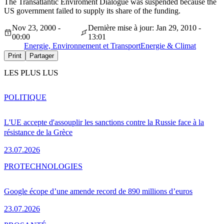
The Transatlantic Enviroment Dialogue was suspended because the
US government failed to supply its share of the funding.
Nov 23, 2000 -
Dernière mise à jour: Jan 29, 2010 -
00:00
13:01
Energie, Environnement et Transport
Energie & Climat
Print
Partager
LES PLUS LUS
POLITIQUE
L'UE accepte d'assouplir les sanctions contre la Russie face à la
résistance de la Grèce
23.07.2026
PRO
TECHNOLOGIES
Google écope d’une amende record de 890 millions d’euros
23.07.2026