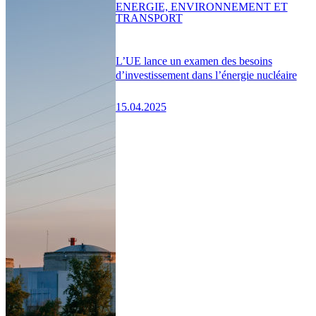
ENERGIE, ENVIRONNEMENT ET
TRANSPORT
L’UE lance un examen des besoins
d’investissement dans l’énergie nucléaire
15.04.2025