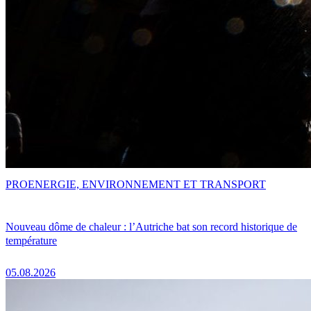
PRO
ENERGIE, ENVIRONNEMENT ET TRANSPORT
Nouveau dôme de chaleur : l’Autriche bat son record historique de
température
05.08.2026