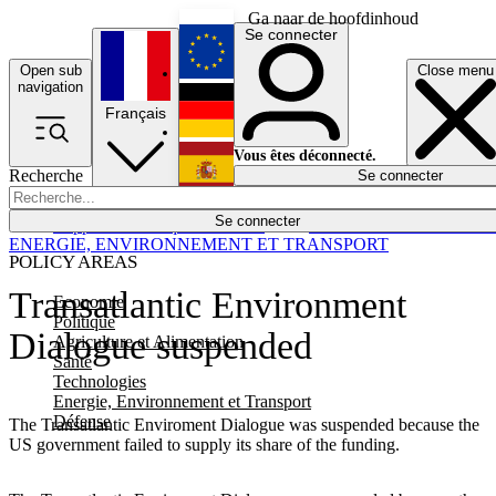
Ga naar de hoofdinhoud
Se connecter
Open sub
Close menu
English
navigation
Français
Deutsch
Vous êtes déconnecté.
Recherche
Se connecter
Español
Lumières éteintes
Se connecter
Rapporteur
Politique
Économie
Newsletters
Evénements
Em
ENERGIE, ENVIRONNEMENT ET TRANSPORT
POLICY AREAS
Transatlantic Environment
Economie
Politique
Dialogue suspended
Agriculture et Alimentation
Santé
Technologies
Energie, Environnement et Transport
Défense
The Transatlantic Enviroment Dialogue was suspended because the
US government failed to supply its share of the funding.