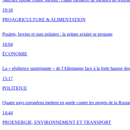
19:18
PRO
AGRICULTURE & ALIMENTATION
Poulets, bovins et ours polaires : la grippe aviaire se propage
16:04
ÉCONOMIE
La « résilience surprenante » de l'Allemagne face à la forte hausse de
15:17
POLITIQUE
Quatre pays européens mettent en garde contre les projets de la Russi
14:44
PRO
ENERGIE, ENVIRONNEMENT ET TRANSPORT