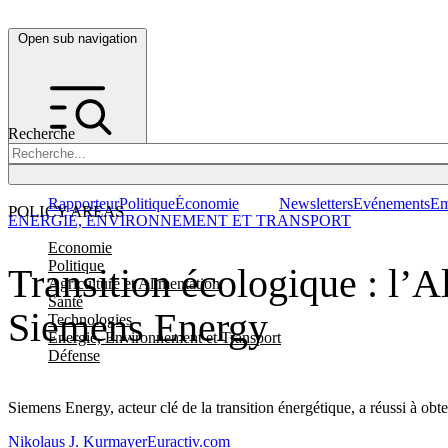
Open sub navigation
Recherche
Rapporteur
Politique
Économie
Newsletters
Evénements
Em
POLICY AREAS
ENERGIE, ENVIRONNEMENT ET TRANSPORT
Economie
Politique
Transition écologique : l’
Agriculture et Alimentation
Santé
Siemens Energy
Technologies
Energie, Environnement et Transport
Défense
Siemens Energy, acteur clé de la transition énergétique, a réussi à ob
Nikolaus J. Kurmayer
Euractiv.com