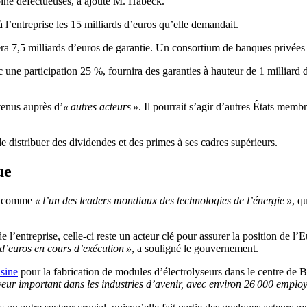
rbine défectueuses, a ajouté M. Habeck.
 l’entreprise les 15 milliards d’euros qu’elle demandait.
ra 7,5 milliards d’euros de garantie. Un consortium de banques privées c
e participation 25 %, fournira des garanties à hauteur de 1 milliard d’
tenus auprès d’
« autres acteurs »
. Il pourrait s’agir d’autres États m
 de distribuer des dividendes et des primes à ses cadres supérieurs.
ue
se comme
« l’un des leaders mondiaux des technologies de l’énergie »
, q
 l’entreprise, celle-ci reste un acteur clé pour assurer la position de 
d’euros en cours d’exécution »
, a souligné le gouvernement.
usine
pour la fabrication de modules d’électrolyseurs dans le centre de Ber
eur important dans les industries d’avenir, avec environ 26 000 emplo