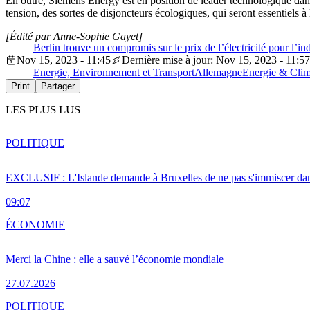
En outre, Siemens Energy est en position de leader technologique dans
tension, des sortes de disjoncteurs écologiques, qui seront essentiels à
[Édité par Anne-Sophie Gayet]
Berlin trouve un compromis sur le prix de l’électricité pour l’in
Nov 15, 2023 - 11:45
Dernière mise à jour: Nov 15, 2023 - 11:57
Energie, Environnement et Transport
Allemagne
Energie & Clim
Print
Partager
LES PLUS LUS
POLITIQUE
EXCLUSIF : L'Islande demande à Bruxelles de ne pas s'immiscer dan
09:07
ÉCONOMIE
Merci la Chine : elle a sauvé l’économie mondiale
27.07.2026
POLITIQUE