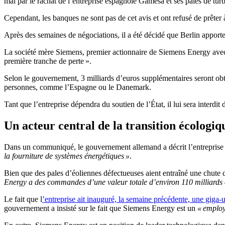
mal par le rachat de l’entreprise espagnole Gamesa et ses pales de tu
Cependant, les banques ne sont pas de cet avis et ont refusé de prêter à
Après des semaines de négociations, il a été décidé que Berlin apporte
La société mère Siemens, premier actionnaire de Siemens Energy avec un
première tranche de perte ».
Selon le gouvernement, 3 milliards d’euros supplémentaires seront ob
personnes, comme l’Espagne ou le Danemark.
Tant que l’entreprise dépendra du soutien de l’État, il lui sera interdit
Un acteur central de la transition écologiq
Dans un communiqué, le gouvernement allemand a décrit l’entrepri
la fourniture de systèmes énergétiques »
.
Bien que des pales d’éoliennes défectueuses aient entraîné une chute de
Energy a des commandes d’une valeur totale d’environ 110 milliards 
Le fait que l
’entreprise ait inauguré, la semaine précédente, une giga-
gouvernement a insisté sur le fait que Siemens Energy est un
« employ