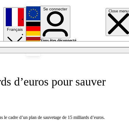
Se connecter
Close menu
English
Français
Deutsch
Vous êtes déconnecté.
Se connecter
Español
Lumières éteintes
rds d’euros pour sauver
ns le cadre d’un plan de sauvetage de 15 milliards d’euros.