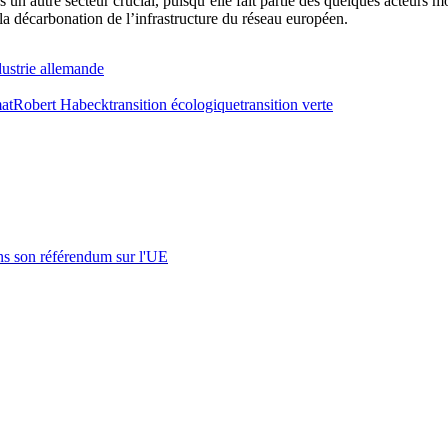
 un autre secteur crucial, puisqu’elle fait partie des quelques acteurs
 la décarbonation de l’infrastructure du réseau européen.
dustrie allemande
at
Robert Habeck
transition écologique
transition verte
s son référendum sur l'UE