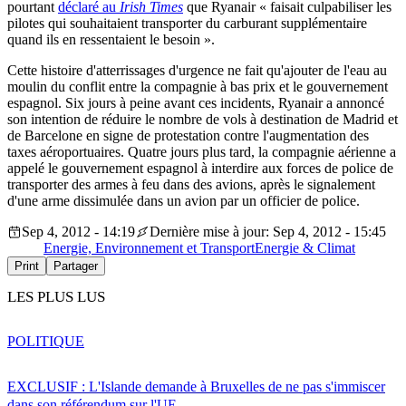
pourtant
déclaré au
Irish Times
que Ryanair « faisait culpabiliser les
pilotes qui souhaitaient transporter du carburant supplémentaire
quand ils en ressentaient le besoin ».
Cette histoire d'atterrissages d'urgence ne fait qu'ajouter de l'eau au
moulin du conflit entre la compagnie à bas prix et le gouvernement
espagnol. Six jours à peine avant ces incidents, Ryanair a annoncé
son intention de réduire le nombre de vols à destination de Madrid et
de Barcelone en signe de protestation contre l'augmentation des
taxes aéroportuaires. Quatre jours plus tard, la compagnie aérienne a
appelé le gouvernement espagnol à interdire aux forces de police de
transporter des armes à feu dans des avions, après le signalement
d'une arme dissimulée dans un avion par un officier de police.
Sep 4, 2012 - 14:19
Dernière mise à jour: Sep 4, 2012 - 15:45
Energie, Environnement et Transport
Energie & Climat
Print
Partager
LES PLUS LUS
POLITIQUE
EXCLUSIF : L'Islande demande à Bruxelles de ne pas s'immiscer
dans son référendum sur l'UE