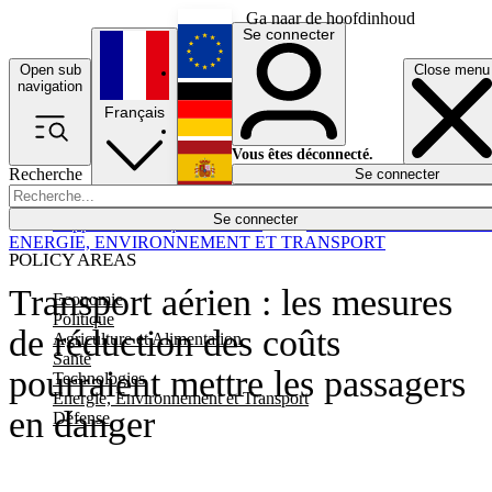
Ga naar de hoofdinhoud
Se connecter
Open sub
Close menu
English
navigation
Français
Deutsch
Vous êtes déconnecté.
Recherche
Se connecter
Español
Lumières éteintes
Se connecter
Rapporteur
Politique
Économie
Newsletters
Evénements
Em
ENERGIE, ENVIRONNEMENT ET TRANSPORT
POLICY AREAS
Transport aérien : les mesures
Economie
Politique
de réduction des coûts
Agriculture et Alimentation
Santé
pourraient mettre les passagers
Technologies
Energie, Environnement et Transport
en danger
Défense