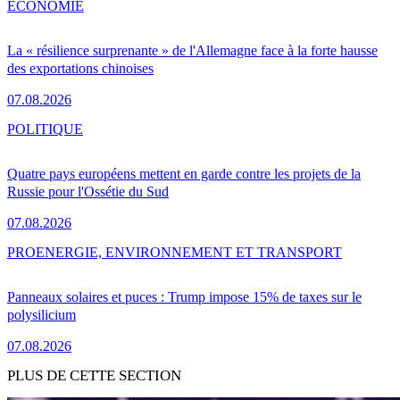
ÉCONOMIE
La « résilience surprenante » de l'Allemagne face à la forte hausse
des exportations chinoises
07.08.2026
POLITIQUE
Quatre pays européens mettent en garde contre les projets de la
Russie pour l'Ossétie du Sud
07.08.2026
PRO
ENERGIE, ENVIRONNEMENT ET TRANSPORT
Panneaux solaires et puces : Trump impose 15% de taxes sur le
polysilicium
07.08.2026
PLUS DE CETTE SECTION