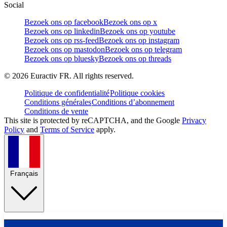
Social
Bezoek ons op facebook
Bezoek ons op x
Bezoek ons op linkedin
Bezoek ons op youtube
Bezoek ons op rss-feed
Bezoek ons op instagram
Bezoek ons op mastodon
Bezoek ons op telegram
Bezoek ons op bluesky
Bezoek ons op threads
©
2026
Euractiv FR. All rights reserved.
Politique de confidentialité
Politique cookies
Conditions générales
Conditions d’abonnement
Conditions de vente
This site is protected by reCAPTCHA, and the Google
Privacy
Policy
and
Terms of Service
apply.
Français