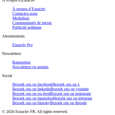
À Propos d'Euractiv
À propos d’Euractiv
Contactez-nous
Mediahuis
Communiqués de presse
Publicité politique
Abonnements
Euractiv Pro
Newsletters
Rapporteur
Newsletters en anglais
Social
Bezoek ons op facebook
Bezoek ons op x
Bezoek ons op linkedin
Bezoek ons op youtube
Bezoek ons op rss-feed
Bezoek ons op instagram
Bezoek ons op mastodon
Bezoek ons op telegram
Bezoek ons op bluesky
Bezoek ons op threads
©
2026
Euractiv FR. All rights reserved.