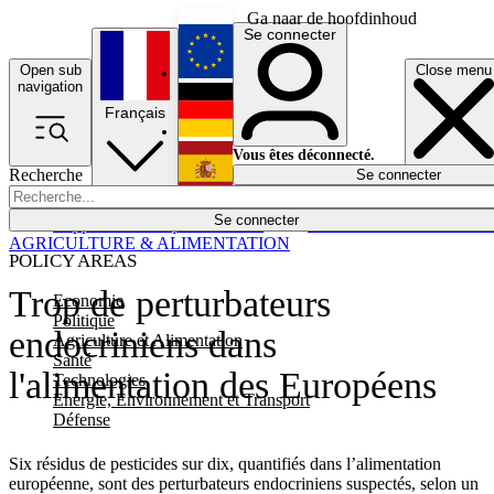
Ga naar de hoofdinhoud
Se connecter
Open sub
Close menu
English
navigation
Français
Deutsch
Vous êtes déconnecté.
Recherche
Se connecter
Español
Lumières éteintes
Se connecter
Rapporteur
Politique
Économie
Newsletters
Evénements
Em
AGRICULTURE & ALIMENTATION
POLICY AREAS
Trop de perturbateurs
Economie
Politique
endocriniens dans
Agriculture et Alimentation
Santé
l'alimentation des Européens
Technologies
Energie, Environnement et Transport
Défense
Six résidus de pesticides sur dix, quantifiés dans l’alimentation
européenne, sont des perturbateurs endocriniens suspectés, selon un