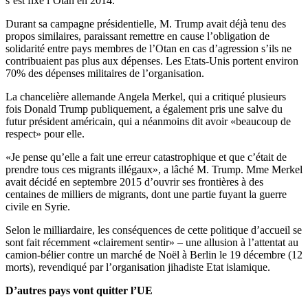
s’est fixé l’Otan en 2014.
Durant sa campagne présidentielle, M. Trump avait déjà tenu des
propos similaires, paraissant remettre en cause l’obligation de
solidarité entre pays membres de l’Otan en cas d’agression s’ils ne
contribuaient pas plus aux dépenses. Les Etats-Unis portent environ
70% des dépenses militaires de l’organisation.
La chancelière allemande Angela Merkel, qui a critiqué plusieurs
fois Donald Trump publiquement, a également pris une salve du
futur président américain, qui a néanmoins dit avoir «beaucoup de
respect» pour elle.
«Je pense qu’elle a fait une erreur catastrophique et que c’était de
prendre tous ces migrants illégaux», a lâché M. Trump. Mme Merkel
avait décidé en septembre 2015 d’ouvrir ses frontières à des
centaines de milliers de migrants, dont une partie fuyant la guerre
civile en Syrie.
Selon le milliardaire, les conséquences de cette politique d’accueil se
sont fait récemment «clairement sentir» – une allusion à l’attentat au
camion-bélier contre un marché de Noël à Berlin le 19 décembre (12
morts), revendiqué par l’organisation jihadiste Etat islamique.
D’autres pays vont quitter l’UE