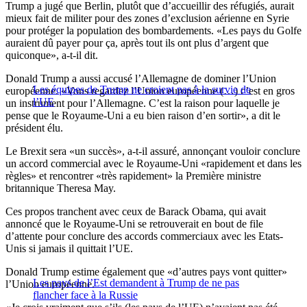
Trump a jugé que Berlin, plutôt que d’accueillir des réfugiés, aurait
mieux fait de militer pour des zones d’exclusion aérienne en Syrie
pour protéger la population des bombardements. «Les pays du Golfe
auraient dû payer pour ça, après tout ils ont plus d’argent que
quiconque», a-t-il dit.
Donald Trump a aussi accusé l’Allemagne de dominer l’Union
Les équipes de Trump ne croient pas à la survie de
européenne. «Vous regardez l’Union européenne (…) c’est en gros
l’UE
un instrument pour l’Allemagne. C’est la raison pour laquelle je
pense que le Royaume-Uni a eu bien raison d’en sortir», a dit le
président élu.
Le Brexit sera «un succès», a-t-il assuré, annonçant vouloir conclure
un accord commercial avec le Royaume-Uni «rapidement et dans les
règles» et rencontrer «très rapidement» la Première ministre
britannique Theresa May.
Ces propos tranchent avec ceux de Barack Obama, qui avait
annoncé que le Royaume-Uni se retrouverait en bout de file
d’attente pour conclure des accords commerciaux avec les Etats-
Unis si jamais il quittait l’UE.
Donald Trump estime également que «d’autres pays vont quitter»
Les pays de l’Est demandent à Trump de ne pas
l’Union européenne.
flancher face à la Russie