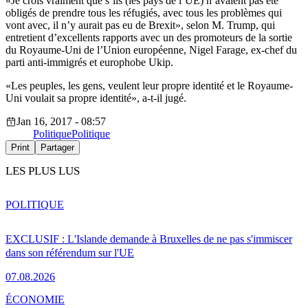
«Je crois vraiment que s’ils (les pays de l’UE) n’avaient pas été
obligés de prendre tous les réfugiés, avec tous les problèmes qui
vont avec, il n’y aurait pas eu de Brexit», selon M. Trump, qui
entretient d’excellents rapports avec un des promoteurs de la sortie
du Royaume-Uni de l’Union européenne, Nigel Farage, ex-chef du
parti anti-immigrés et europhobe Ukip.
«Les peuples, les gens, veulent leur propre identité et le Royaume-
Uni voulait sa propre identité», a-t-il jugé.
Jan 16, 2017 - 08:57
Politique
Politique
Print
Partager
LES PLUS LUS
POLITIQUE
EXCLUSIF : L'Islande demande à Bruxelles de ne pas s'immiscer
dans son référendum sur l'UE
07.08.2026
ÉCONOMIE