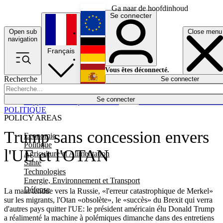
Ga naar de hoofdinhoud
Se connecter
Open sub
Close menu
English
navigation
Français
Deutsch
Vous êtes déconnecté.
Recherche
Se connecter
Español
Lumières éteintes
Se connecter
Rapporteur
Politique
Économie
Newsletters
Evénements
Em
POLITIQUE
POLICY AREAS
Trump sans concession envers
Economie
Politique
l'UE et l'OTAN
Agriculture et Alimentation
Santé
Technologies
Energie, Environnement et Transport
Défense
La main tendue vers la Russie, «l'erreur catastrophique de Merkel»
sur les migrants, l'Otan «obsolète», le «succès» du Brexit qui verra
d'autres pays quitter l'UE: le président américain élu Donald Trump
a réalimenté la machine à polémiques dimanche dans des entretiens