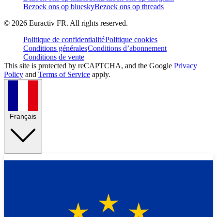
Bezoek ons op bluesky
Bezoek ons op threads
©
2026
Euractiv FR. All rights reserved.
Politique de confidentialité
Politique cookies
Conditions générales
Conditions d’abonnement
Conditions de vente
This site is protected by reCAPTCHA, and the Google
Privacy
Policy
and
Terms of Service
apply.
Français