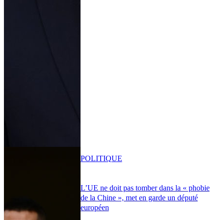
POLITIQUE
L’UE ne doit pas tomber dans la « phobie
de la Chine », met en garde un député
européen