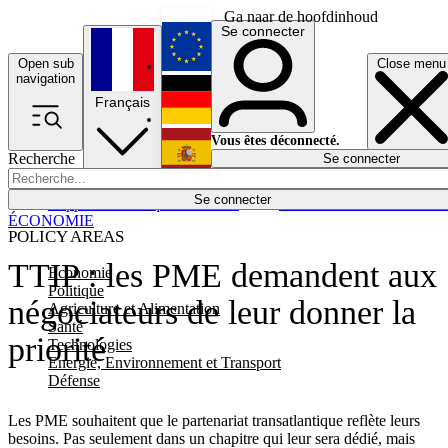
Ga naar de hoofdinhoud
Se connecter
Open sub
Close menu
English
navigation
Français
Deutsch
Vous êtes déconnecté.
Recherche
Se connecter
Español
Lumières éteintes
Se connecter
Rapporteur
Politique
Économie
Newsletters
Evénements
Em
ÉCONOMIE
POLICY AREAS
TTIP : les PME demandent aux
Economie
Politique
négociateurs de leur donner la
Agriculture et Alimentation
Santé
priorité
Technologies
Energie, Environnement et Transport
Défense
Les PME souhaitent que le partenariat transatlantique reflète leurs
besoins. Pas seulement dans un chapitre qui leur sera dédié, mais