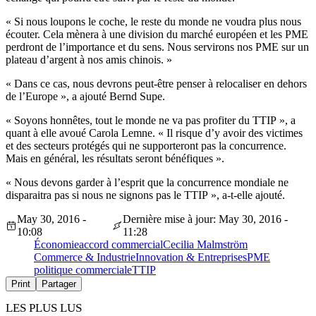
« Si nous loupons le coche, le reste du monde ne voudra plus nous
écouter. Cela mènera à une division du marché européen et les PME
perdront de l’importance et du sens. Nous servirons nos PME sur un
plateau d’argent à nos amis chinois. »
« Dans ce cas, nous devrons peut-être penser à relocaliser en dehors
de l’Europe », a ajouté Bernd Supe.
« Soyons honnêtes, tout le monde ne va pas profiter du TTIP », a
quant à elle avoué Carola Lemne. « Il risque d’y avoir des victimes
et des secteurs protégés qui ne supporteront pas la concurrence.
Mais en général, les résultats seront bénéfiques ».
« Nous devons garder à l’esprit que la concurrence mondiale ne
disparaitra pas si nous ne signons pas le TTIP », a-t-elle ajouté.
May 30, 2016 -
Dernière mise à jour: May 30, 2016 -
10:08
11:28
Économie
accord commercial
Cecilia Malmström
Commerce & Industrie
Innovation & Entreprises
PME
politique commerciale
TTIP
Print
Partager
LES PLUS LUS