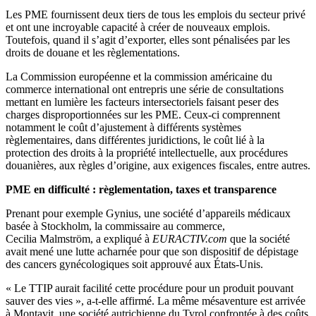
Les PME fournissent deux tiers de tous les emplois du secteur privé
et ont une incroyable capacité à créer de nouveaux emplois.
Toutefois, quand il s’agit d’exporter, elles sont pénalisées par les
droits de douane et les règlementations.
La Commission européenne et la commission américaine du
commerce international ont entrepris une série de consultations
mettant en lumière les facteurs intersectoriels faisant peser des
charges disproportionnées sur les PME. Ceux-ci comprennent
notamment le coût d’ajustement à différents systèmes
règlementaires, dans différentes juridictions, le coût lié à la
protection des droits à la propriété intellectuelle, aux procédures
douanières, aux règles d’origine, aux exigences fiscales, entre autres.
PME en difficulté : règlementation, taxes et transparence
Prenant pour exemple Gynius, une société d’appareils médicaux
basée à Stockholm, la commissaire au commerce,
Cecilia Malmström, a expliqué à
EURACTIV.com
que la société
avait mené une lutte acharnée pour que son dispositif de dépistage
des cancers gynécologiques soit approuvé aux États-Unis.
« Le TTIP aurait facilité cette procédure pour un produit pouvant
sauver des vies », a-t-elle affirmé. La même mésaventure est arrivée
à Montavit, une société autrichienne du Tyrol confrontée à des coûts