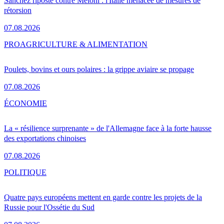
Sánchez riposte contre Meloni : l'Italie menacée de mesures de
rétorsion
07.08.2026
PRO
AGRICULTURE & ALIMENTATION
Poulets, bovins et ours polaires : la grippe aviaire se propage
07.08.2026
ÉCONOMIE
La « résilience surprenante » de l'Allemagne face à la forte hausse
des exportations chinoises
07.08.2026
POLITIQUE
Quatre pays européens mettent en garde contre les projets de la
Russie pour l'Ossétie du Sud