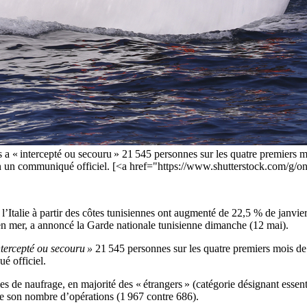
es a « intercepté ou secouru » 21 545 personnes sur les quatre premiers
n un communiqué officiel. [<a href="https://www.shutterstock.com/g/o
s l’Italie à partir des côtes tunisiennes ont augmenté de 22,5 % de janvi
n mer, a annoncé la Garde nationale tunisienne dimanche (12 mai).
ntercepté ou secouru »
21 545 personnes sur les quatre premiers mois de
é officiel.
 de naufrage, en majorité des « étrangers » (catégorie désignant essent
ue son nombre d’opérations (1 967 contre 686).