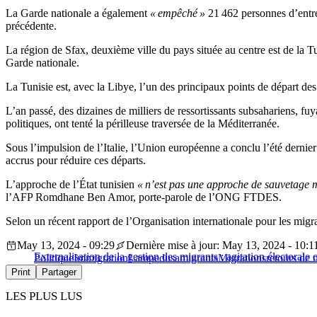
La Garde nationale a également
« empêché »
21 462 personnes d’entrer 
précédente.
La région de Sfax, deuxième ville du pays située au centre est de la Tu
Garde nationale.
La Tunisie est, avec la Libye, l’un des principaux points de départ de
L’an passé, des dizaines de milliers de ressortissants subsahariens, fu
politiques, ont tenté la périlleuse traversée de la Méditerranée.
Sous l’impulsion de l’Italie, l’Union européenne a conclu l’été dernie
accrus pour réduire ces départs.
L’approche de l’État tunisien
« n’est pas une approche de sauvetage m
l’AFP Romdhane Ben Amor, porte-parole de l’ONG FTDES.
Selon un récent rapport de l’Organisation internationale pour les migr
May 13, 2024 - 09:29
Dernière mise à jour: May 13, 2024 - 10:1
Externalisation de la gestion des migrants : agitation électora
Politique
Immigration
Lampedusa
migrants
Migrations
retours de 
Print
Partager
LES PLUS LUS