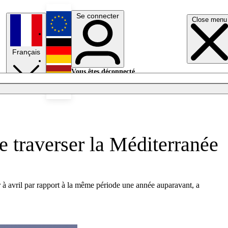
Se connecter
Close menu
English
Français
Deutsch
Vous êtes déconnecté.
Se connecter
Español
Lumières éteintes
de traverser la Méditerranée
er à avril par rapport à la même période une année auparavant, a