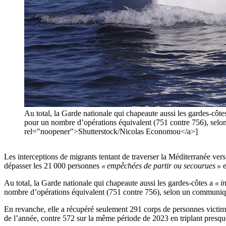
Au total, la Garde nationale qui chapeaute aussi les gardes-côt
pour un nombre d’opérations équivalent (751 contre 756), selo
rel="noopener">Shutterstock/Nicolas Economou</a>]
Les interceptions de migrants tentant de traverser la Méditerranée ver
dépasser les 21 000 personnes
« empêchées de partir ou secourues »
e
Au total, la Garde nationale qui chapeaute aussi les gardes-côtes a
« i
nombre d’opérations équivalent (751 contre 756), selon un communiqu
En revanche, elle a récupéré seulement 291 corps de personnes victimes
de l’année, contre 572 sur la même période de 2023 en triplant presq