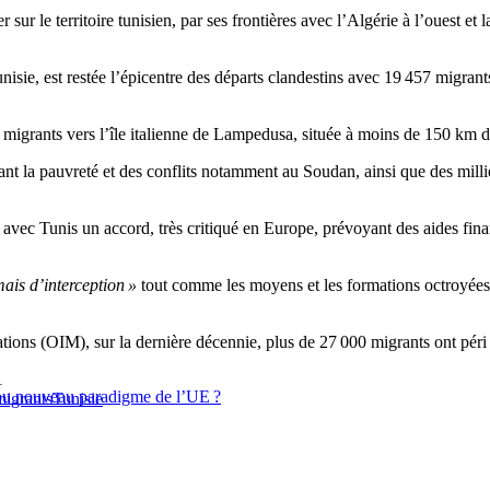
sur le territoire tunisien, par ses frontières avec l’Algérie à l’ouest et l
nisie, est restée l’épicentre des départs clandestins avec 19 457 migran
s migrants vers l’île italienne de Lampedusa, située à moins de 150 km d
yant la pauvreté et des conflits notamment au Soudan, ainsi que des mill
r avec Tunis un accord, très critiqué en Europe, prévoyant des aides fin
ais d’interception »
tout comme les moyens et les formations octroyées
ations (OIM), sur la dernière décennie, plus de 27 000 migrants ont péri
1
le ou nouveau paradigme de l’UE ?
migrants
Tunisie