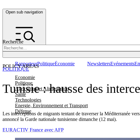
Open sub navigation
Recherche
Rapporteur
Politique
Économie
Newsletters
Evénements
Em
POLICY AREAS
POLITIQUE
Economie
Politique
Tunisie : hausse des interc
Agriculture et Alimentation
Santé
Technologies
Energie, Environnement et Transport
Défense
Les interceptions de migrants tentant de traverser la Méditerranée vers
annoncé la Garde nationale tunisienne dimanche (12 mai).
EURACTIV France avec AFP