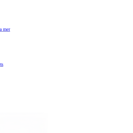
la mer
ts