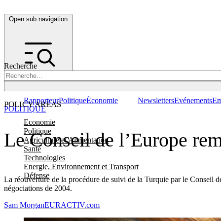
Open sub navigation
Recherche
Rapporteur
Politique
Économie
Newsletters
Evénements
Em
POLICY AREAS
POLITIQUE
Economie
Politique
Le Conseil de l’Europe rem
Agriculture et Alimentation
Santé
Technologies
Energie, Environnement et Transport
Défense
La réouverture de la procédure de suivi de la Turquie par le Conseil d
négociations de 2004.
Sam Morgan
EURACTIV.com