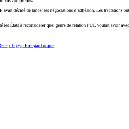
ésormais compromis.
UE avait décidé de lancer les négociations d’adhésion. Les tractations 
é les États à reconsidérer quel genre de relation l’UE voulait avoir ave
Recep Tayyip Erdogan
Turquie