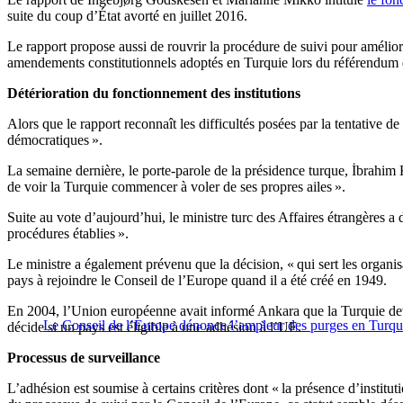
suite du coup d’État avorté en juillet 2016.
Le rapport propose aussi de rouvrir la procédure de suivi pour améliorer
amendements constitutionnels adoptés en Turquie lors du référendum d
Détérioration du fonctionnement des institutions
Alors que le rapport reconnaît les difficultés posées par la tentative d
démocratiques ».
La semaine dernière, le porte-parole de la présidence turque, İbrahim K
de voir la Turquie commencer à voler de ses propres ailes ».
Suite au vote d’aujourd’hui, le ministre turc des Affaires étrangères
procédures établies ».
Le ministre a également prévenu que la décision, « qui sert les organis
pays à rejoindre le Conseil de l’Europe quand il a été créé en 1949.
En 2004, l’Union européenne avait informé Ankara que la Turquie devai
Le Conseil de l’Europe dénonce l’ampleur des purges en Turqu
décide si un pays est éligible à une adhésion à l’UE.
Processus de surveillance
L’adhésion est soumise à certains critères dont « la présence d’instituti