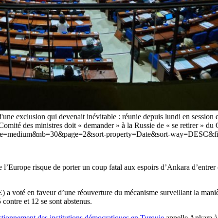
 d'une exclusion qui devenait inévitable : réunie depuis lundi en session 
 Comité des ministres doit « demander » à la Russie de « se retirer » du
ize=medium&nb=30&page=2&sort-property=Date&sort-way=DESC&filte
e l’Europe risque de porter un coup fatal aux espoirs d’Ankara d’entrer 
a voté en faveur d’une réouverture du mécanisme surveillant la manière
contre et 12 se sont abstenus.
ctionnement des institutions démocratiques en Turquie
appelle Ankara à l