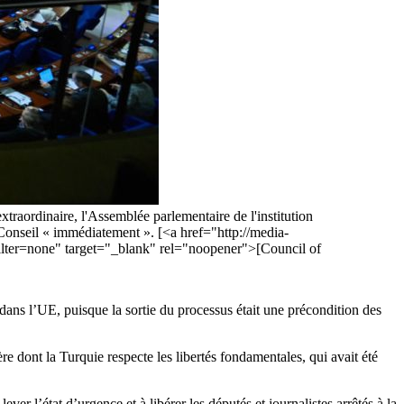
extraordinaire, l'Assemblée parlementaire de l'institution
 Conseil « immédiatement ». [<a href="http://media-
r=none" target="_blank" rel="noopener">[Council of
dans l’UE, puisque la sortie du processus était une précondition des
 dont la Turquie respecte les libertés fondamentales, qui avait été
ever l’état d’urgence et à libérer les députés et journalistes arrêtés à la