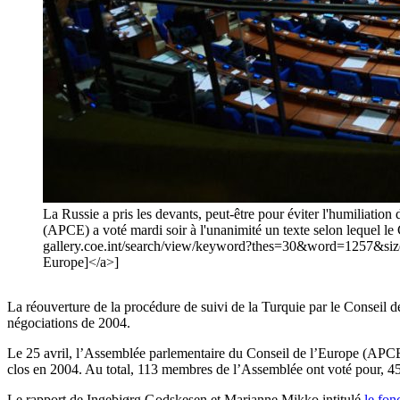
La Russie a pris les devants, peut-être pour éviter l'humiliation
(APCE) a voté mardi soir à l'unanimité un texte selon lequel le
gallery.coe.int/search/view/keyword?thes=30&word=1257&s
Europe]</a>]
La réouverture de la procédure de suivi de la Turquie par le Conseil d
négociations de 2004.
Le 25 avril, l’Assemblée parlementaire du Conseil de l’Europe (APCE) 
clos en 2004. Au total, 113 membres de l’Assemblée ont voté pour, 45 
Le rapport de Ingebjørg Godskesen et Marianne Mikko intitulé
le fon