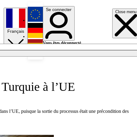
Se connecter
Close menu
English
Français
Deutsch
Vous êtes déconnecté.
Se connecter
Español
Lumières éteintes
 Turquie à l’UE
dans l’UE, puisque la sortie du processus était une précondition des