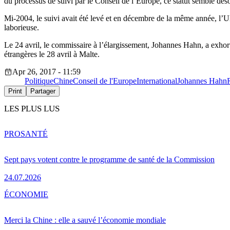
du processus de suivi par le Conseil de l’Europe, ce statut semble d
Mi-2004, le suivi avait été levé et en décembre de la même année, l’
laborieuse.
Le 24 avril, le commissaire à l’élargissement, Johannes Hahn, a exhort
étrangères le 28 avril à Malte.
Apr 26, 2017 - 11:59
Politique
Chine
Conseil de l'Europe
International
Johannes Hahn
Print
Partager
LES PLUS LUS
PRO
SANTÉ
Sept pays votent contre le programme de santé de la Commission
24.07.2026
ÉCONOMIE
Merci la Chine : elle a sauvé l’économie mondiale