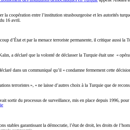
 la coopération entre l’institution strasbourgeoise et les autorités turqu
u 16 avril.
e coup d’État et par la menace terroriste permanente, il critique aussi la
alın, a déclaré que la volonté de déclasser la Turquie était une « opérat
 a déclaré dans un communiqué qu’il « condamne fermement cette décision
ations terroristes », « ne laisse d’autres choix à la Turquie que de reco
t sortir du processus de surveillance, mis en place depuis 1996, pour p
ie
ons stables garantissant la démocratie, l’état de droit, les droits de l’ho