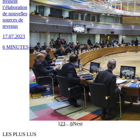
freinent
l’élaboration
de nouvelles
sources de
revenus
17.07.2023
6 MINUTES
1
2
3
…
6
Next
LES PLUS LUS