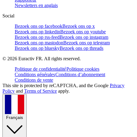
Newsletters en anglais
Social
Bezoek ons op facebook
Bezoek ons op x
Bezoek ons op linkedin
Bezoek ons op youtube
Bezoek ons op rss-feed
Bezoek ons op instagram
Bezoek ons op mastodon
Bezoek ons op telegram
Bezoek ons op bluesky
Bezoek ons op threads
©
2026
Euractiv FR. All rights reserved.
Politique de confidentialité
Politique cookies
Conditions générales
Conditions d’abonnement
Conditions de vente
This site is protected by reCAPTCHA, and the Google
Privacy
Policy
and
Terms of Service
apply.
Français