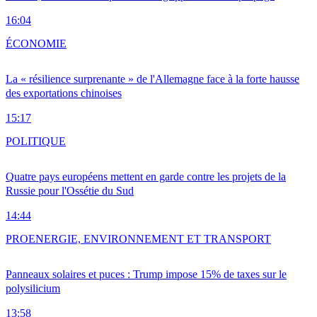
16:04
ÉCONOMIE
La « résilience surprenante » de l'Allemagne face à la forte hausse
des exportations chinoises
15:17
POLITIQUE
Quatre pays européens mettent en garde contre les projets de la
Russie pour l'Ossétie du Sud
14:44
PRO
ENERGIE, ENVIRONNEMENT ET TRANSPORT
Panneaux solaires et puces : Trump impose 15% de taxes sur le
polysilicium
13:58