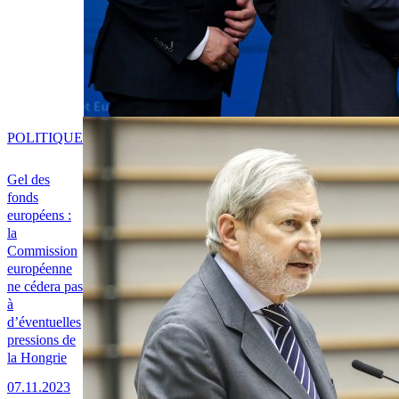
POLITIQUE
Gel des
fonds
européens :
la
Commission
européenne
ne cédera pas
à
d’éventuelles
pressions de
la Hongrie
07.11.2023