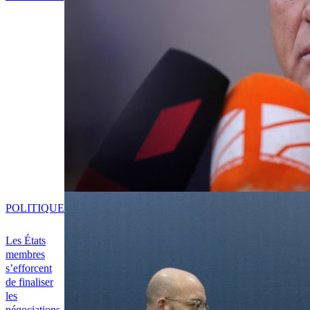
POLITIQUE
Les États
membres
s’efforcent
de finaliser
les
négociations