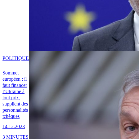
POLITIQUE
Sommet
européen : il
faut financer
l’Ukraine à
tout prix,
supplient des
personnalités
tchèques
14.12.2023
3 MINUTES