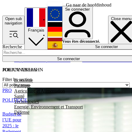
Ga naar de hoofdinhoud
Se connecter
Open sub
Close menu
English
navigation
Français
Deutsch
Vous êtes déconnecté.
Recherche
Se connecter
Español
Lumières éteintes
Se connecter
Rapporteur
Politique
Économie
Newsletters
Evénements
Em
POLICY AREAS
JOHANNES HAHN
Filter by section
Economie
Politique
PRO
Agriculture et Alimentation
Santé
POLITIQUE
Technologies
Energie, Environnement et Transport
Défense
Budget de
l’UE pour
2025 : le
Parlement