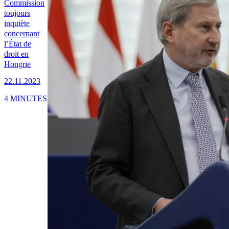
Commission
toujours
inquiète
concernant
l’État de
droit en
Hongrie
22.11.2023
4 MINUTES