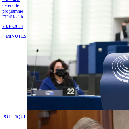
défend le
programme
EU4Health
23.10.2024
4 MINUTES
POLITIQUE