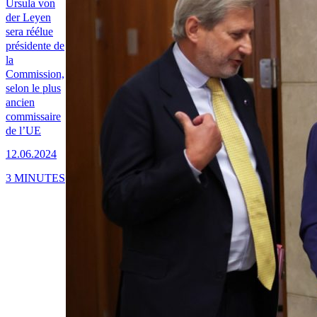
Ursula von
der Leyen
sera réélue
présidente de
la
Commission,
selon le plus
ancien
commissaire
de l’UE
12.06.2024
3 MINUTES