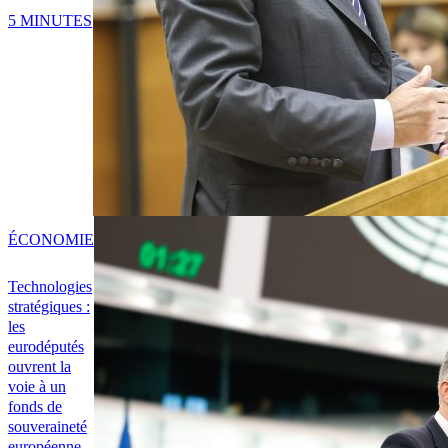
5 MINUTES
ÉCONOMIE
Technologies
stratégiques :
les
eurodéputés
ouvrent la
voie à un
fonds de
souveraineté
européenne