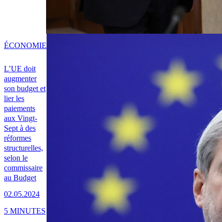
ÉCONOMIE
L’UE doit
augmenter
son budget et
lier les
paiements
aux Vingt-
Sept à des
réformes
structurelles,
selon le
commissaire
au Budget
02.05.2024
5 MINUTES