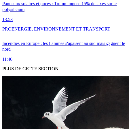
Panneaux solaires et puces : Trump impose 15% de taxes sur le
polysilicium
13:58
PRO
ENERGIE, ENVIRONNEMENT ET TRANSPORT
Incendies en Europe : les flammes s'apaisent au sud mais gagnent le
nord
11:46
PLUS DE CETTE SECTION