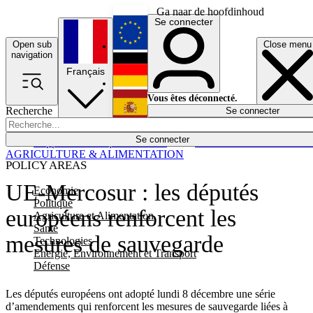
Ga naar de hoofdinhoud
Se connecter
Open sub
Close menu
English
navigation
Français
Deutsch
Vous êtes déconnecté.
Recherche
Se connecter
Español
Lumières éteintes
Se connecter
Rapporteur
Politique
Économie
Newsletters
Evénements
Em
AGRICULTURE & ALIMENTATION
POLICY AREAS
UE-Mercosur : les députés
Economie
Politique
européens renforcent les
Agriculture et Alimentation
Santé
mesures de sauvegarde
Technologies
Energie, Environnement et Transport
Défense
Les députés européens ont adopté lundi 8 décembre une série
d’amendements qui renforcent les mesures de sauvegarde liées à