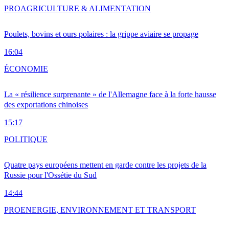
PRO
AGRICULTURE & ALIMENTATION
Poulets, bovins et ours polaires : la grippe aviaire se propage
16:04
ÉCONOMIE
La « résilience surprenante » de l'Allemagne face à la forte hausse
des exportations chinoises
15:17
POLITIQUE
Quatre pays européens mettent en garde contre les projets de la
Russie pour l'Ossétie du Sud
14:44
PRO
ENERGIE, ENVIRONNEMENT ET TRANSPORT