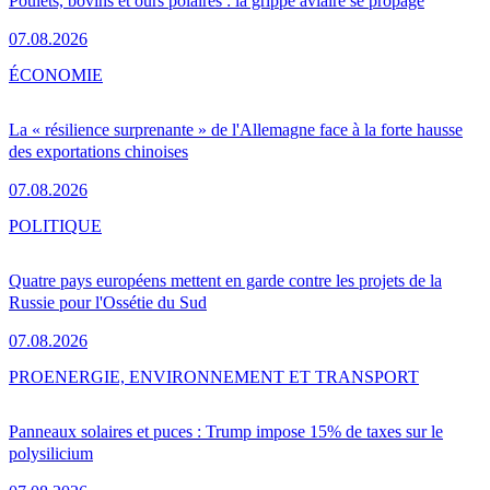
Poulets, bovins et ours polaires : la grippe aviaire se propage
07.08.2026
ÉCONOMIE
La « résilience surprenante » de l'Allemagne face à la forte hausse
des exportations chinoises
07.08.2026
POLITIQUE
Quatre pays européens mettent en garde contre les projets de la
Russie pour l'Ossétie du Sud
07.08.2026
PRO
ENERGIE, ENVIRONNEMENT ET TRANSPORT
Panneaux solaires et puces : Trump impose 15% de taxes sur le
polysilicium