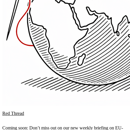
Red Thread
Coming soon: Don’t miss out on our new weekly briefing on EU-