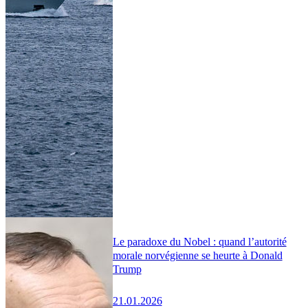
Le paradoxe du Nobel : quand l’autorité
morale norvégienne se heurte à Donald
Trump
21.01.2026