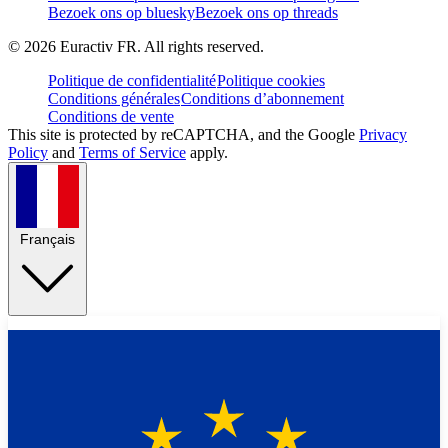
Bezoek ons op bluesky
Bezoek ons op threads
©
2026
Euractiv FR. All rights reserved.
Politique de confidentialité
Politique cookies
Conditions générales
Conditions d’abonnement
Conditions de vente
This site is protected by reCAPTCHA, and the Google
Privacy
Policy
and
Terms of Service
apply.
Français