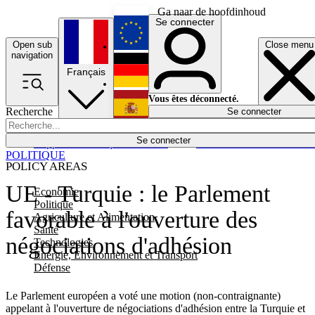
Ga naar de hoofdinhoud
Se connecter
Open sub
Close menu
English
navigation
Français
Deutsch
Vous êtes déconnecté.
Recherche
Se connecter
Español
Lumières éteintes
Se connecter
Rapporteur
Politique
Économie
Newsletters
Evénements
Em
POLITIQUE
POLICY AREAS
UE - Turquie : le Parlement
Economie
Politique
favorable à l'ouverture des
Agriculture et Alimentation
Santé
négociations d'adhésion
Technologies
Energie, Environnement et Transport
Défense
Le Parlement européen a voté une motion (non-contraignante)
appelant à l'ouverture de négociations d'adhésion entre la Turquie et