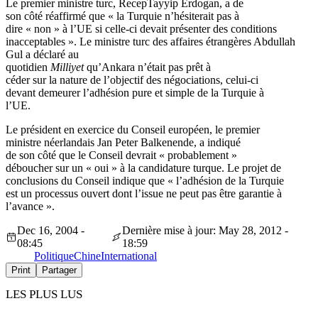
Le premier ministre turc, RecepTayyip Erdogan, a de
son côté réaffirmé que « la Turquie n’hésiterait pas à
dire « non » à l’UE si celle-ci devait présenter des conditions
inacceptables ». Le ministre turc des affaires étrangères Abdullah
Gul a déclaré au
quotidien
Milliyet
qu’Ankara n’était pas prêt à
céder sur la nature de l’objectif des négociations, celui-ci
devant demeurer l’adhésion pure et simple de la Turquie à
l’UE.
Le président en exercice du Conseil européen, le premier
ministre néerlandais Jan Peter Balkenende, a indiqué
de son côté que le Conseil devrait « probablement »
déboucher sur un « oui » à la candidature turque. Le projet de
conclusions du Conseil indique que « l’adhésion de la Turquie
est un processus ouvert dont l’issue ne peut pas être garantie à
l’avance ».
Dec 16, 2004 -
Dernière mise à jour: May 28, 2012 -
08:45
18:59
Politique
Chine
International
Print
Partager
LES PLUS LUS