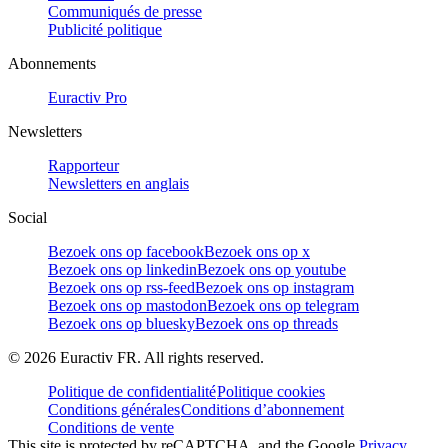
Communiqués de presse
Publicité politique
Abonnements
Euractiv Pro
Newsletters
Rapporteur
Newsletters en anglais
Social
Bezoek ons op facebook
Bezoek ons op x
Bezoek ons op linkedin
Bezoek ons op youtube
Bezoek ons op rss-feed
Bezoek ons op instagram
Bezoek ons op mastodon
Bezoek ons op telegram
Bezoek ons op bluesky
Bezoek ons op threads
©
2026
Euractiv FR. All rights reserved.
Politique de confidentialité
Politique cookies
Conditions générales
Conditions d’abonnement
Conditions de vente
This site is protected by reCAPTCHA, and the Google
Privacy