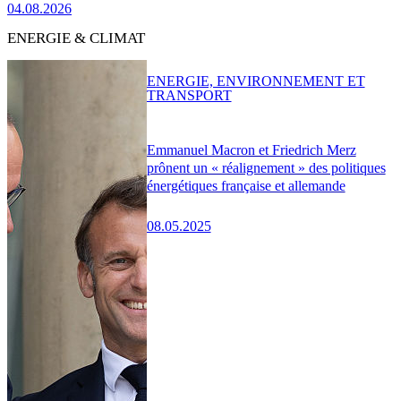
04.08.2026
ENERGIE & CLIMAT
ENERGIE, ENVIRONNEMENT ET
TRANSPORT
Emmanuel Macron et Friedrich Merz
prônent un « réalignement » des politiques
énergétiques française et allemande
08.05.2025