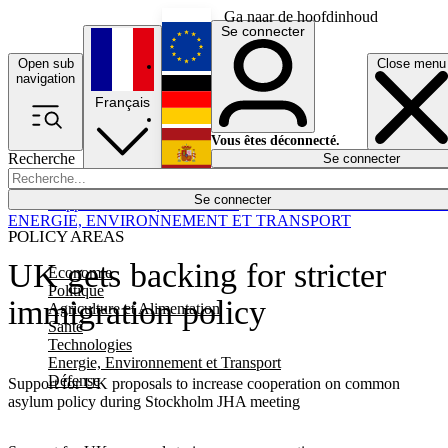
Ga naar de hoofdinhoud
Se connecter
Open sub
Close menu
English
navigation
Français
Deutsch
Vous êtes déconnecté.
Recherche
Se connecter
Español
Lumières éteintes
Se connecter
Rapporteur
Politique
Économie
Newsletters
Evénements
Em
ENERGIE, ENVIRONNEMENT ET TRANSPORT
POLICY AREAS
UK gets backing for stricter
Economie
Politique
immigration policy
Agriculture et Alimentation
Santé
Technologies
Energie, Environnement et Transport
Défense
Support for UK proposals to increase cooperation on common
asylum policy during Stockholm JHA meeting